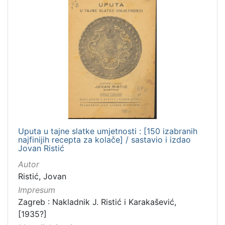
Zaprešić
16
[
2
]
Nakladnička
cjelina
Digitalizirana zagrebačka baština
666
Zagreb na pragu modernog doba
350
Uputa u tajne slatke umjetnosti : [150 izabranih
Glasovi Književnog petka
211
najfinijih recepta za kolače] / sastavio i izdao
Jovan Ristić
Ilirci
53
Autor
Zagrebačke razglednice
50
Ristić, Jovan
Knjige za djecu i mladež
43
Impresum
Portretne fotografije
43
Zagreb : Nakladnik J. Ristić i Karakašević,
[1935?]
Izdanja zagrebačkih tiskara 17. i 18. stoljeća
20