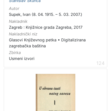
Stanislav Škunca
građe
Autor
knjiga
198
Supek, Ivan (8. 04. 1915. – 5. 03. 2007.)
zvučna građa - neglazbena
154
Nakladnik
grafička građa
106
Zagreb : Knjižnice grada Zagreba, 2017
razglednica
53
Nakladnički niz
Glasovi Književnog petka
•
Digitalizirana
notna građa
43
zagrebačka baština
fotografija
26
Zbirka
sitni tisak
24
Usmeni izvori
124
časopis
22
dopisnica
4
zvučna građa - glazbena
3
[
1
3