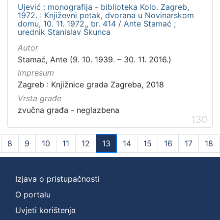
Ujević : monografija - biblioteka Kolo. Zagreb,
1972. : Književni petak, dvorana u Novinarskom
domu, 10. 11. 1972., br. 414 / Ante Stamać ;
urednik Stanislav Škunca
Autor
Stamać, Ante (9. 10. 1939. – 30. 11. 2016.)
Impresum
Zagreb : Knjižnice grada Zagreba, 2018
Vrsta građe
zvučna građa - neglazbena
130
8
9
10
11
12
13
14
15
16
17
18
(current)
Izjava o pristupačnosti
O portalu
Uvjeti korištenja