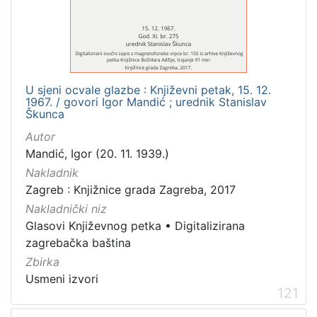
[
3
1
6
]
Izdavač
U sjeni ocvale glazbe : Književni petak, 15. 12.
1967. / govori Igor Mandić ; urednik Stanislav
Knjižnice grada Zagreba
410
Škunca
Gradska knjižnica Ante Kovačića
7
Autor
Mandić, Igor (20. 11. 1939.)
Nakladnik
Zagreb : Knjižnice grada Zagreba, 2017
[
2
Nakladnički niz
]
Glasovi Književnog petka
•
Digitalizirana
Jezik
zagrebačka baština
hrvatski
229
Zbirka
Usmeni izvori
njemački
51
121
francuski
19