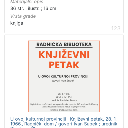
Materijalni opis
Obitelji Šubić, Zrinski i Frankopan
20
36 str. : ilustr. ; 16 cm
Priznanja zagrebačkih društava
18
Vrsta građe
knjiga
123
[
3
2
]
Prava
Javno dobro
219
Zaštićeno autorskim pravom
169
[
2
]
U ovoj kulturnoj provinciji : Književni petak, 28. 1.
1966., Radnički dom / govori Ivan Supek ; urednik
Vrsta