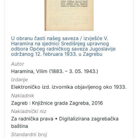
]
Zbirka
Knjige
282
Usmeni izvori
211
U obranu časti našeg saveza / izvješće V.
Grafička građa
148
Haramina na sjednici Središnjeg upravnog
odbora Općeg radničkog saveza Jugoslavije
Sitni tisak
58
održanog 12. februara 1933. u Zagrebu
Notni zapisi
58
Autor
Knjige za djecu i mladež
44
Haramina, Vilim (1883. – 3. 05. 1943.)
Serijske publikacije
25
Izdanje
Elektroničko izd. izvornika objavljenog oko 1933.
Digitalna zbirka Zaprešića
21
Nakladnik
Hemeroteka
10
Zagreb : Knjižnice grada Zagreba, 2016
Izdanja Knjižnica grada Zagreba - E-knjige
10
Nakladnički niz
Za radnička prava
•
Digitalizirana zagrebačka
baština
Standardni broj
[