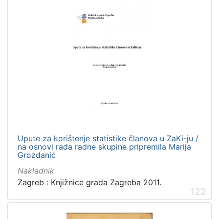
latinski
12
mađarski
8
talijanski
4
danski
2
češki
2
španjolski
2
engleski
1
[
Upute za korištenje statistike članova u ZaKi-ju /
na osnovi rada radne skupine pripremila Marija
1
Grozdanić
4
]
Nakladnik
Mjesto
Zagreb : Knjižnice grada Zagreba 2011.
122
izdanja
Zagreb
582