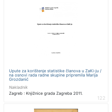
latinski
12
mađarski
8
talijanski
4
češki
2
španjolski
2
danski
2
ruski
1
[
Upute za korištenje statistike članova u ZaKi-ju /
na osnovi rada radne skupine pripremila Marija
1
Grozdanić
4
]
Nakladnik
Mjesto
Zagreb : Knjižnice grada Zagreba 2011.
122
izdanja
Zagreb
582