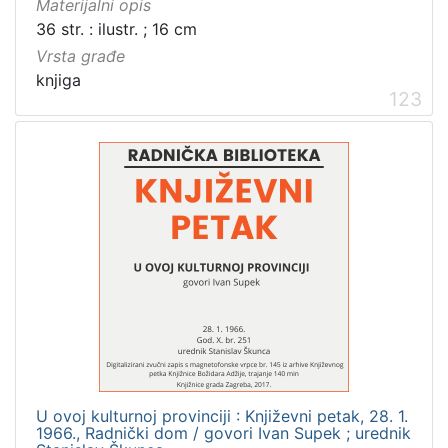
Materijalni opis
Izdanja zagrebačkih tiskara 17. i 18. stoljeća
20
36 str. : ilustr. ; 16 cm
Priznanja zagrebačkih društava
18
Vrsta građe
knjiga
123
[
3
2
]
Prava
Javno dobro
219
Zaštićeno autorskim pravom
169
[
2
]
U ovoj kulturnoj provinciji : Književni petak, 28. 1.
1966., Radnički dom / govori Ivan Supek ; urednik
Vrsta