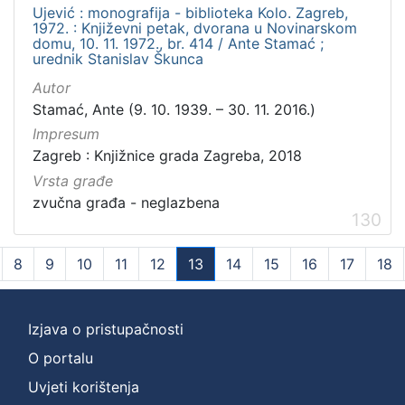
Ujević : monografija - biblioteka Kolo. Zagreb,
1972. : Književni petak, dvorana u Novinarskom
domu, 10. 11. 1972., br. 414 / Ante Stamać ;
urednik Stanislav Škunca
Autor
Stamać, Ante (9. 10. 1939. – 30. 11. 2016.)
Impresum
Zagreb : Knjižnice grada Zagreba, 2018
Vrsta građe
zvučna građa - neglazbena
130
8
9
10
11
12
13
14
15
16
17
18
(current)
Izjava o pristupačnosti
O portalu
Uvjeti korištenja