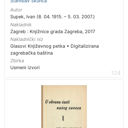
Stanislav Škunca
građe
Autor
knjiga
198
Supek, Ivan (8. 04. 1915. – 5. 03. 2007.)
zvučna građa - neglazbena
154
Nakladnik
grafička građa
106
Zagreb : Knjižnice grada Zagreba, 2017
razglednica
53
Nakladnički niz
Glasovi Književnog petka
•
Digitalizirana
notna građa
43
zagrebačka baština
fotografija
26
Zbirka
sitni tisak
24
Usmeni izvori
124
časopis
22
dopisnica
4
zvučna građa - glazbena
3
[
1
3