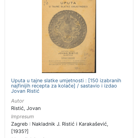
Zaprešić
16
[
2
]
Nakladnička
cjelina
Digitalizirana zagrebačka baština
666
Zagreb na pragu modernog doba
350
Uputa u tajne slatke umjetnosti : [150 izabranih
Glasovi Književnog petka
211
najfinijih recepta za kolače] / sastavio i izdao
Jovan Ristić
Ilirci
53
Autor
Zagrebačke razglednice
50
Ristić, Jovan
Portretne fotografije
43
Impresum
Knjige za djecu i mladež
43
Zagreb : Nakladnik J. Ristić i Karakašević,
[1935?]
Obitelji Šubić, Zrinski i Frankopan
20