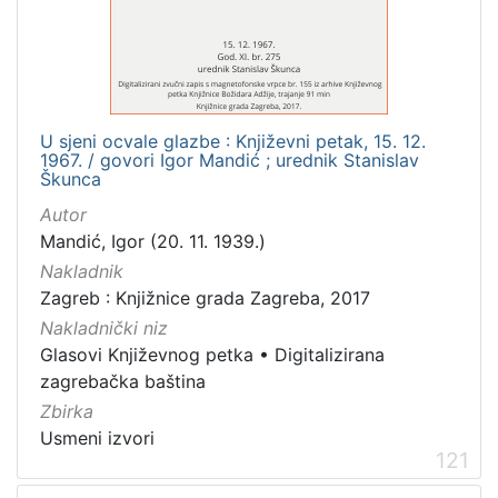
[
3
1
6
]
Izdavač
U sjeni ocvale glazbe : Književni petak, 15. 12.
1967. / govori Igor Mandić ; urednik Stanislav
Knjižnice grada Zagreba
410
Škunca
Gradska knjižnica Ante Kovačića
7
Autor
Mandić, Igor (20. 11. 1939.)
Nakladnik
Zagreb : Knjižnice grada Zagreba, 2017
[
2
Nakladnički niz
]
Glasovi Književnog petka
•
Digitalizirana
Jezik
zagrebačka baština
hrvatski
228
Zbirka
Usmeni izvori
njemački
51
121
francuski
19