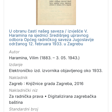
]
Zbirka
Knjige
282
Usmeni izvori
211
U obranu časti našeg saveza / izvješće V.
Grafička građa
148
Haramina na sjednici Središnjeg upravnog
odbora Općeg radničkog saveza Jugoslavije
Sitni tisak
58
održanog 12. februara 1933. u Zagrebu
Notni zapisi
57
Autor
Knjige za djecu i mladež
44
Haramina, Vilim (1883. – 3. 05. 1943.)
Serijske publikacije
25
Izdanje
Elektroničko izd. izvornika objavljenog oko 1933.
Digitalna zbirka Zaprešića
21
Nakladnik
Hemeroteka
10
Zagreb : Knjižnice grada Zagreba, 2016
Izdanja Knjižnica grada Zagreba - E-knjige
10
Nakladnički niz
Za radnička prava
•
Digitalizirana zagrebačka
baština
Standardni broj
[