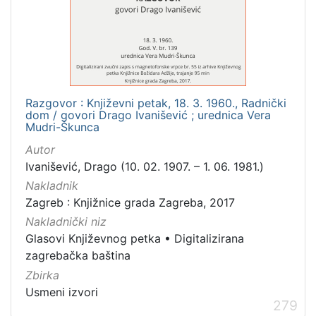
građe
knjiga
198
zvučna građa - neglazbena
154
grafička građa
106
razglednica
53
Razgovor : Književni petak, 18. 3. 1960., Radnički
dom / govori Drago Ivanišević ; urednica Vera
notna građa
43
Mudri-Škunca
fotografija
26
Autor
sitni tisak
24
Ivanišević, Drago (10. 02. 1907. – 1. 06. 1981.)
časopis
22
Nakladnik
dopisnica
4
Zagreb : Knjižnice grada Zagreba, 2017
zvučna građa - glazbena
3
Nakladnički niz
Glasovi Književnog petka
•
Digitalizirana
zagrebačka baština
Zbirka
[
Usmeni izvori
1
279
3