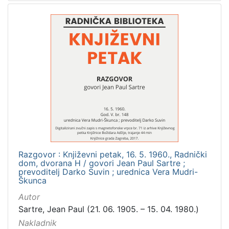
]
Zbirka
Knjige
282
Usmeni izvori
211
Grafička građa
148
Sitni tisak
58
Notni zapisi
57
Knjige za djecu i mladež
44
Serijske publikacije
25
Digitalna zbirka Zaprešića
21
Razgovor : Književni petak, 16. 5. 1960., Radnički
Hemeroteka
10
dom, dvorana H / govori Jean Paul Sartre ;
prevoditelj Darko Suvin ; urednica Vera Mudri-
Izdanja Knjižnica grada Zagreba - E-knjige
10
Škunca
Autor
Sartre, Jean Paul (21. 06. 1905. – 15. 04. 1980.)
Nakladnik
[