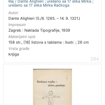
Raj / Dante Alighieri ; urešeno sa 17 slika Mirka ;
urešeno sa 17 slika Mirka Račkoga
Autor
Dante Alighieri (5./6. 1265. – 14. 9. 1321.)
Impresum
Zagreb : Naklada Tipografije, 1939
Materijalni opis
158 str., [18] listova s tablama : ilustr. ; 26 cm
Vrsta građe
knjiga
284