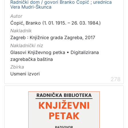
Radnički dom / govori Branko Ćopić ; urednica
Obitelji Šubić, Zrinski i Frankopan
20
Vera Mudri-Škunca
Priznanja zagrebačkih društava
18
Autor
Ćopić, Branko (1. 01. 1915. – 26. 03. 1984.)
Nakladnik
[
Zagreb : Knjižnice grada Zagreba, 2017
3
Nakladnički niz
2
Glasovi Književnog petka
•
Digitalizirana
]
zagrebačka baština
Prava
Zbirka
Javno dobro
219
Usmeni izvori
278
Zaštićeno autorskim pravom
169
[
2
]
Vrsta