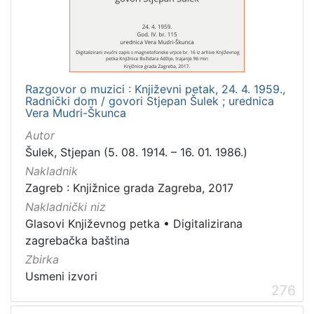
[
3
1
6
]
Izdavač
Razgovor o muzici : Književni petak, 24. 4. 1959.,
Radnički dom / govori Stjepan Šulek ; urednica
Knjižnice grada Zagreba
410
Vera Mudri-Škunca
Gradska knjižnica Ante Kovačića
7
Autor
Šulek, Stjepan (5. 08. 1914. – 16. 01. 1986.)
Nakladnik
Zagreb : Knjižnice grada Zagreba, 2017
[
2
Nakladnički niz
]
Glasovi Književnog petka
•
Digitalizirana
Jezik
zagrebačka baština
hrvatski
228
Zbirka
Usmeni izvori
njemački
51
276
francuski
19