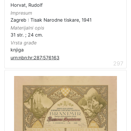
Horvat, Rudolf
Impresum
Zagreb : Tisak Narodne tiskare, 1941
Materijalni opis
31 str. ; 24 cm.
Vrsta građe
knjiga
urn:nbn:hr:287:576163
297