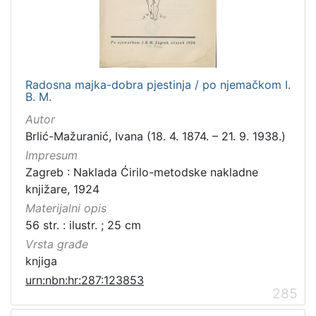
Radosna majka-dobra pjestinja / po njemačkom I.
B. M.
Autor
Brlić-Mažuranić, Ivana (18. 4. 1874. – 21. 9. 1938.)
Impresum
Zagreb : Naklada Ćirilo-metodske nakladne
knjižare, 1924
Materijalni opis
56 str. : ilustr. ; 25 cm
Vrsta građe
knjiga
urn:nbn:hr:287:123853
285