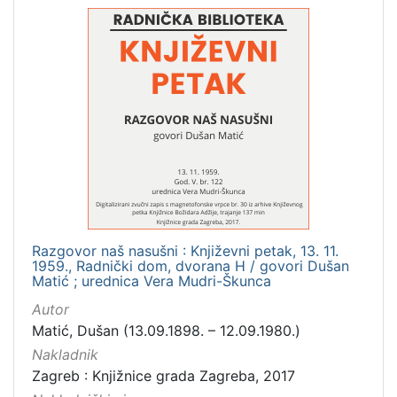
latinski
12
mađarski
8
talijanski
4
danski
2
češki
2
španjolski
2
engleski
1
[
Razgovor naš nasušni : Književni petak, 13. 11.
1959., Radnički dom, dvorana H / govori Dušan
1
Matić ; urednica Vera Mudri-Škunca
4
]
Autor
Mjesto
Matić, Dušan (13.09.1898. – 12.09.1980.)
izdanja
Nakladnik
Zagreb
582
Zagreb : Knjižnice grada Zagreba, 2017