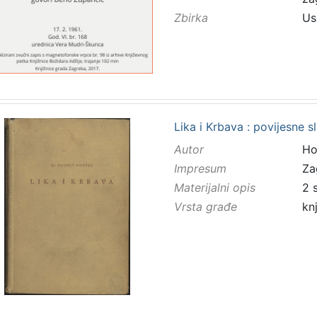
Zbirka
Us
Lika i Krbava : povijesne sl
Autor
Ho
Impresum
Za
Materijalni opis
2 s
Vrsta građe
kn