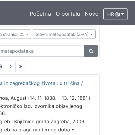
Početna
O portalu
Novo
HR
o stranici: 25
Glavni metapodatak (Z->A)
9
ra iz zagrebačkog života : u tri čina /
noa, August (14. 11. 1838. – 13. 12. 1881.)
ektroničko izd. izvornika objavljenog
66.
greb : Knjižnice grada Zagreba, 2009.
greb na pragu modernog doba
•