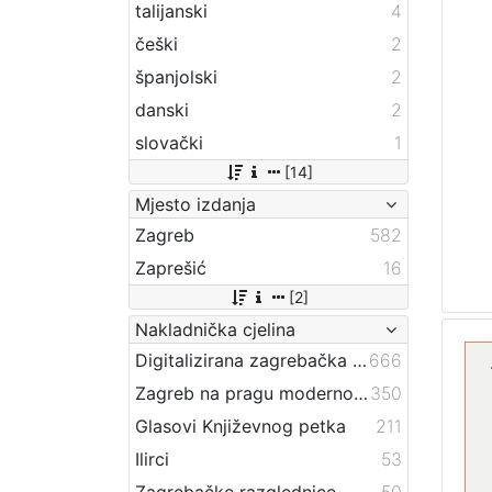
talijanski
4
češki
2
španjolski
2
danski
2
slovački
1
[14]
Mjesto izdanja
Zagreb
582
Zaprešić
16
[2]
Nakladnička cjelina
Digitalizirana zagrebačka baština
666
Zagreb na pragu modernog doba
350
Glasovi Književnog petka
211
Ilirci
53
Zagrebačke razglednice
50