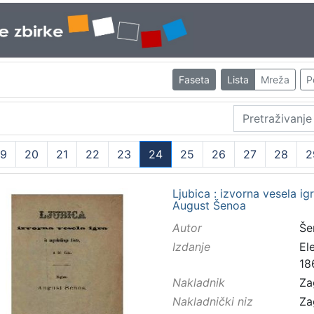
Faseta
Lista
Mreža
P
19
20
21
22
23
24
25
26
27
28
2
(current)
Ljubica : izvorna vesela ig
August Šenoa
Autor
Še
Izdanje
El
18
Nakladnik
Za
Nakladnički niz
Za