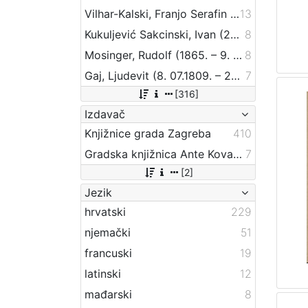
Vilhar-Kalski, Franjo Serafin (5. 1. 1852. – 4. 3. 1928.)
13
Kukuljević Sakcinski, Ivan (29. 5. 1816. – 1. 8. 1889.)
8
Mosinger, Rudolf (1865. – 9. 10. 1918.)
8
Gaj, Ljudevit (8. 07.1809. – 20. 04.1872.)
7
[316]
Izdavač
Knjižnice grada Zagreba
410
Gradska knjižnica Ante Kovačića
7
[2]
Jezik
hrvatski
229
njemački
51
francuski
19
latinski
12
mađarski
8