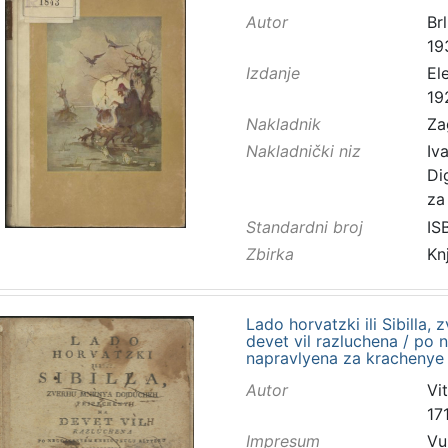
Autor
Brl
19
Izdanje
El
19
Nakladnik
Za
Nakladnički niz
Iv
Di
za
Standardni broj
IS
Zbirka
Kn
Lado horvatzki ili Sibilla
devet vil razluchena / po
napravlyena za krachenye
Autor
Vi
17
Impresum
Vu