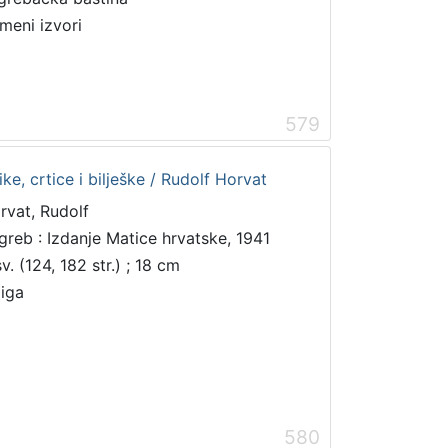
meni izvori
579
ike, crtice i bilješke / Rudolf Horvat
rvat, Rudolf
greb : Izdanje Matice hrvatske, 1941
v. (124, 182 str.) ; 18 cm
jiga
580