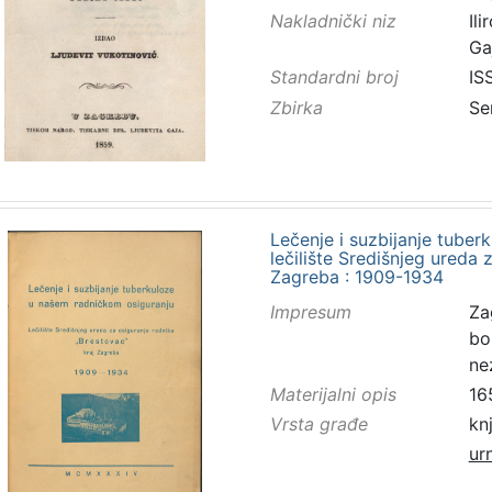
Nakladnički niz
Ilir
Ga
Standardni broj
IS
Zbirka
Se
Lečenje i suzbijanje tuber
lečilište Središnjeg ureda 
Zagreba : 1909-1934
Impresum
Za
bo
ne
Materijalni opis
165
Vrsta građe
kn
ur