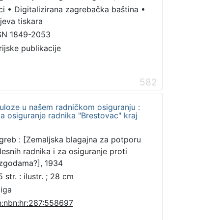
ci
•
Digitalizirana zagrebačka baština
•
jeva tiskara
SN 1849-2053
rijske publikacije
582
kuloze u našem radničkom osiguranju :
za osiguranje radnika "Brestovac" kraj
greb : [Zemaljska blagajna za potporu
lesnih radnika i za osiguranje proti
zgodama?], 1934
 str. : ilustr. ; 28 cm
jiga
n:nbn:hr:287:558697