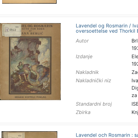
Lavendel og Rosmarin / Iva
oversoettelse ved Thorkil Ba
Autor
Brl
19
Izdanje
El
19
Nakladnik
Za
Nakladnički niz
Iv
Di
za
Standardni broj
IS
Zbirka
Kn
Lavendel och Rosmarin : sa