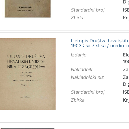
Di
Standardni broj
IS
Zbirka
Kn
Ljetopis Društva hrvatskih
1903 : sa 7 slika / uredio 
Izdanje
El
19
Nakladnik
Za
Nakladnički niz
Za
Di
Standardni broj
IS
Zbirka
Kn