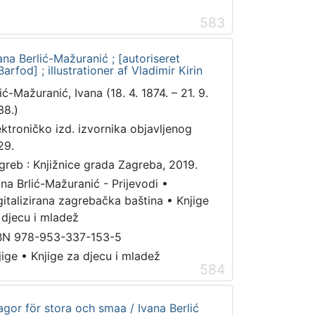
583
na Berlić-Mažuranić ; [autoriseret
rfod] ; illustrationer af Vladimir Kirin
ić-Mažuranić, Ivana (18. 4. 1874. – 21. 9.
38.)
ektroničko izd. izvornika objavljenog
29.
greb : Knjižnice grada Zagreba, 2019.
ana Brlić-Mažuranić - Prijevodi
•
gitalizirana zagrebačka baština
•
Knjige
 djecu i mladež
BN 978-953-337-153-5
jige
•
Knjige za djecu i mladež
584
gor för stora och smaa / Ivana Berlić