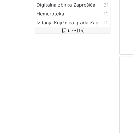
Digitalna zbirka Zaprešića
21
Hemeroteka
10
Izdanja Knjižnica grada Zagreba - E-knjige
10
[15]