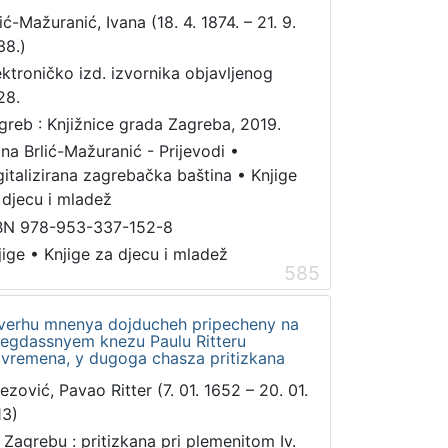
ić-Mažuranić, Ivana (18. 4. 1874. – 21. 9.
38.)
ektroničko izd. izvornika objavljenog
28.
greb : Knjižnice grada Zagreba, 2019.
ana Brlić-Mažuranić - Prijevodi
•
gitalizirana zagrebačka baština
•
Knjige
 djecu i mladež
BN 978-953-337-152-8
jige
•
Knjige za djecu i mladež
585
, zverhu mnenya dojducheh pripecheny na
 negdassnyem knezu Paulu Ritteru
 vremena, y dugoga chasza pritizkana
tezović, Pavao Ritter (7. 01. 1652 – 20. 01.
13)
 Zagrebu : pritizkana pri plemenitom Iv.