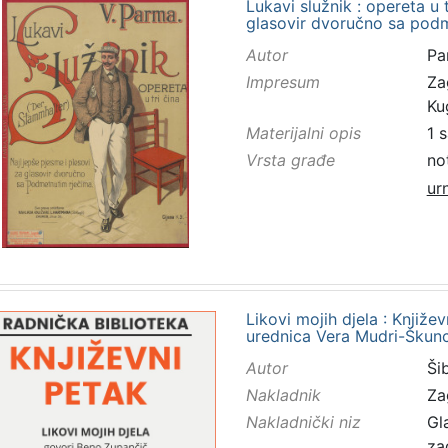
Lukavi služnik : opereta u t
glasovir dvoručno sa podm
Autor
Pa
Impresum
Za
Kug
Materijalni opis
1 s
Vrsta građe
no
ur
Likovi mojih djela : Književn
urednica Vera Mudri-Škun
Autor
Šib
Nakladnik
Za
Nakladnički niz
Gl
za