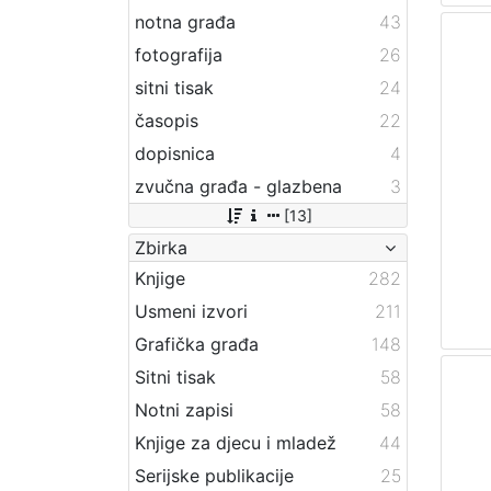
notna građa
43
fotografija
26
sitni tisak
24
časopis
22
dopisnica
4
zvučna građa - glazbena
3
[13]
Zbirka
Knjige
282
Usmeni izvori
211
Grafička građa
148
Sitni tisak
58
Notni zapisi
58
Knjige za djecu i mladež
44
Serijske publikacije
25