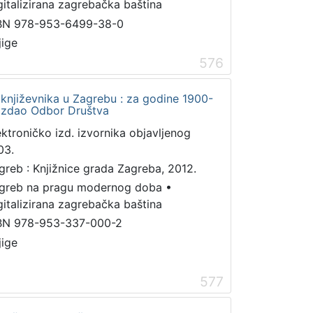
gitalizirana zagrebačka baština
BN 978-953-6499-38-0
jige
576
 književnika u Zagrebu : za godine 1900-
i izdao Odbor Društva
ektroničko izd. izvornika objavljenog
03.
greb : Knjižnice grada Zagreba, 2012.
greb na pragu modernog doba
•
gitalizirana zagrebačka baština
BN 978-953-337-000-2
jige
577