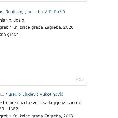
. Runjanin] ; priredio V. R. Ružić
njanin, Josip
greb : Knjižnice grada Zagreba, 2020
tna građa
581
... / uredio Ljudevit Vukotinović
ektroničko izd. izvornika koji je izlazio od
59. -1862.
greb : Knjižnice grada Zagreba, 2013.