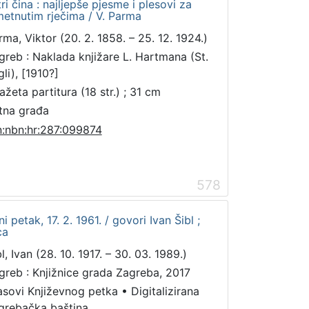
ri čina : najljepše pjesme i plesovi za
etnutim rječima / V. Parma
rma, Viktor (20. 2. 1858. – 25. 12. 1924.)
greb : Naklada knjižare L. Hartmana (St.
li), [1910?]
ažeta partitura (18 str.) ; 31 cm
tna građa
n:nbn:hr:287:099874
578
i petak, 17. 2. 1961. / govori Ivan Šibl ;
ca
l, Ivan (28. 10. 1917. – 30. 03. 1989.)
greb : Knjižnice grada Zagreba, 2017
asovi Književnog petka
•
Digitalizirana
grebačka baština