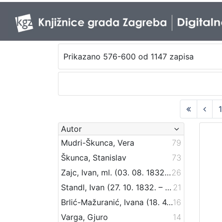
Prikazano 576-600 od 1147 zapisa
Autor
Mudri-Škunca, Vera
79
Škunca, Stanislav
73
Zajc, Ivan, ml. (03. 08. 1832. – 16. 12. 1914.)
26
Standl, Ivan (27. 10. 1832. – 30. 8. 1897.)
21
Brlić-Mažuranić, Ivana (18. 4. 1874. – 21. 9. 1938.)
16
Varga, Gjuro
14