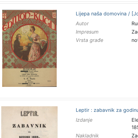
Lijepa naša domovina / [Jos
Autor
Ru
Impresum
Za
Vrsta građe
no
Leptir : zabavnik za godinu
Izdanje
El
18
Nakladnik
Za