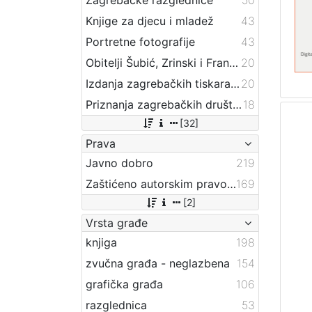
Knjige za djecu i mladež
43
Portretne fotografije
43
Obitelji Šubić, Zrinski i Frankopan
20
Izdanja zagrebačkih tiskara 17. i 18. stoljeća
20
Priznanja zagrebačkih društava
18
[32]
Prava
Javno dobro
219
Zaštićeno autorskim pravom
169
[2]
Vrsta građe
knjiga
198
zvučna građa - neglazbena
154
grafička građa
106
razglednica
53