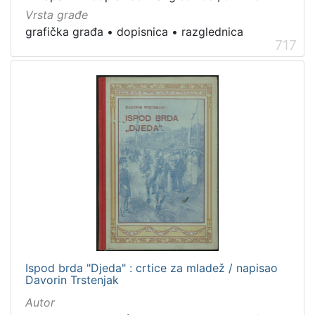
Vrsta građe
grafička građa
•
dopisnica
•
razglednica
717
Ispod brda "Djeda" : crtice za mladež / napisao
Davorin Trstenjak
Autor