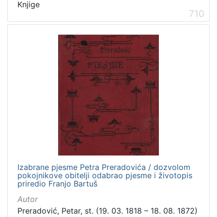
Knjige
710
Izabrane pjesme Petra Preradovića / dozvolom
pokojnikove obitelji odabrao pjesme i životopis
priredio Franjo Bartuš
Autor
Preradović, Petar, st. (19. 03. 1818 – 18. 08. 1872)