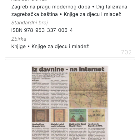
Zaprešić
16
Zagreb na pragu modernog doba
•
Digitalizirana
zagrebačka baština
•
Knjige za djecu i mladež
Standardni broj
[
ISBN 978-953-337-006-4
2
Zbirka
]
Knjige
•
Knjige za djecu i mladež
702
Nakladnička
cjelina
Digitalizirana zagrebačka baština
666
Zagreb na pragu modernog doba
350
Glasovi Književnog petka
211
Ilirci
53
Zagrebačke razglednice
50
Knjige za djecu i mladež
43
Portretne fotografije
43
Izdanja zagrebačkih tiskara 17. i 18. stoljeća
20