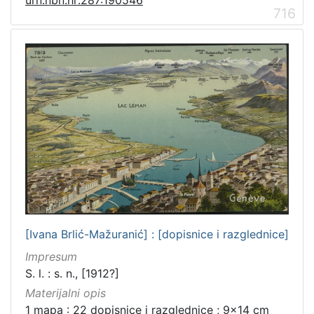
716
[Ivana Brlić-Mažuranić] : [dopisnice i razglednice]
Impresum
S. l. : s. n., [1912?]
Materijalni opis
1 mapa : 22 dopisnice i razglednice ; 9x14 cm