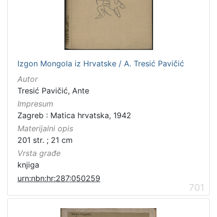
[
3
1
6
]
Izdavač
Izgon Mongola iz Hrvatske / A. Tresić Pavičić
Knjižnice grada Zagreba
410
Autor
Gradska knjižnica Ante Kovačića
7
Tresić Pavičić, Ante
Impresum
Zagreb : Matica hrvatska, 1942
Materijalni opis
[
201 str. ; 21 cm
2
]
Vrsta građe
Jezik
knjiga
hrvatski
228
urn:nbn:hr:287:050259
701
njemački
51
francuski
19