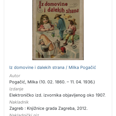
latinski
12
mađarski
8
talijanski
4
danski
2
češki
2
španjolski
2
engleski
1
Iz domovine i dalekih strana / Milka Pogačić
[
Autor
1
Pogačić, Milka (10. 02. 1860. – 11. 04. 1936.)
4
]
Izdanje
Elektroničko izd. izvornika objavljenog oko 1907.
Mjesto
Nakladnik
izdanja
Zagreb : Knjižnice grada Zagreba, 2012.
Zagreb
582
Nakladnički niz