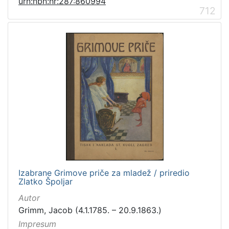
urn:nbn:hr:287:860994
712
Izabrane Grimove priče za mladež / priredio
Zlatko Špoljar
Autor
Grimm, Jacob (4.1.1785. – 20.9.1863.)
Impresum