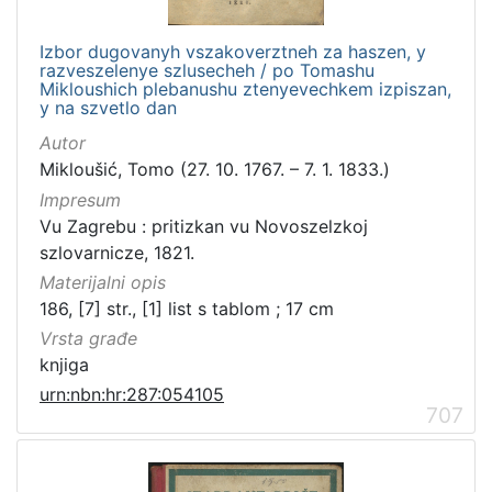
Izbor dugovanyh vszakoverztneh za haszen, y
razveszelenye szlusecheh / po Tomashu
Mikloushich plebanushu ztenyevechkem izpiszan,
y na szvetlo dan
Autor
Mikloušić, Tomo (27. 10. 1767. – 7. 1. 1833.)
Impresum
Vu Zagrebu : pritizkan vu Novoszelzkoj
szlovarnicze, 1821.
Materijalni opis
186, [7] str., [1] list s tablom ; 17 cm
Vrsta građe
knjiga
urn:nbn:hr:287:054105
707