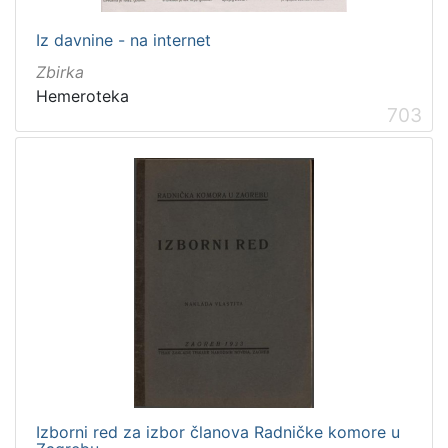
Obitelji Šubić, Zrinski i Frankopan
20
Priznanja zagrebačkih društava
18
Iz davnine - na internet
Zbirka
Hemeroteka
703
[
3
2
]
Prava
Javno dobro
219
Zaštićeno autorskim pravom
169
[
2
]
Izborni red za izbor članova Radničke komore u
Vrsta