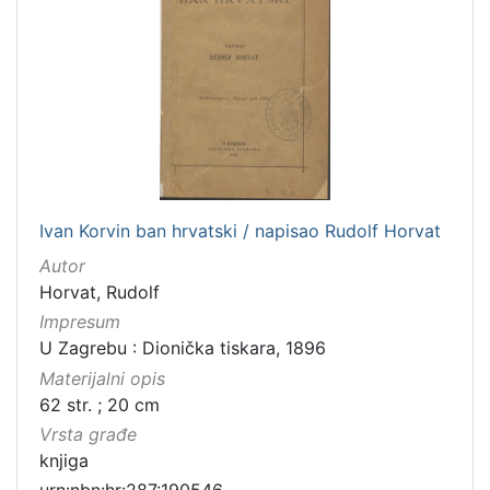
Ivan Korvin ban hrvatski / napisao Rudolf Horvat
Autor
Horvat, Rudolf
Impresum
U Zagrebu : Dionička tiskara, 1896
Materijalni opis
62 str. ; 20 cm
Vrsta građe
knjiga
urn:nbn:hr:287:190546