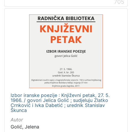
705
1
5
]
Izbor iranske poezije : Književni petak, 27. 5.
1966. / govori Jelica Golić ; sudjeluju Zlatko
Crnković i Ivka Dabetić ; urednik Stanislav
Škunca
Autor
Golić, Jelena