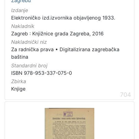
Zagrebu
građe
Izdanje
knjiga
198
Elektroničko izd.izvornika objavljenog 1933.
zvučna građa - neglazbena
154
Nakladnik
grafička građa
106
Zagreb : Knjižnice grada Zagreba, 2016
razglednica
53
Nakladnički niz
Za radnička prava
•
Digitalizirana zagrebačka
notna građa
43
baština
fotografija
26
Standardni broj
sitni tisak
24
ISBN 978-953-337-075-0
časopis
22
Zbirka
dopisnica
4
Knjige
704
zvučna građa - glazbena
3
[
1
3