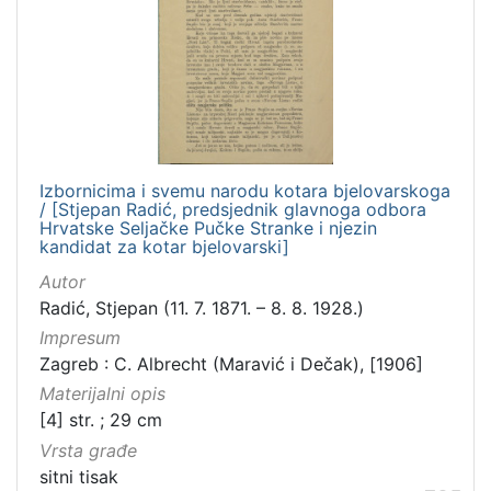
]
Zbirka
Knjige
282
Usmeni izvori
211
Grafička građa
148
Sitni tisak
58
Izbornicima i svemu narodu kotara bjelovarskoga
/ [Stjepan Radić, predsjednik glavnoga odbora
Notni zapisi
57
Hrvatske Seljačke Pučke Stranke i njezin
kandidat za kotar bjelovarski]
Knjige za djecu i mladež
44
Serijske publikacije
25
Autor
Radić, Stjepan (11. 7. 1871. – 8. 8. 1928.)
Digitalna zbirka Zaprešića
21
Impresum
Hemeroteka
10
Zagreb : C. Albrecht (Maravić i Dečak), [1906]
Izdanja Knjižnica grada Zagreba - E-knjige
10
Materijalni opis
[4] str. ; 29 cm
Vrsta građe
sitni tisak
[