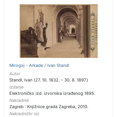
građe
knjiga
198
zvučna građa - neglazbena
154
grafička građa
106
razglednica
53
notna građa
43
fotografija
26
sitni tisak
24
Mirogoj - Arkade / Ivan Standl
časopis
22
Autor
dopisnica
4
Standl, Ivan (27. 10. 1832. – 30. 8. 1897.)
zvučna građa - glazbena
3
Izdanje
Elektroničko izd. izvornika izrađenog 1895.
Nakladnik
[
Zagreb : Knjižnice grada Zagreba, 2010.
1
Nakladnički niz
3