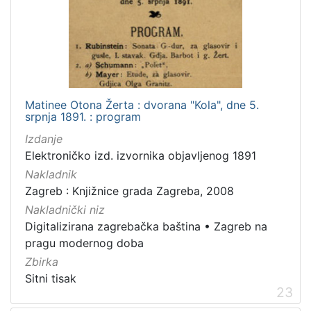
Izdanja zagrebačkih tiskara 17. i 18. stoljeća
20
Priznanja zagrebačkih društava
18
[
Matinee Otona Žerta : dvorana "Kola", dne 5.
3
srpnja 1891. : program
2
]
Izdanje
Prava
Elektroničko izd. izvornika objavljenog 1891
Javno dobro
219
Nakladnik
Zagreb : Knjižnice grada Zagreba, 2008
Zaštićeno autorskim pravom
169
Nakladnički niz
Digitalizirana zagrebačka baština
•
Zagreb na
pragu modernog doba
[
Zbirka
2
Sitni tisak
]
23
Vrsta