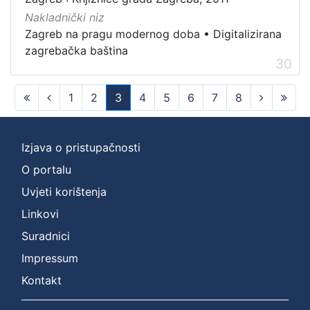
Nakladnički niz
Zagreb na pragu modernog doba
•
Digitalizirana
zagrebačka baština
30
1
2
3
4
5
6
7
8
(current)
Izjava o pristupačnosti
O portalu
Uvjeti korištenja
Linkovi
Suradnici
Impressum
Kontakt