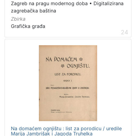
Zagreb na pragu modernog doba
•
Digitalizirana
]
zagrebačka baština
Zbirka
Zbirka
Knjige
282
Grafička građa
24
Usmeni izvori
211
Grafička građa
148
Sitni tisak
58
Notni zapisi
58
Knjige za djecu i mladež
44
Serijske publikacije
25
Digitalna zbirka Zaprešića
21
Hemeroteka
10
Izdanja Knjižnica grada Zagreba - E-knjige
10
Na domaćem ognjištu : list za porodicu / uredile
[
Marija Jambrišak i Jagoda Truhelka