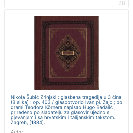
28
Nikola Šubić Zrinjski : glasbena tragedija u 3 čina
(8 slika) : op. 403 / glasbotvorio Ivan pl. Zajc ; po
drami Teodora Körnera napisao Hugo Badalić ;
priređeno po sladatelju za glasovir ujedno s
pjevanjem i sa hrvatskim i talijanskim tekstom.
Zagreb, [1884].
Autor