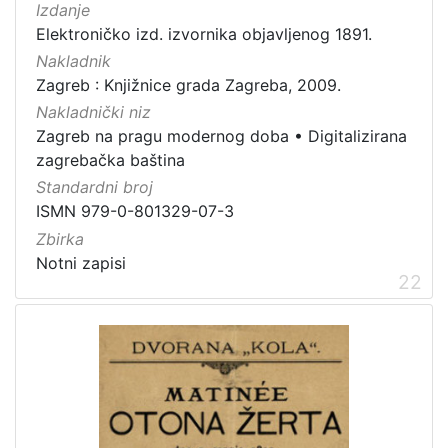
Zaprešić
16
Izdanje
Elektroničko izd. izvornika objavljenog 1891.
Nakladnik
Zagreb : Knjižnice grada Zagreba, 2009.
[
Nakladnički niz
2
Zagreb na pragu modernog doba
•
Digitalizirana
]
zagrebačka baština
Nakladnička
Standardni broj
cjelina
ISMN 979-0-801329-07-3
Digitalizirana zagrebačka baština
666
Zbirka
Zagreb na pragu modernog doba
350
Notni zapisi
Glasovi Književnog petka
211
22
Ilirci
53
Zagrebačke razglednice
50
Knjige za djecu i mladež
43
Portretne fotografije
43
Obitelji Šubić, Zrinski i Frankopan
20