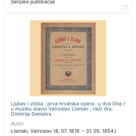
Serijske publikacije
latinski
12
21
mađarski
8
talijanski
4
češki
2
španjolski
2
danski
2
slovački
1
[
1
4
Ljubav i zloba : prva hrvatska opera : u dva čina /
]
u muziku stavio Vatroslav Lisinski ; rieči dra.
Mjesto
Dimitrije Demetra
izdanja
Autor
Zagreb
582
Lisinski, Vatroslav (8. 07. 1819. – 31. 05. 1854.)