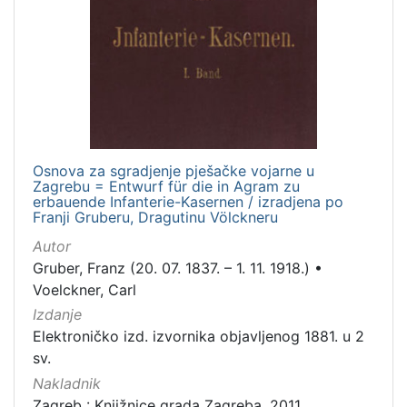
Osnova za sgradjenje pješačke vojarne u
Zagrebu = Entwurf für die in Agram zu
erbauende Infanterie-Kasernen / izradjena po
Franji Gruberu, Dragutinu Völckneru
Autor
Gruber, Franz (20. 07. 1837. – 1. 11. 1918.)
•
Voelckner, Carl
Izdanje
Elektroničko izd. izvornika objavljenog 1881. u 2
sv.
Nakladnik
Zagreb : Knjižnice grada Zagreba, 2011