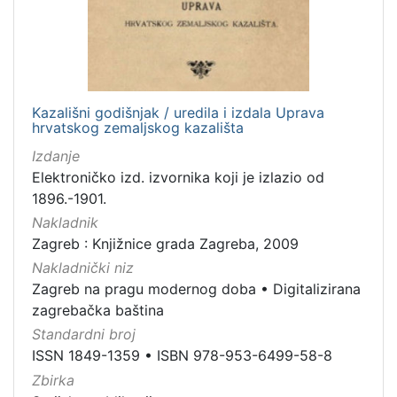
[
3
1
6
]
Izdavač
Kazališni godišnjak / uredila i izdala Uprava
hrvatskog zemaljskog kazališta
Knjižnice grada Zagreba
410
Izdanje
Gradska knjižnica Ante Kovačića
7
Elektroničko izd. izvornika koji je izlazio od
1896.-1901.
Nakladnik
[
Zagreb : Knjižnice grada Zagreba, 2009
2
Nakladnički niz
]
Zagreb na pragu modernog doba
•
Digitalizirana
Jezik
zagrebačka baština
hrvatski
229
Standardni broj
njemački
51
ISSN 1849-1359
•
ISBN 978-953-6499-58-8
francuski
19
Zbirka