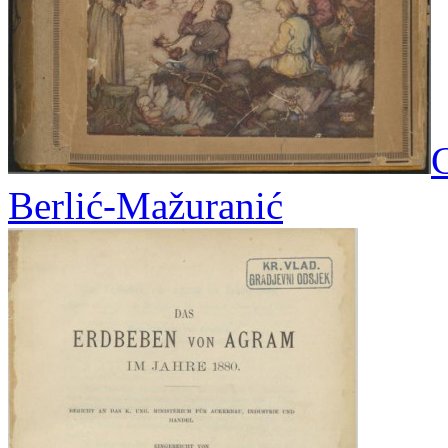
C
Berlić-Mažuranić