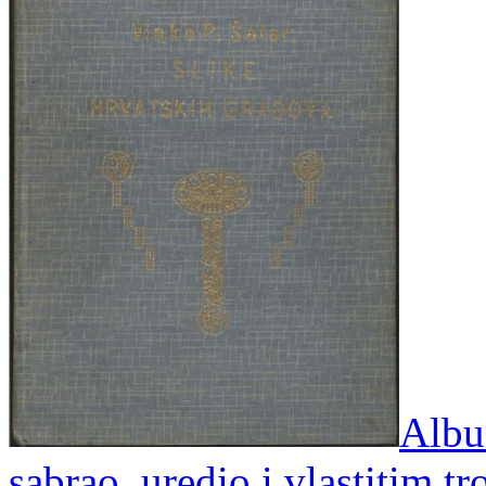
Albu
sabrao, uredio i vlastitim t