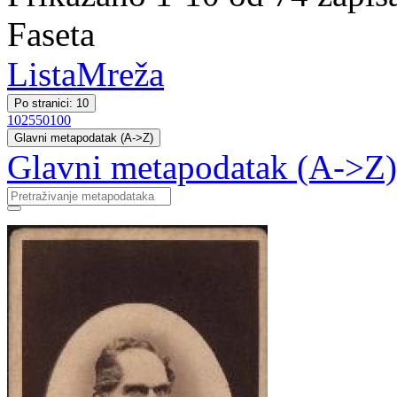
Faseta
Lista
Mreža
Po stranici: 10
10
25
50
100
Glavni metapodatak (A->Z)
Glavni metapodatak (A->Z)