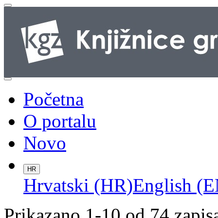
Početna
O portalu
Novo
HR
Hrvatski (HR)
English (E
Prikazano 1-10 od 74 zapis