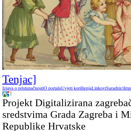
Tenjac]
Izjava o pristupačnosti
O portalu
Uvjeti korištenja
Linkovi
Suradnici
Imp
Projekt Digitalizirana zagreba
sredstvima Grada Zagreba i Min
Republike Hrvatske