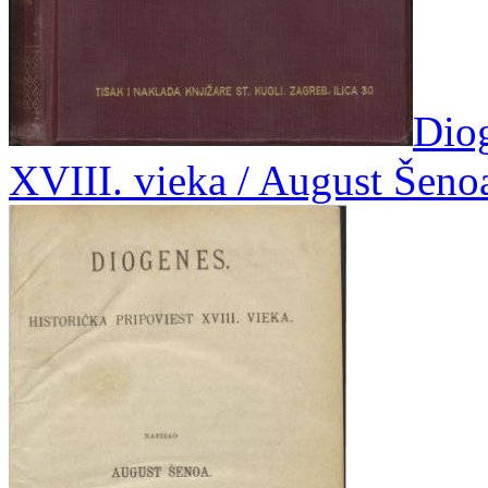
Diog
XVIII. vieka / August Šeno