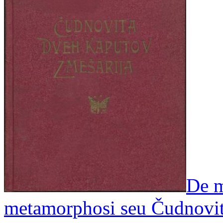
De m
metamorphosi seu Čudnovita