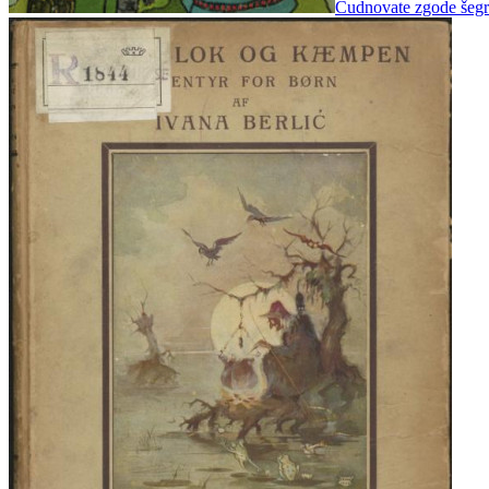
Čudnovate zgode šegrta