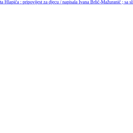
 Hlapića : pripovijest za djecu / napisala Ivana Brlić-Mažuranić ; sa