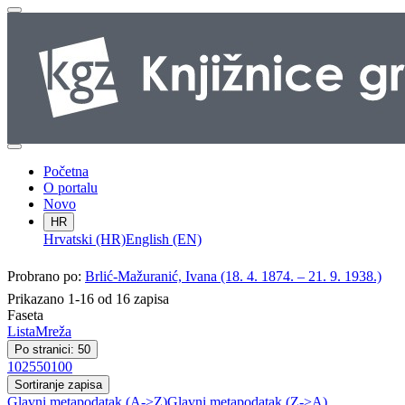
Početna
O portalu
Novo
HR
Hrvatski (HR)
English (EN)
Probrano po:
Brlić-Mažuranić, Ivana (18. 4. 1874. – 21. 9. 1938.)
Prikazano 1-16 od 16 zapisa
Faseta
Lista
Mreža
Po stranici: 50
10
25
50
100
Sortiranje zapisa
Glavni metapodatak (A->Z)
Glavni metapodatak (Z->A)