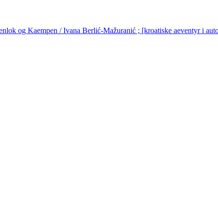
nlok og Kaempen / Ivana Berlić-Mažuranić ; [kroatiske aeventyr i autor