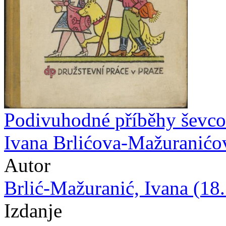
Podivuhodné příběhy ševcov
Ivana Brlićova-Mažuranićo
Autor
Brlić-Mažuranić, Ivana (18.
Izdanje