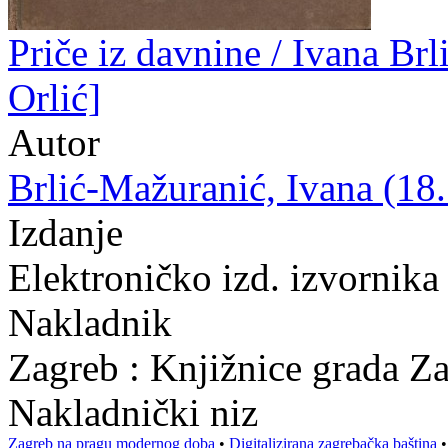
Priče iz davnine / Ivana Brl
Orlić]
Autor
Brlić-Mažuranić, Ivana (18.
Izdanje
Elektroničko izd. izvornika
Nakladnik
Zagreb : Knjižnice grada Z
Nakladnički niz
Zagreb na pragu modernog doba
•
Digitalizirana zagrebačka baština