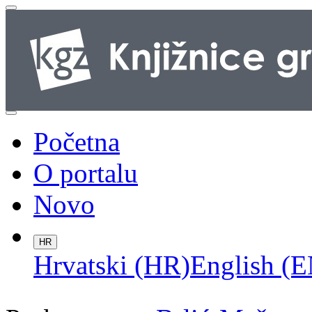
Početna
O portalu
Novo
HR
Hrvatski (HR)
English (E