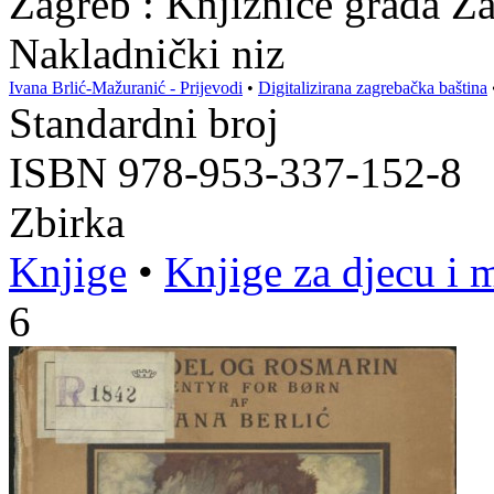
Zagreb : Knjižnice grada Z
Nakladnički niz
Ivana Brlić-Mažuranić - Prijevodi
•
Digitalizirana zagrebačka baština
Standardni broj
ISBN 978-953-337-152-8
Zbirka
Knjige
•
Knjige za djecu i 
6