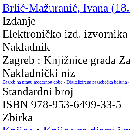
Brlić-Mažuranić, Ivana (18.
Izdanje
Elektroničko izd. izvornika
Nakladnik
Zagreb : Knjižnice grada Z
Nakladnički niz
Zagreb na pragu modernog doba
•
Digitalizirana zagrebačka baština
Standardni broj
ISBN 978-953-6499-33-5
Zbirka