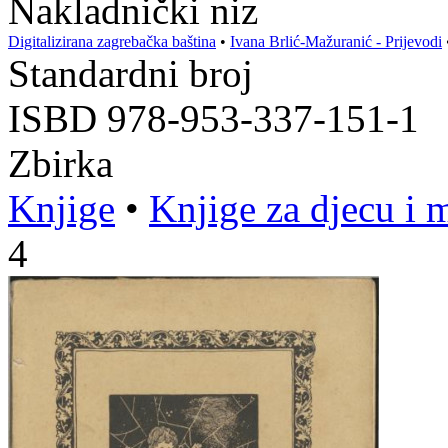
Nakladnički niz
Digitalizirana zagrebačka baština
•
Ivana Brlić-Mažuranić - Prijevodi
Standardni broj
ISBD 978-953-337-151-1
Zbirka
Knjige
•
Knjige za djecu i 
4