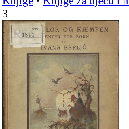
Knjige
•
Knjige za djecu i 
3