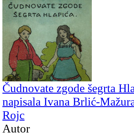
Čudnovate zgode šegrta Hlap
napisala Ivana Brlić-Mažura
Rojc
Autor