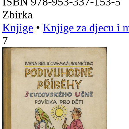
ISBN 978-953-337-153-5
Zbirka
Knjige
•
Knjige za djecu i 
7