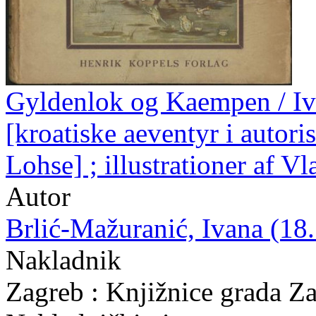
Gyldenlok og Kaempen / Iv
[kroatiske aeventyr i autori
Lohse] ; illustrationer af V
Autor
Brlić-Mažuranić, Ivana (18.
Nakladnik
Zagreb : Knjižnice grada Z