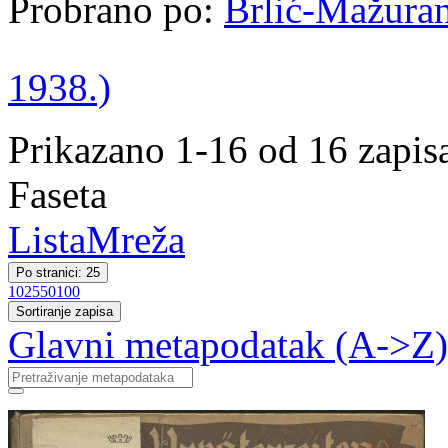
Probrano po:
Brlić-Mažurani
1938.)
Prikazano 1-16 od 16 zapis
Faseta
Lista
Mreža
Po stranici: 25
10
25
50
100
Sortiranje zapisa
Glavni metapodatak (A->Z)