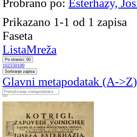
Probrano po:
Esterhazy, Jos
Prikazano 1-1 od 1 zapisa
Faseta
Lista
Mreža
Po stranici: 50
10
25
50
100
Sortiranje zapisa
Glavni metapodatak (A->Z)