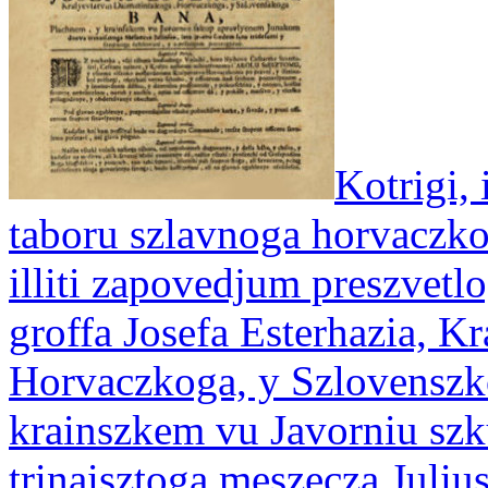
Kotrigi, 
taboru szlavnoga horvaczk
illiti zapovedjum preszvetl
groffa Josefa Esterhazia, K
Horvaczkoga, y Szlovenszk
krainszkem vu Javorniu sz
trinaisztoga meszecza Julius