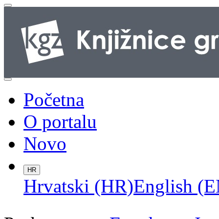
Početna
O portalu
Novo
HR
Hrvatski (HR)
English (E