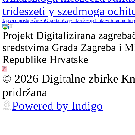
trideszeti y szedmoga ochit
Izjava o pristupačnosti
O portalu
Uvjeti korištenja
Linkovi
Suradnici
Imp
Projekt Digitalizirana zagreba
sredstvima Grada Zagreba i Min
Republike Hrvatske
© 2026 Digitalne zbirke Kn
pridržana
Powered by Indigo