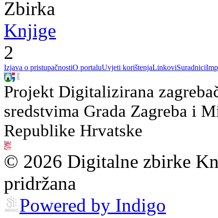
Zbirka
Knjige
2
Izjava o pristupačnosti
O portalu
Uvjeti korištenja
Linkovi
Suradnici
Imp
Projekt Digitalizirana zagreba
sredstvima Grada Zagreba i Min
Republike Hrvatske
© 2026 Digitalne zbirke Kn
pridržana
Powered by Indigo