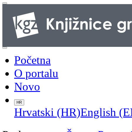
Početna
O portalu
Novo
HR
Hrvatski (HR)
English (E