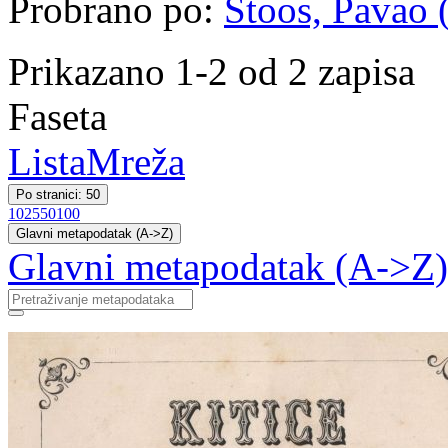
Probrano po:
Štoos, Pavao (
Prikazano 1-2 od 2 zapisa
Faseta
Lista
Mreža
Po stranici: 50
10
25
50
100
Glavni metapodatak (A->Z)
Glavni metapodatak (A->Z)