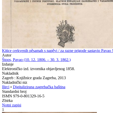
Kitice cerkvenih pěsamah s napěvi / za razne prigode sastavio Pavao 
Autor
Štoos, Pavao (10. 12. 1806. – 30. 3. 1862.)
Izdanje
Elektroničko izd. izvornika objavljenog 1858.
Nakladnik
Zagreb : Knjižnice grada Zagreba, 2013
Nakladnički niz
Ilirci
•
Digitalizirana zagrebačka baština
Standardni broj
ISMN 979-0-801329-16-5
Zbirka
Notni zapisi
1