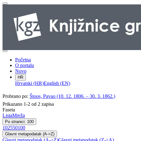
Početna
O portalu
Novo
HR
Hrvatski (HR)
English (EN)
Probrano po:
Štoos, Pavao (10. 12. 1806. – 30. 3. 1862.)
Prikazano 1-2 od 2 zapisa
Faseta
Lista
Mreža
Po stranici: 100
10
25
50
100
Glavni metapodatak (A->Z)
Glavni metapodatak (A->Z)
Glavni metapodatak (Z->A)