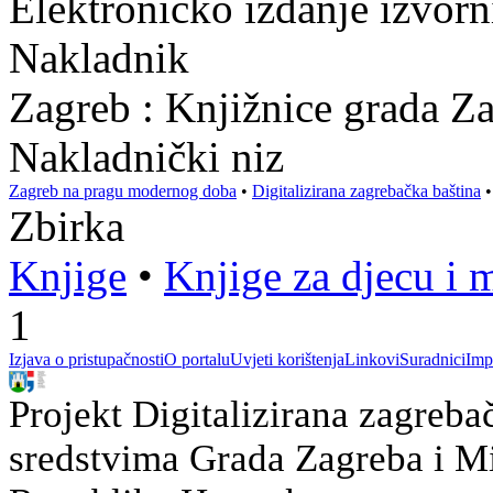
Elektroničko izdanje izvor
Nakladnik
Zagreb : Knjižnice grada Z
Nakladnički niz
Zagreb na pragu modernog doba
•
Digitalizirana zagrebačka baština
Zbirka
Knjige
•
Knjige za djecu i 
1
Izjava o pristupačnosti
O portalu
Uvjeti korištenja
Linkovi
Suradnici
Imp
Projekt Digitalizirana zagreba
sredstvima Grada Zagreba i Min