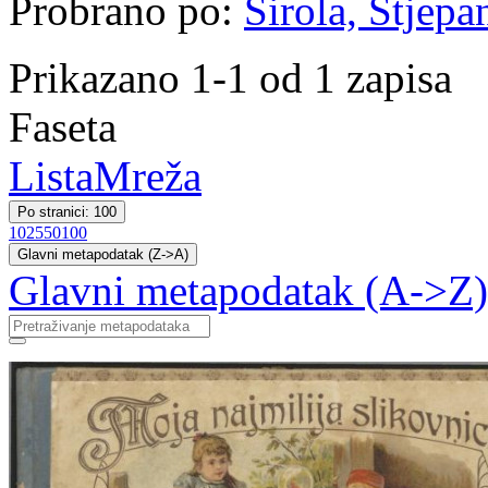
Probrano po:
Širola, Stjepa
Prikazano 1-1 od 1 zapisa
Faseta
Lista
Mreža
Po stranici: 100
10
25
50
100
Glavni metapodatak (Z->A)
Glavni metapodatak (A->Z)