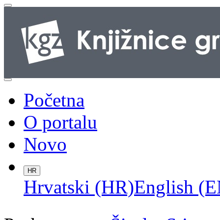
Početna
O portalu
Novo
HR
Hrvatski (HR)
English (E