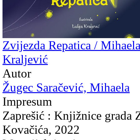
Zvijezda Repatica / Mihaela
Kraljević
Autor
Žugec Saračević, Mihaela
Impresum
Zaprešić : Knjižnice grada 
Kovačića, 2022