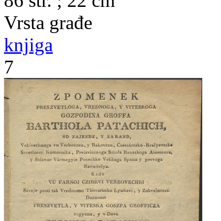
86 str. ; 22 cm
Vrsta građe
knjiga
7