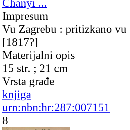
Chanyi ...
Impresum
Vu Zagrebu : pritizkano vu 
[1817?]
Materijalni opis
15 str. ; 21 cm
Vrsta građe
knjiga
urn:nbn:hr:287:007151
8