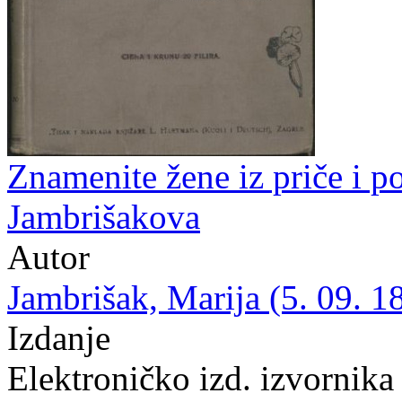
Znamenite žene iz priče i po
Jambrišakova
Autor
Jambrišak, Marija (5. 09. 1
Izdanje
Elektroničko izd. izvornika