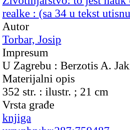
Životinjarstvo: to jest nauk 
realke : (sa 34 u tekst utisn
Autor
Torbar, Josip
Impresum
U Zagrebu : Berzotis A. Jak
Materijalni opis
352 str. : ilustr. ; 21 cm
Vrsta građe
knjiga