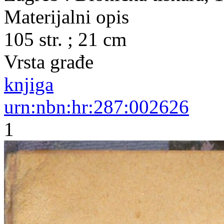
Materijalni opis
105 str. ; 21 cm
Vrsta građe
knjiga
urn:nbn:hr:287:002626
1