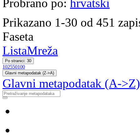
Probrano po:
hrvatski
Prikazano 1-30 od 451 zapi
Faseta
Lista
Mreža
Po stranici: 30
10
25
50
100
Glavni metapodatak (Z->A)
Glavni metapodatak (A->Z)