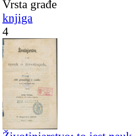
Vrsta građe
knjiga
4