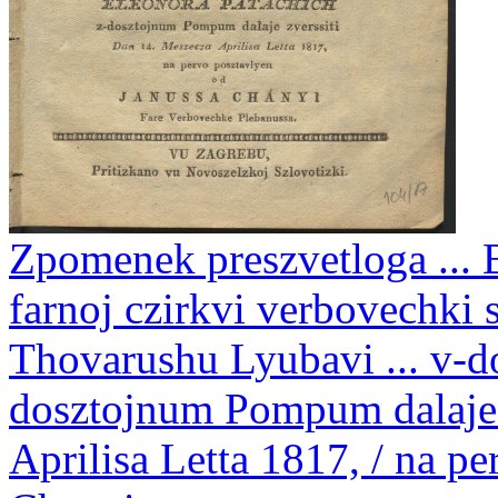
Zpomenek preszvetloga ... B
farnoj czirkvi verbovechki 
Thovarushu Lyubavi ... v-d
dosztojnum Pompum dalaje 
Aprilisa Letta 1817, / na p