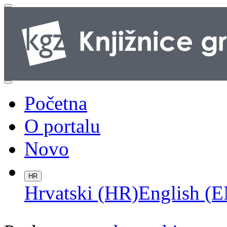
Početna
O portalu
Novo
HR
Hrvatski (HR)
English (E