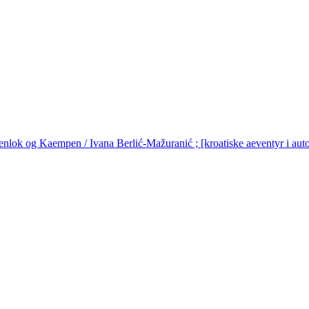
nlok og Kaempen / Ivana Berlić-Mažuranić ; [kroatiske aeventyr i autor