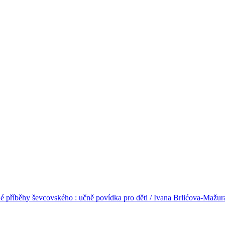
 příběhy ševcovského : učně povídka pro děti / Ivana Brlićova-Mažur