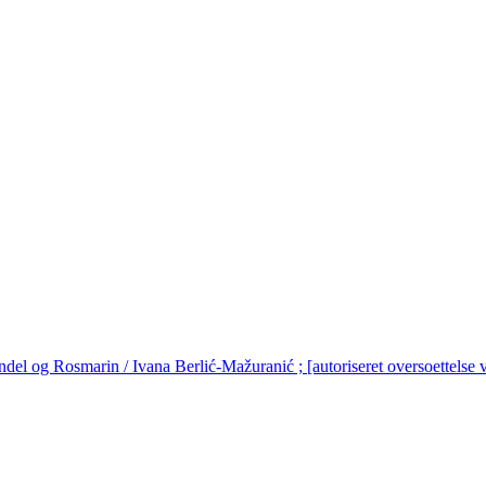
del og Rosmarin / Ivana Berlić-Mažuranić ; [autoriseret oversoettelse ve