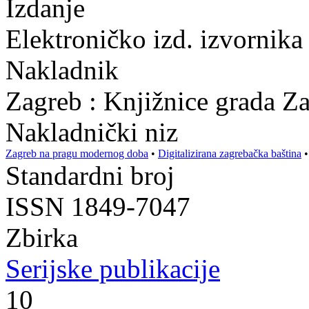
Izdanje
Elektroničko izd. izvornika 
Nakladnik
Zagreb : Knjižnice grada Z
Nakladnički niz
Zagreb na pragu modernog doba
•
Digitalizirana zagrebačka baština
Standardni broj
ISSN 1849-7047
Zbirka
Serijske publikacije
10