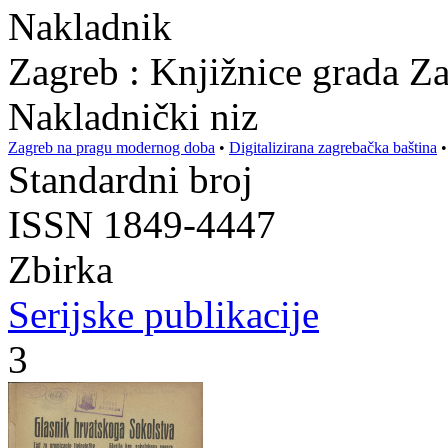
Nakladnik
Zagreb : Knjižnice grada Z
Nakladnički niz
Zagreb na pragu modernog doba
•
Digitalizirana zagrebačka baština
Standardni broj
ISSN 1849-4447
Zbirka
Serijske publikacije
3