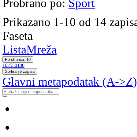
Probrano po:
Sport
Prikazano 1-10 od 14 zapis
Faseta
Lista
Mreža
Po stranici: 10
10
25
50
100
Sortiranje zapisa
Glavni metapodatak (A->Z)