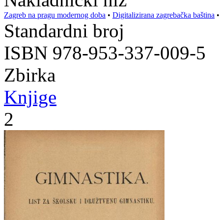
Zagreb na pragu modernog doba
•
Digitalizirana zagrebačka baština
Standardni broj
ISBN 978-953-337-009-5
Zbirka
Knjige
2