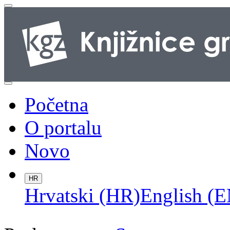
Početna
O portalu
Novo
HR
Hrvatski (HR)
English (E