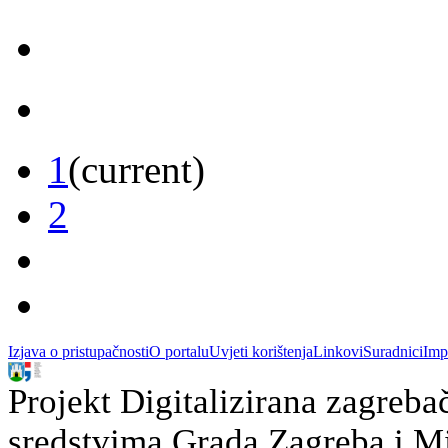
1
(current)
2
Izjava o pristupačnosti
O portalu
Uvjeti korištenja
Linkovi
Suradnici
Imp
Projekt Digitalizirana zagreba
sredstvima Grada Zagreba i Min