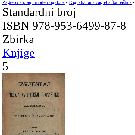
Zagreb na pragu modernog doba
•
Digitalizirana zagrebačka baština
Standardni broj
ISBN 978-953-6499-87-8
Zbirka
Knjige
5