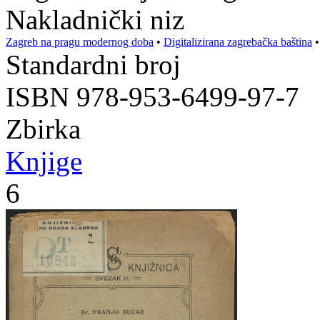
Nakladnički niz
Zagreb na pragu modernog doba
•
Digitalizirana zagrebačka baština
Standardni broj
ISBN 978-953-6499-97-7
Zbirka
Knjige
6