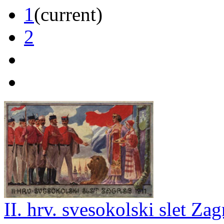
1
(current)
2
II. hrv. svesokolski slet Zag