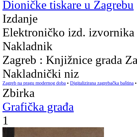
Dioničke tiskare u Zagrebu
Izdanje
Elektroničko izd. izvornika
Nakladnik
Zagreb : Knjižnice grada Z
Nakladnički niz
Zagreb na pragu modernog doba
•
Digitalizirana zagrebačka baština
Zbirka
Grafička građa
1