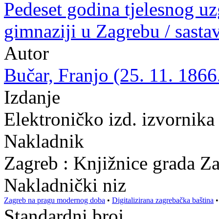
Pedeset godina tjelesnog uz
gimnaziji u Zagrebu / sasta
Autor
Bučar, Franjo (25. 11. 1866
Izdanje
Elektroničko izd. izvornika
Nakladnik
Zagreb : Knjižnice grada Z
Nakladnički niz
Zagreb na pragu modernog doba
•
Digitalizirana zagrebačka baština
Standardni broj