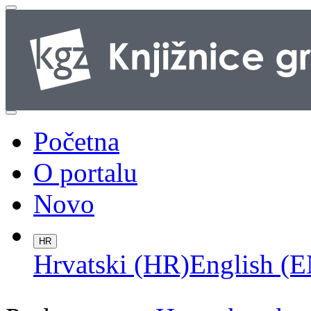
Početna
O portalu
Novo
HR
Hrvatski (HR)
English (E