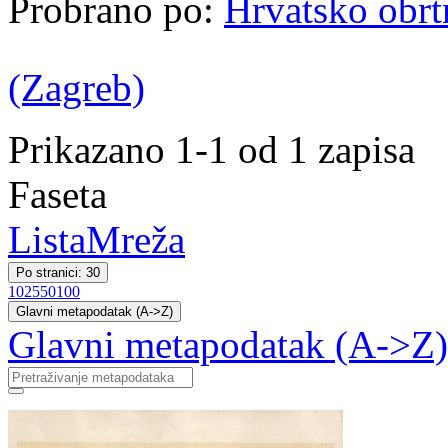
Probrano po:
Hrvatsko obrt
(Zagreb)
Prikazano 1-1 od 1 zapisa
Faseta
Lista
Mreža
Po stranici: 30
10
25
50
100
Glavni metapodatak (A->Z)
Glavni metapodatak (A->Z)