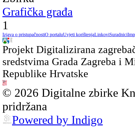
Grafička građa
1
Izjava o pristupačnosti
O portalu
Uvjeti korištenja
Linkovi
Suradnici
Imp
Projekt Digitalizirana zagreba
sredstvima Grada Zagreba i Min
Republike Hrvatske
© 2026 Digitalne zbirke Kn
pridržana
Powered by Indigo