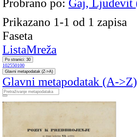
Probrano po:
Gaj, Ljudevit 
Prikazano 1-1 od 1 zapisa
Faseta
Lista
Mreža
Po stranici: 30
10
25
50
100
Glavni metapodatak (Z->A)
Glavni metapodatak (A->Z)