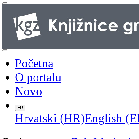
Početna
O portalu
Novo
HR
Hrvatski (HR)
English (E