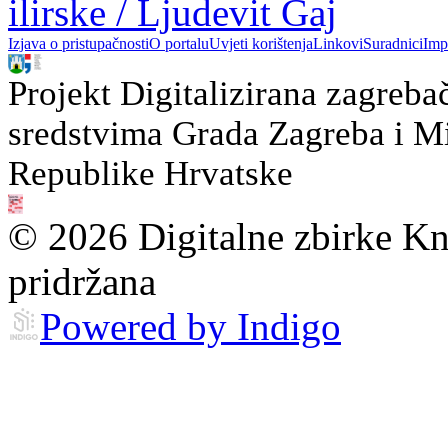
ilirske / Ljudevit Gaj
Izjava o pristupačnosti
O portalu
Uvjeti korištenja
Linkovi
Suradnici
Imp
Projekt Digitalizirana zagreba
sredstvima Grada Zagreba i Min
Republike Hrvatske
© 2026 Digitalne zbirke Kn
pridržana
Powered by Indigo