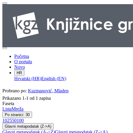
Početna
O portalu
Novo
HR
Hrvatski (HR)
English (EN)
Probrano po:
Kuzmanović, Mladen
Prikazano 1-1 od 1 zapisa
Faseta
Lista
Mreža
Po stranici: 30
10
25
50
100
Glavni metapodatak (Z->A)
Glavni metapodatak (A->Z)
Glavni metapodatak (Z->A)