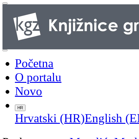
Početna
O portalu
Novo
HR
Hrvatski (HR)
English (E