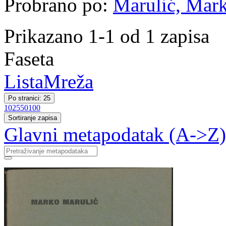
Probrano po:
Marulić, Mark
Prikazano 1-1 od 1 zapisa
Faseta
Lista
Mreža
Po stranici: 25
10
25
50
100
Sortiranje zapisa
Glavni metapodatak (A->Z)