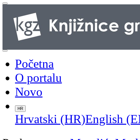
Početna
O portalu
Novo
HR
Hrvatski (HR)
English (E