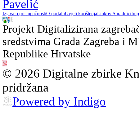
Pavelić
Izjava o pristupačnosti
O portalu
Uvjeti korištenja
Linkovi
Suradnici
Imp
Projekt Digitalizirana zagreba
sredstvima Grada Zagreba i Min
Republike Hrvatske
© 2026 Digitalne zbirke Kn
pridržana
Powered by Indigo