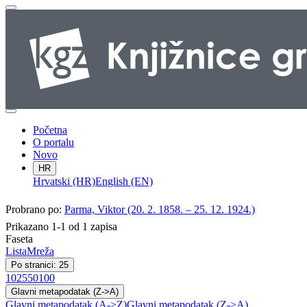
Početna
O portalu
Novo
HR
Hrvatski (HR)
English (EN)
Probrano po:
Parma, Viktor (20. 2. 1858. – 25. 12. 1924.)
Prikazano 1-1 od 1 zapisa
Faseta
Lista
Mreža
Po stranici: 25
10
25
50
100
Glavni metapodatak (Z->A)
Glavni metapodatak (A->Z)
Glavni metapodatak (Z->A)