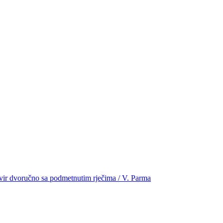
asovir dvoručno sa podmetnutim rječima / V. Parma