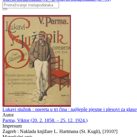
Lukavi služnik : opereta u tri čina : najljepše pjesme i plesovi za gl
Autor
Parma, Viktor (20. 2. 1858. – 25. 12. 1924.)
Impresum
Zagreb : Naklada knjižare L. Hartmana (St. Kugli), [1910?]
Materijalni opis