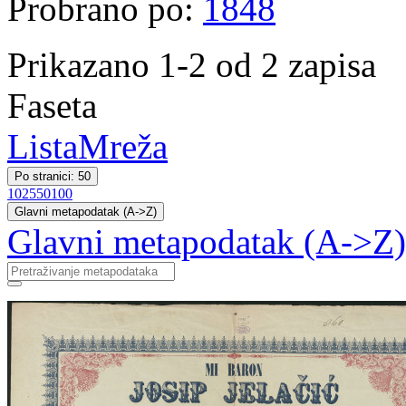
Probrano po:
1848
Prikazano 1-2 od 2 zapisa
Faseta
Lista
Mreža
Po stranici: 50
10
25
50
100
Glavni metapodatak (A->Z)
Glavni metapodatak (A->Z)