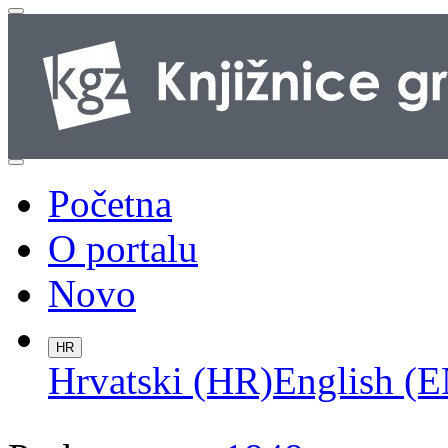
Početna
O portalu
Novo
HR
Hrvatski (HR)
English (E