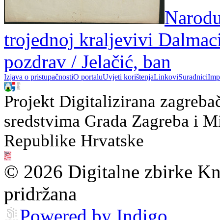
Narodu
trojednoj kraljevivi Dalmac
pozdrav / Jelačić, ban
Izjava o pristupačnosti
O portalu
Uvjeti korištenja
Linkovi
Suradnici
Imp
Projekt Digitalizirana zagreba
sredstvima Grada Zagreba i Min
Republike Hrvatske
© 2026 Digitalne zbirke Kn
pridržana
Powered by Indigo