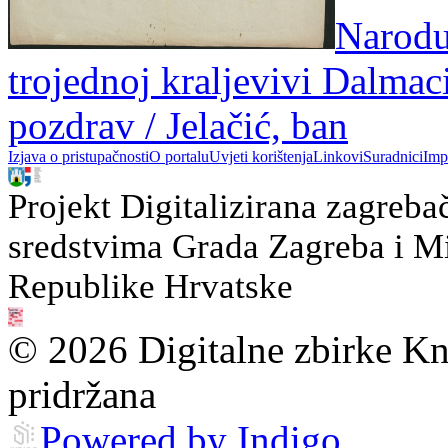
Narodu
trojednoj kraljevivi Dalmac
pozdrav / Jelačić, ban
Izjava o pristupačnosti
O portalu
Uvjeti korištenja
Linkovi
Suradnici
Imp
Projekt Digitalizirana zagreba
sredstvima Grada Zagreba i Min
Republike Hrvatske
© 2026 Digitalne zbirke Kn
pridržana
Powered by Indigo