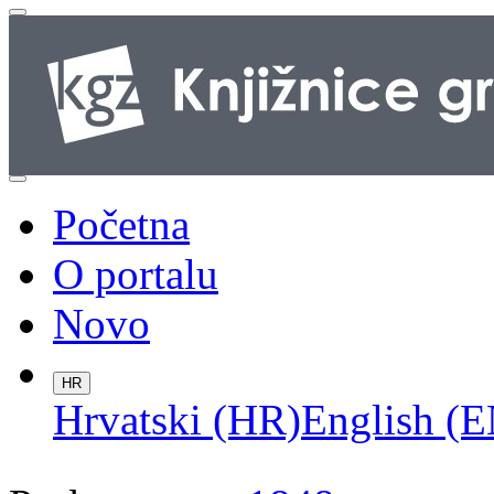
Početna
O portalu
Novo
HR
Hrvatski (HR)
English (E