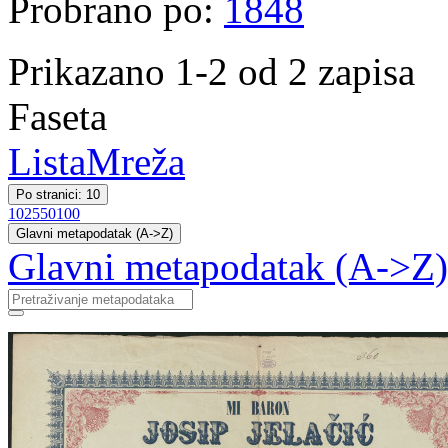
Probrano po:
1848
Prikazano 1-2 od 2 zapisa
Faseta
Lista
Mreža
Po stranici: 10
10
25
50
100
Glavni metapodatak (A->Z)
Glavni metapodatak (A->Z)