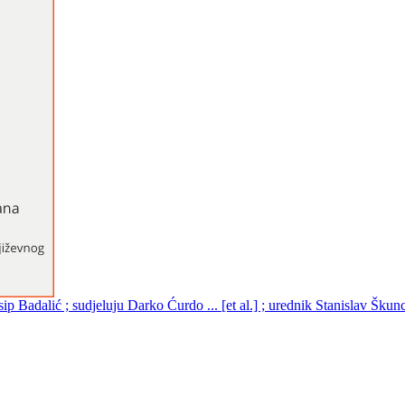
ip Badalić ; sudjeluju Darko Ćurdo ... [et al.] ; urednik Stanislav Škun