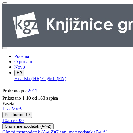
Početna
O portalu
Novo
HR
Hrvatski (HR)
English (EN)
Probrano po:
2017
Prikazano 1-10 od 163 zapisa
Faseta
Lista
Mreža
Po stranici: 10
10
25
50
100
Glavni metapodatak (A->Z)
Glavni metapodatak (A->Z)
Glavni metapodatak (Z->A)