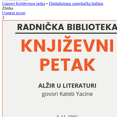
Glasovi Književnog petka
•
Digitalizirana zagrebačka baština
Zbirka
Usmeni izvori
3