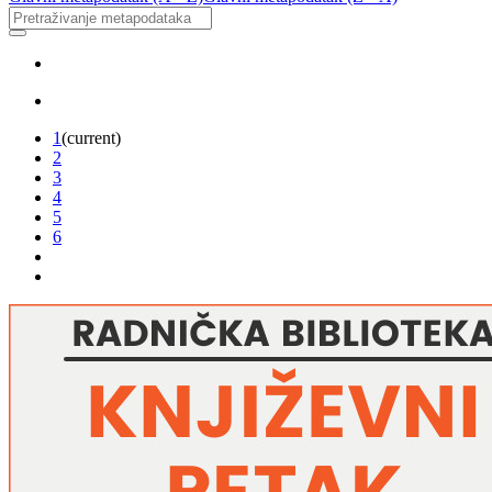
1
(current)
2
3
4
5
6