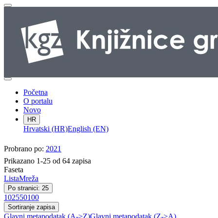
Početna
O portalu
Novo
HR
Hrvatski (HR)
English (EN)
Probrano po:
2021
Prikazano 1-25 od 64 zapisa
Faseta
Lista
Mreža
Po stranici: 25
10
25
50
100
Sortiranje zapisa
Glavni metapodatak (A->Z)
Glavni metapodatak (Z->A)