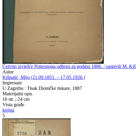
Četvrto izviešće Potresnoga odbora za godinu 1886. / sastavili M. Kišp
Autor
Kišpatić, Mijo (21.09.1851. – 17.05.1926.)
Impresum
U Zagrebu : Tisak Dioničke tiskare, 1887
Materijalni opis
16 str. ; 24 cm
Vrsta građe
knjiga
5