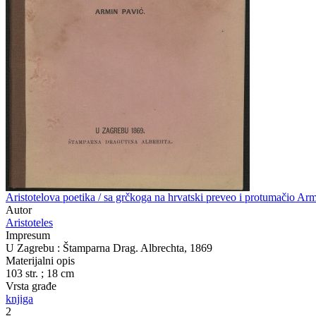
Aristotelova poetika / sa grčkoga na hrvatski preveo i protumačio Ar
Autor
Aristoteles
Impresum
U Zagrebu : Štamparna Drag. Albrechta, 1869
Materijalni opis
103 str. ; 18 cm
Vrsta građe
knjiga
2