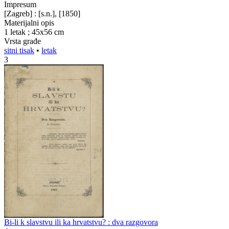
Impresum
[Zagreb] : [s.n.], [1850]
Materijalni opis
1 letak ; 45x56 cm
Vrsta građe
sitni tisak
•
letak
3
Bi-li k slavstvu ili ka hrvatstvu? : dva razgovora