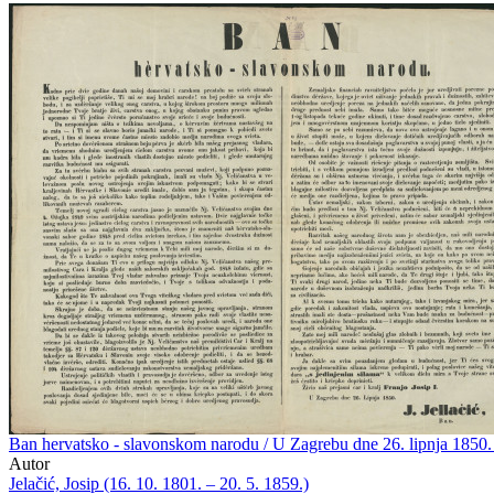
Ban hervatsko - slavonskom narodu / U Zagrebu dne 26. lipnja 1850. J
Autor
Jelačić, Josip (16. 10. 1801. – 20. 5. 1859.)