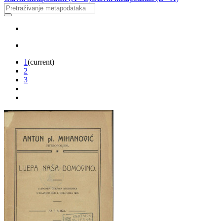
1
(current)
2
3