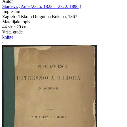
Autor
Starčević, Ante (23. 5. 1823. – 28. 2. 1896.)
Impresum
Zagreb : Tiskom Dragutina Bokaua, 1867
Materijalni opis
44 str. ; 20 cm
Vrsta građe
knjiga
4