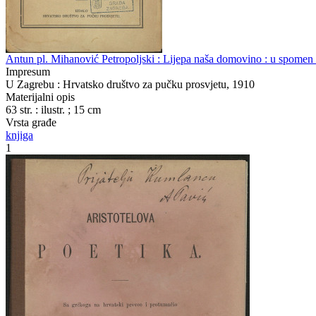
Antun pl. Mihanović Petropoljski : Lijepa naša domovino : u spomen 
Impresum
U Zagrebu : Hrvatsko društvo za pučku prosvjetu, 1910
Materijalni opis
63 str. : ilustr. ; 15 cm
Vrsta građe
knjiga
1