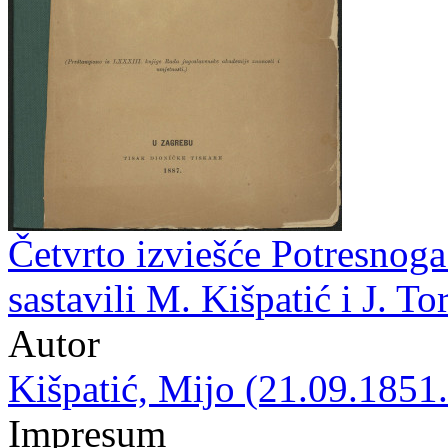
Četvrto izviešće Potresnoga
sastavili M. Kišpatić i J. To
Autor
Kišpatić, Mijo (21.09.1851.
Impresum