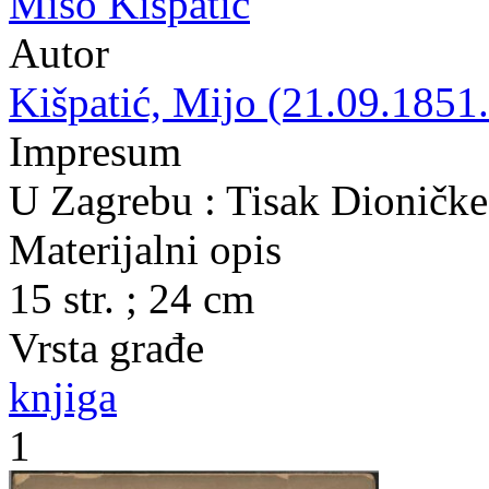
Mišo Kišpatić
Autor
Kišpatić, Mijo (21.09.1851.
Impresum
U Zagrebu : Tisak Dioničke
Materijalni opis
15 str. ; 24 cm
Vrsta građe
knjiga
1