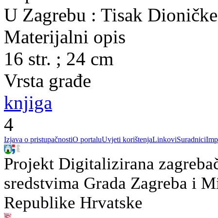
U Zagrebu : Tisak Dioničke
Materijalni opis
16 str. ; 24 cm
Vrsta građe
knjiga
4
Izjava o pristupačnosti
O portalu
Uvjeti korištenja
Linkovi
Suradnici
Imp
Projekt Digitalizirana zagreba
sredstvima Grada Zagreba i Min
Republike Hrvatske