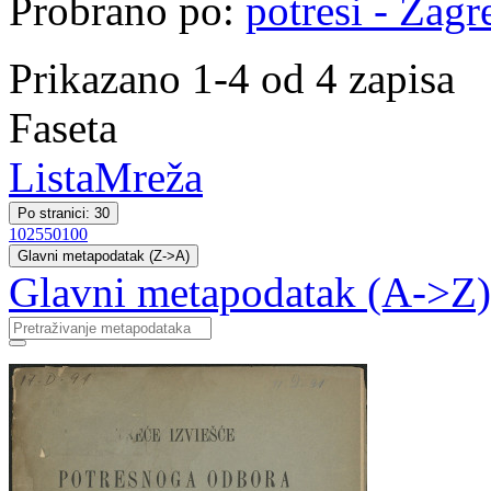
Probrano po:
potresi - Zagr
Prikazano 1-4 od 4 zapisa
Faseta
Lista
Mreža
Po stranici: 30
10
25
50
100
Glavni metapodatak (Z->A)
Glavni metapodatak (A->Z)