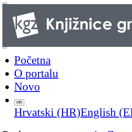
Početna
O portalu
Novo
HR
Hrvatski (HR)
English (E