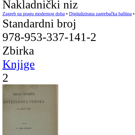
Nakladnički niz
Zagreb na pragu modernog doba
•
Digitalizirana zagrebačka baština
Standardni broj
978-953-337-141-2
Zbirka
Knjige
2