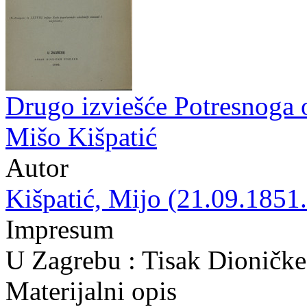
Drugo izviešće Potresnoga 
Mišo Kišpatić
Autor
Kišpatić, Mijo (21.09.1851.
Impresum
U Zagrebu : Tisak Dioničke
Materijalni opis