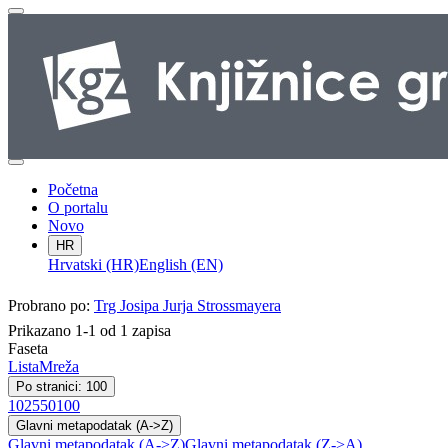
Početna
O portalu
Novo
HR
Hrvatski (HR)
English (EN)
Probrano po:
Trg Josipa Jurja Strossmayera
Prikazano 1-1 od 1 zapisa
Faseta
Lista
Mreža
Po stranici: 100
10
25
50
100
Glavni metapodatak (A->Z)
Glavni metapodatak (A->Z)
Glavni metapodatak (Z->A)