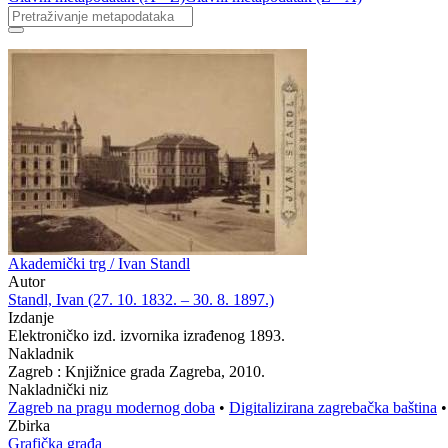
Akademički trg / Ivan Standl
Autor
Standl, Ivan (27. 10. 1832. – 30. 8. 1897.)
Izdanje
Elektroničko izd. izvornika izrađenog 1893.
Nakladnik
Zagreb : Knjižnice grada Zagreba, 2010.
Nakladnički niz
Zagreb na pragu modernog doba
•
Digitalizirana zagrebačka baština
Zbirka
Grafička građa