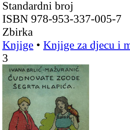
Standardni broj
ISBN 978-953-337-005-7
Zbirka
Knjige
•
Knjige za djecu i 
3