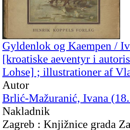
Gyldenlok og Kaempen / Iv
[kroatiske aeventyr i autori
Lohse] ; illustrationer af V
Autor
Brlić-Mažuranić, Ivana (18.
Nakladnik
Zagreb : Knjižnice grada Z