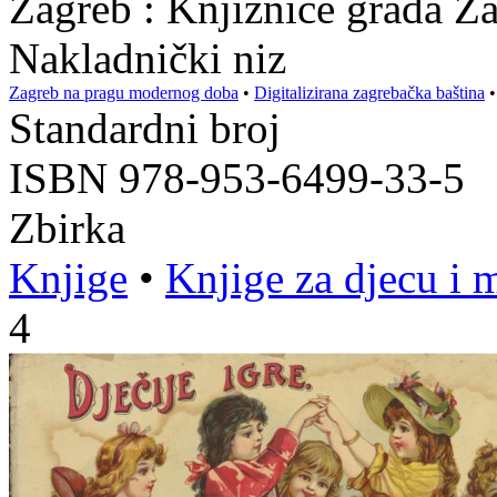
Zagreb : Knjižnice grada Z
Nakladnički niz
Zagreb na pragu modernog doba
•
Digitalizirana zagrebačka baština
Standardni broj
ISBN 978-953-6499-33-5
Zbirka
Knjige
•
Knjige za djecu i 
4