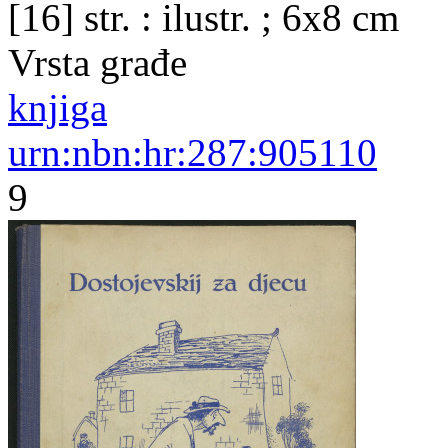
[16] str. : ilustr. ; 6x8 cm
Vrsta građe
knjiga
urn:nbn:hr:287:905110
9