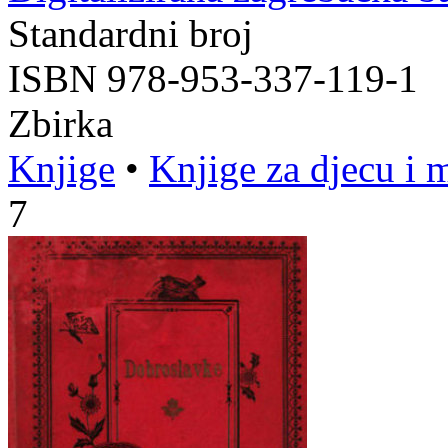
Standardni broj
ISBN 978-953-337-119-1
Zbirka
Knjige
•
Knjige za djecu i 
7