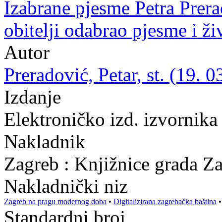
Izabrane pjesme Petra Prer
obitelji odabrao pjesme i ži
Autor
Preradović, Petar, st. (19. 
Izdanje
Elektroničko izd. izvornika
Nakladnik
Zagreb : Knjižnice grada Z
Nakladnički niz
Zagreb na pragu modernog doba
•
Digitalizirana zagrebačka baština
Standardni broj