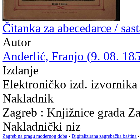
Čitanka za abecedarce / sas
Autor
Anderlić, Franjo (9. 08. 185
Izdanje
Elektroničko izd. izvornika
Nakladnik
Zagreb : Knjižnice grada Z
Nakladnički niz
Zagreb na pragu modernog doba
•
Digitalizirana zagrebačka baština