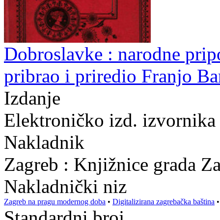
Dobroslavke : narodne pripo
pribrao i priredio Franjo Ba
Izdanje
Elektroničko izd. izvornika
Nakladnik
Zagreb : Knjižnice grada Z
Nakladnički niz
Zagreb na pragu modernog doba
•
Digitalizirana zagrebačka baština
Standardni broj