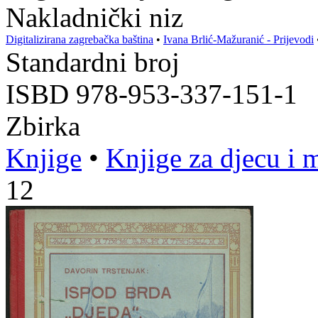
Nakladnički niz
Digitalizirana zagrebačka baština
•
Ivana Brlić-Mažuranić - Prijevodi
Standardni broj
ISBD 978-953-337-151-1
Zbirka
Knjige
•
Knjige za djecu i 
12