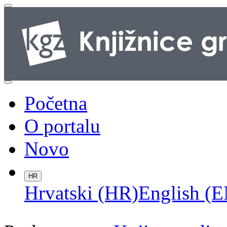
Početna
O portalu
Novo
HR
Hrvatski (HR)
English (E