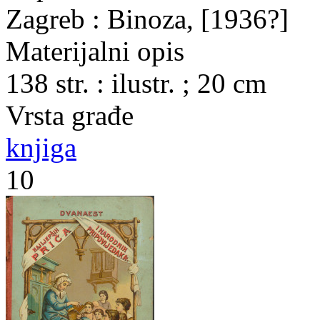
Zagreb : Binoza, [1936?]
Materijalni opis
138 str. : ilustr. ; 20 cm
Vrsta građe
knjiga
10