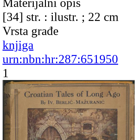
Materijalni opis
[34] str. : ilustr. ; 22 cm
Vrsta građe
knjiga
urn:nbn:hr:287:651950
1