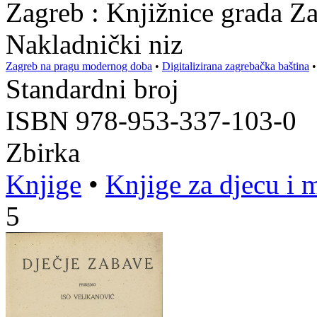
Zagreb : Knjižnice grada Z
Nakladnički niz
Zagreb na pragu modernog doba
•
Digitalizirana zagrebačka baština
Standardni broj
ISBN 978-953-337-103-0
Zbirka
Knjige
•
Knjige za djecu i 
5