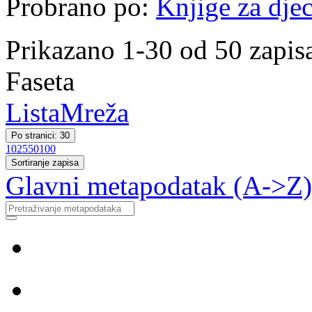
Probrano po:
Knjige za dje
Prikazano 1-30 od 50 zapis
Faseta
Lista
Mreža
Po stranici: 30
10
25
50
100
Sortiranje zapisa
Glavni metapodatak (A->Z)