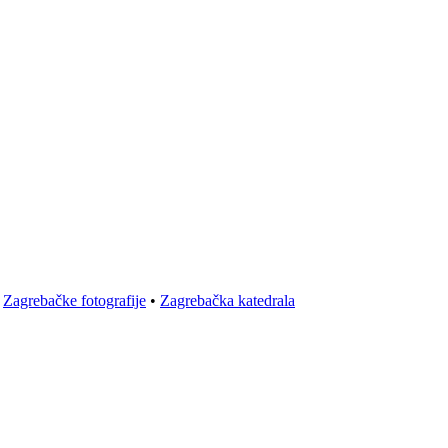
•
Zagrebačke fotografije
•
Zagrebačka katedrala