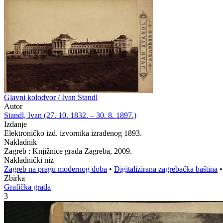
Glavni kolodvor / Ivan Standl
Autor
Standl, Ivan (27. 10. 1832. – 30. 8. 1897.)
Izdanje
Elektroničko izd. izvornika izrađenog 1893.
Nakladnik
Zagreb : Knjižnice grada Zagreba, 2009.
Nakladnički niz
Zagreb na pragu modernog doba
•
Digitalizirana zagrebačka baština
Zbirka
Grafička građa
3