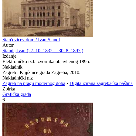
Starčevićev dom / Ivan Standl
Autor
Standl, Ivan (27. 10. 1832. – 30. 8. 1897.)
Izdanje
Elektroničko izd. izvornika objavljenog 1895.
Nakladnik
Zagreb : Knjižnice grada Zagreba, 2010.
Nakladnički niz
Zagreb na pragu modernog doba
•
Digitalizirana zagrebačka baština
Zbirka
Grafička građa
6