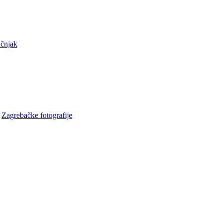
učnjak
•
Zagrebačke fotografije