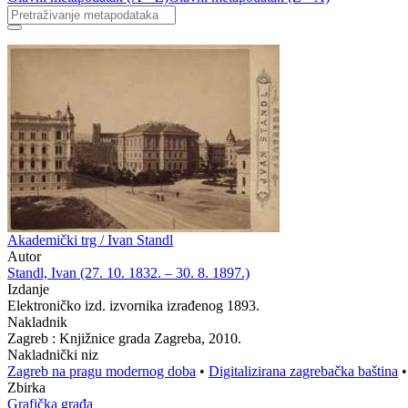
Akademički trg / Ivan Standl
Autor
Standl, Ivan (27. 10. 1832. – 30. 8. 1897.)
Izdanje
Elektroničko izd. izvornika izrađenog 1893.
Nakladnik
Zagreb : Knjižnice grada Zagreba, 2010.
Nakladnički niz
Zagreb na pragu modernog doba
•
Digitalizirana zagrebačka baština
Zbirka
Grafička građa