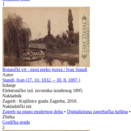
1
Botanički vrt - most preko jezera / Ivan Standl
Autor
Standl, Ivan (27. 10. 1832. – 30. 8. 1897.)
Izdanje
Elektroničko izd. izvornika izrađenog 1895.
Nakladnik
Zagreb : Knjižnice grada Zagreba, 2010.
Nakladnički niz
Zagreb na pragu modernog doba
•
Digitalizirana zagrebačka baština
Zbirka
Grafička građa
2