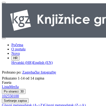
Početna
O portalu
Novo
HR
Hrvatski (HR)
English (EN)
Probrano po:
Zagrebačke fotografije
Prikazano 1-14 od 14 zapisa
Faseta
Lista
Mreža
Po stranici: 30
10
25
50
100
Sortiranje zapisa
Glavni metapodatak (A->Z)
Glavni metapodatak (Z->A)