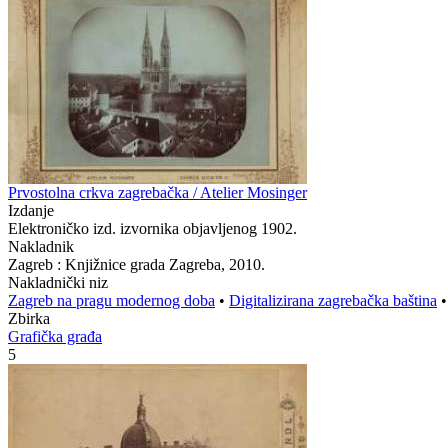
Prvostolna crkva zagrebačka / Atelier Mosinger
Izdanje
Elektroničko izd. izvornika objavljenog 1902.
Nakladnik
Zagreb : Knjižnice grada Zagreba, 2010.
Nakladnički niz
Zagreb na pragu modernog doba
•
Digitalizirana zagrebačka baština
Zbirka
Grafička građa
5