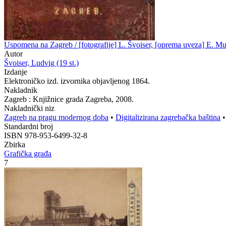
Uspomena na Zagreb / [fotografije] L. Švoiser, [oprema uveza] E. M
Autor
Švoiser, Ludvig (19 st.)
Izdanje
Elektroničko izd. izvornika objavljenog 1864.
Nakladnik
Zagreb : Knjižnice grada Zagreba, 2008.
Nakladnički niz
Zagreb na pragu modernog doba
•
Digitalizirana zagrebačka baština
Standardni broj
ISBN 978-953-6499-32-8
Zbirka
Grafička građa
7