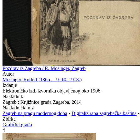
Pozdrav iz Zagreba / R. Mosinger, Zagreb
Autor
Mosinger, Rudolf (1865. – 9. 10. 1918.)
Izdanje
Elektroničko izd. izvornika objavljenog oko 1906.
Nakladnik
Zagreb : Knjižnice grada Zagreba, 2014
Nakladnički niz
Zagreb na pragu modernog doba
•
Digitalizirana zagrebačka baština
Zbirka
Grafička građa
4