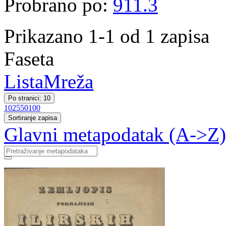
Probrano po:
911.3
Prikazano 1-1 od 1 zapisa
Faseta
Lista
Mreža
Po stranici: 10
10
25
50
100
Sortiranje zapisa
Glavni metapodatak (A->Z)