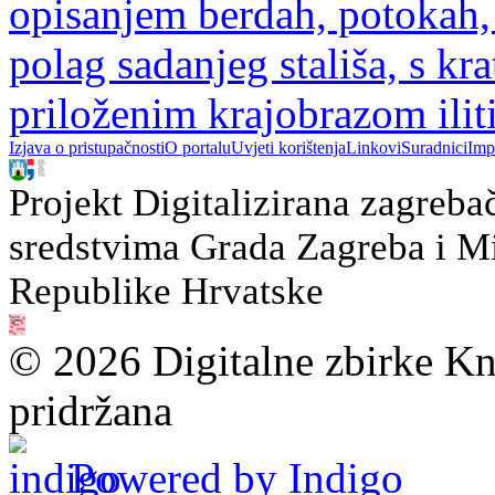
opisanjem berdah, potokah,
polag sadanjeg stališa, s 
priloženim krajobrazom ili
Izjava o pristupačnosti
O portalu
Uvjeti korištenja
Linkovi
Suradnici
Imp
Projekt Digitalizirana zagreba
sredstvima Grada Zagreba i Min
Republike Hrvatske
© 2026 Digitalne zbirke Kn
pridržana
Powered by Indigo