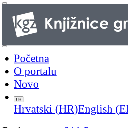
Početna
O portalu
Novo
HR
Hrvatski (HR)
English (E