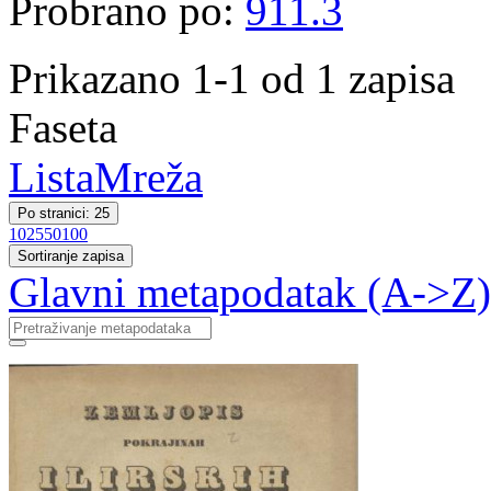
Probrano po:
911.3
Prikazano 1-1 od 1 zapisa
Faseta
Lista
Mreža
Po stranici: 25
10
25
50
100
Sortiranje zapisa
Glavni metapodatak (A->Z)