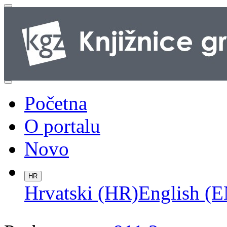
Početna
O portalu
Novo
HR
Hrvatski (HR)
English (E