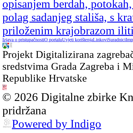
opisanjem berdah, potokah,
polag sadanjeg stališa, s 
priloženim krajobrazom ili
Izjava o pristupačnosti
O portalu
Uvjeti korištenja
Linkovi
Suradnici
Imp
Projekt Digitalizirana zagreba
sredstvima Grada Zagreba i Min
Republike Hrvatske
© 2026 Digitalne zbirke Kn
pridržana
Powered by Indigo