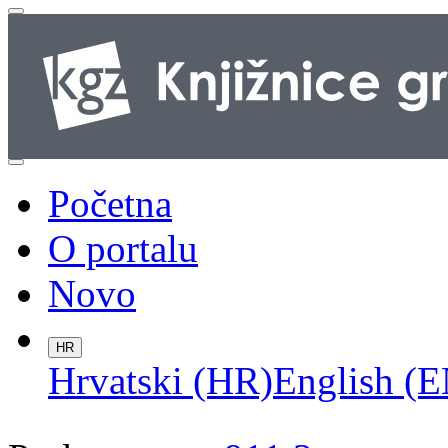
Početna
O portalu
Novo
HR
Hrvatski (HR)
English (E