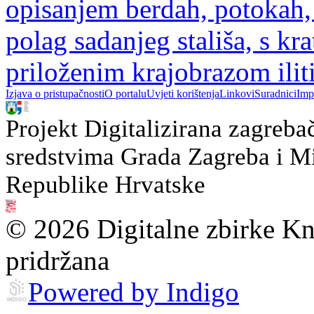
opisanjem berdah, potokah,
polag sadanjeg stališa, s 
priloženim krajobrazom ili
Izjava o pristupačnosti
O portalu
Uvjeti korištenja
Linkovi
Suradnici
Imp
Projekt Digitalizirana zagreba
sredstvima Grada Zagreba i Min
Republike Hrvatske
© 2026 Digitalne zbirke Kn
pridržana
Powered by Indigo