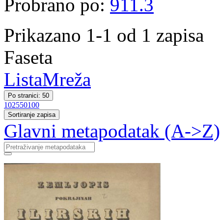
Probrano po:
911.3
Prikazano 1-1 od 1 zapisa
Faseta
Lista
Mreža
Po stranici: 50
10
25
50
100
Sortiranje zapisa
Glavni metapodatak (A->Z)