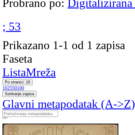
Probrano po:
Digitalizirana
; 53
Prikazano 1-1 od 1 zapisa
Faseta
Lista
Mreža
Po stranici: 10
10
25
50
100
Sortiranje zapisa
Glavni metapodatak (A->Z)