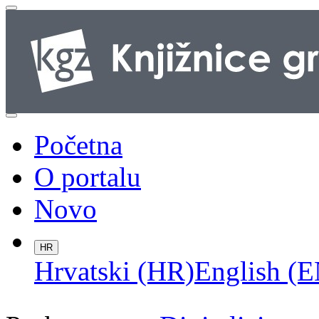
Početna
O portalu
Novo
HR
Hrvatski (HR)
English (E