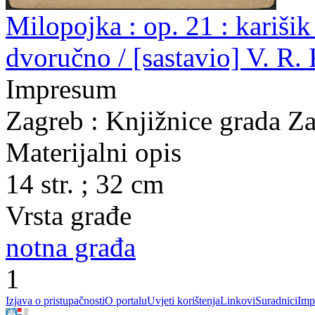
Milopojka : op. 21 : karišik
dvoručno / [sastavio] V. R.
Impresum
Zagreb : Knjižnice grada Z
Materijalni opis
14 str. ; 32 cm
Vrsta građe
notna građa
1
Izjava o pristupačnosti
O portalu
Uvjeti korištenja
Linkovi
Suradnici
Imp