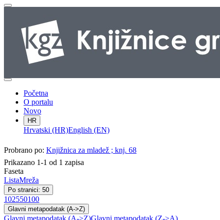
Početna
O portalu
Novo
HR
Hrvatski (HR)
English (EN)
Probrano po:
Knjižnica za mladež ; knj. 68
Prikazano 1-1 od 1 zapisa
Faseta
Lista
Mreža
Po stranici: 50
10
25
50
100
Glavni metapodatak (A->Z)
Glavni metapodatak (A->Z)
Glavni metapodatak (Z->A)