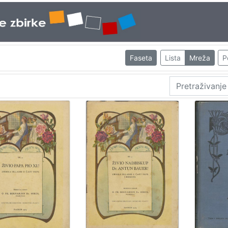
Faseta
Lista
Mreža
P