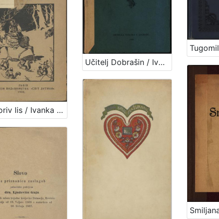
Učitelj Dobrašin / Ivana Trnskoga
Striboriv lis / Ivanka Brlič-Mažuranič