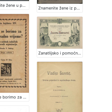
Znamenite žene u povjesti i pričama / sastavila Marija Jambrišak
Znamenite žene iz priče i poviesti / sastavila Marija Jambrišakova
Zanatlijsko i pomoćničko društvo za podporu bolestnika, nemoćnika, udova i siročadi
Zašto se borimo za kraće radno vrijeme? : jedan zadatak radničkih strukovnih organizacija / obradio V. Bukšeg