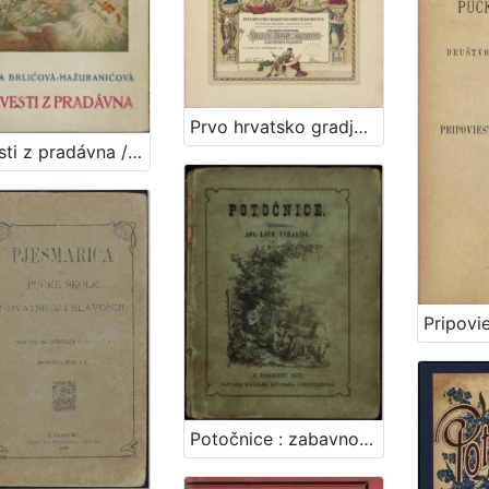
Prvo hrvatsko gradjevno i obrtničko društvo za potporu bolesnih i nemoćnih članova
Povesti z pradávna / Ivana Brlićova-Mažuranićova
Potočnice : zabavno-poučne pjesme i pripovijetke mladeži našoj / napisao Jos. Ljud. Varjačić