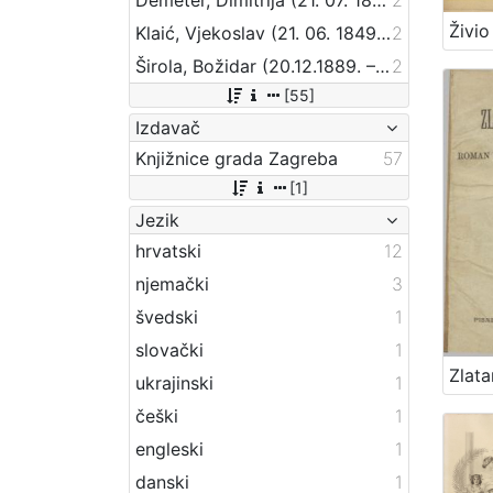
Klaić, Vjekoslav (21. 06. 1849. – 01. 07. 1928.)
2
Širola, Božidar (20.12.1889. – 10.04.1956.)
2
[55]
Izdavač
Knjižnice grada Zagreba
57
[1]
Jezik
hrvatski
12
njemački
3
švedski
1
slovački
1
ukrajinski
1
češki
1
engleski
1
danski
1