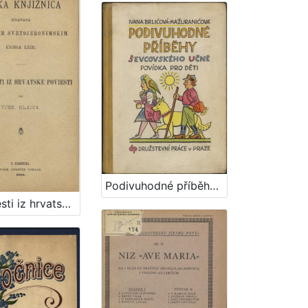
Podivuhodné příběhy ševcovského : učně povídka pro děti / Ivana Brlićova-Mažuranićova
Pripoviesti iz hrvatske poviesti / napisao Vjek. Klaić