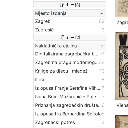
[8]
Mjesto izdanja
Zagreb
69
Zaprešić
2
[2]
Nakladnička cjelina
Digitalizirana zagrebačka baština
71
Zagreb na pragu modernog doba
32
Knjige za djecu i mladež
16
Ilirci
8
Iz opusa Franje Serafina Vilhara-Kalskog
7
Ivana Brlić-Mažuranić - Prijevodi
7
Priznanja zagrebačkih društava
6
Iz opusa fra Bernardina Sokola
5
Zagrebački potres
2