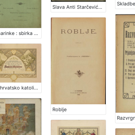
Slava Anti Starčeviću : spomen-listak prigodom odkrića njegovog nadgrobnog spomenika u Šestinah 11.X.1903.
Ružmarinke : sbirka odabranih melodija hrvatskoj i slovenskoj mladeži : za glasovir u lahkoj udesbi / priredio F. S. Vilhar
Prvo hrvatsko katoličko pjevačko društvo Branimir
Roblje