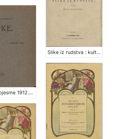
Slike iz rudstva : kulturno-prirodopisne crtice : sa 41 slikom i jednom geografijskom kartom / napisao Mijo Kišpatić
Slike : (pjesme 1912.) / Ivana Brlić Mažuranić