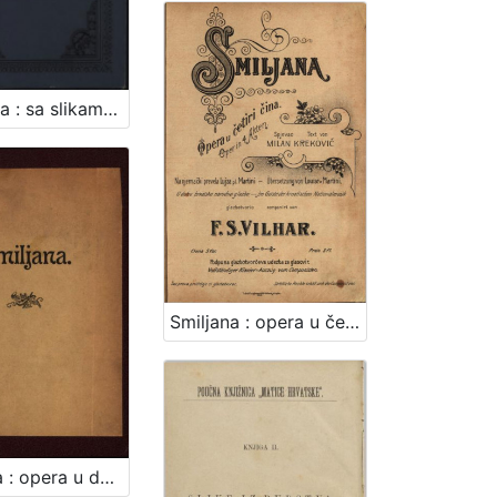
Tugomila : sa slikama / napisala Jagoda Truhelka
Smiljana : opera u četiri čina / u duhu hrvatske narodne glazbe glazbotvorio F. S. Vilhar
Smiljana : opera u dva čina / spjevao Milan Kreković ; (djelomice na osnovi Tomićeva "Pastorka") ; glazbotvorio F. S. Vilhar