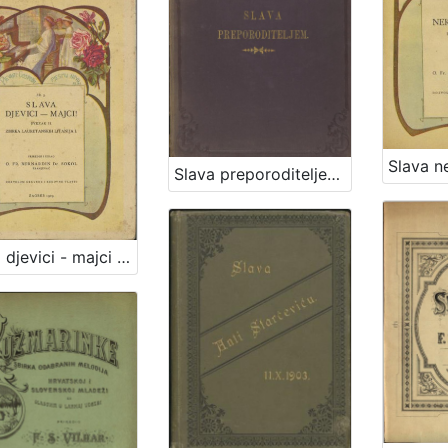
Slava preporoditeljem / nacrt [naslovne stranice] Nikole Mašića
Slava djevici - majci : svezak II. : zbirka Lauretanskih litanija I. / priredio i izdao Bernardin Sokol