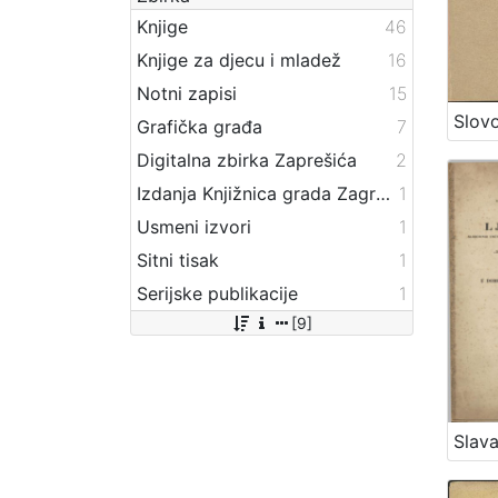
Knjige
46
Knjige za djecu i mladež
16
Notni zapisi
15
Grafička građa
7
Digitalna zbirka Zaprešića
2
Izdanja Knjižnica grada Zagreba - E-knjige
1
Usmeni izvori
1
Sitni tisak
1
Serijske publikacije
1
[9]