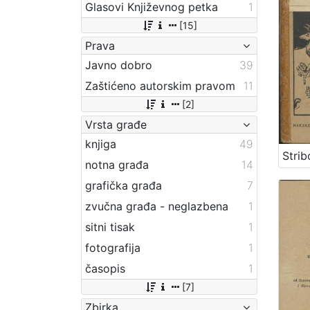
Glasovi Književnog petka
1
[15]
Prava
Javno dobro
39
Zaštićeno autorskim pravom
11
[2]
Vrsta građe
knjiga
49
notna građa
14
grafička građa
7
zvučna građa - neglazbena
1
sitni tisak
1
fotografija
1
časopis
1
[7]
Zbirka