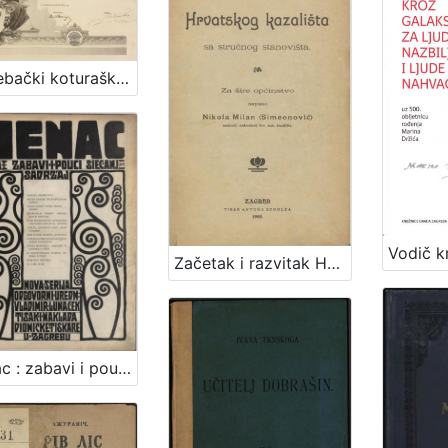
Zagrebački koturaški klub "Orao"
Začetak i razvitak Hrvatskog kazališta sa stručnog stanovišta : za šire općinstvo / napisao Nikola Milan (Simeonović)
Vienac : zabavi i pouci : nova serija / odgovorni urednik Vladimir Lunaček