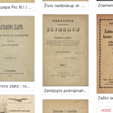
Živio nadbiskup dr. Antun Bauer! : zbirka skladbi u čast pape i biskupa / priredio i izdao Bernardin Sokol
Živio papa Pio XI.! / priredio i izdao Bernardin Sokol
Zlatarovo zlato : roman iz prošlosti zagrebačke / napisao ga August Šenoa
Zemljopis pokrajinah ilirskih iliti Ogledalo zemlje, na kojoj pribiva narod ilirsko-slavjanski sa opisanjem berdah, potokah, gradovah i znatniih mestah polag sadanjeg stališa, s kratkim dogodopisnim dodatkom i priloženim krajobrazom iliti mapom / od Dragutina Seljana