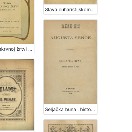
Slava euharistijskom Isusu : svezak I. : Zbirka "Divnoj dakle Tajni" I : (Tantum ergo) / priredio i izdao Bernardin Sokol
Slava nekrvnoj žrtvi : 12 misnih pjesama / priredio Bernardin Sokol
Seljačka buna : historična pripoviest XVI. vieka / napisao August Šenoa