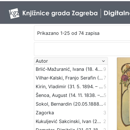
Prikazano 1-25 od 74 zapisa
Autor
Brlić-Mažuranić, Ivana (18. 4. 1874. – 21. 9. 1938.)
9
Vilhar-Kalski, Franjo Serafin (5. 1. 1852. – 4. 3. 1928.)
7
Kirin, Vladimir (31. 5. 1894. – 5. 10. 1963.)
5
Šenoa, August (14. 11. 1838. – 13. 12. 1881.)
5
Sokol, Bernardin (20.05.1888 – 24.09.1944)
4
Zagorka
3
Kukuljević Sakcinski, Ivan (29. 5. 1816. – 1. 8. 1889.)
2
Demeter, Dimitrija (21. 07. 1811. – 24. 06. 1872.)
2