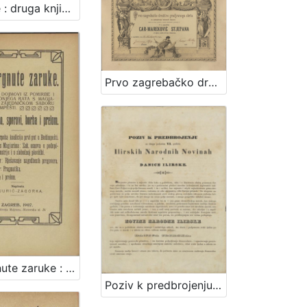
Skladbe : druga knjiga / složio F. S. Vilhar
Prvo zagrebačko družtvo gradjevnog obrta za podupiranje bolestnih članova
Razvrgnute zaruke : slike i dojmovi iz pomirbe i posljednjega rata s Magjarima u zajedničkom saboru u Budimpešti : prijateljstvo, sporovi, borba i prelom / napisala M. Jurić-Zagorka.
Poziv k predbrojenju za drugu polovinu VI. godišta Ilirskih Narodnih Novinah i Danice ilirske / Ljudevit Gaj