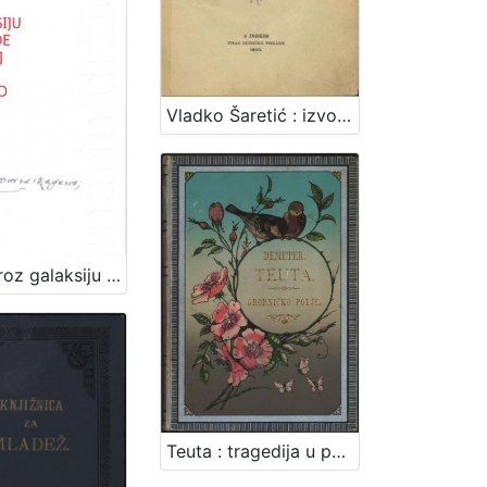
Vladko Šaretić : izvorna pripoviest iz zagrebačkoga života / napisala Zagorka
Vodič kroz galaksiju za ljude nazbilj i ljude nahvao : uz 500. obljetnicu rođnja Marina Držića / priredile Arijana Herceg Mićanović, Željka Mišcin
Teuta : tragedija u pet čina ; Grobničko polje : pjesan / Dimitrija Demeter