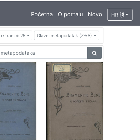
Početna
O portalu
Novo
HR
o stranici: 25
Glavni metapodatak (Z->A)