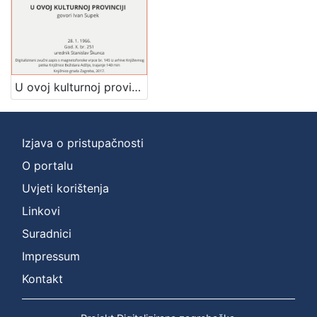
2
]
Prava
Zaštićeno autorskim pravom
5
U ovoj kulturnoj provinciji : Književni petak, 28. 1. 1966., Radnički dom / govori Ivan Supek ; urednik Stanislav Škunca
[
Izjava o pristupačnosti
1
]
O portalu
Vrsta
Uvjeti korištenja
građe
Linkovi
zvučna građa - neglazbena
5
Suradnici
Impressum
Kontakt
[
1
]