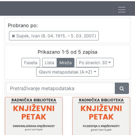
Autor
Probrano po:
Supek, Ivan (8. 04. 1915. – 5. 03. 2007.)
5
Supek, Ivan (8. 04. 1915. – 5. 03. 2007.)
Mudri-Škunca, Vera
3
Škunca, Stanislav
2
Prikazano 1-5 od 5 zapisa
Faseta
Lista
Mreža
Po stranici: 30
Glavni metapodatak (A->Z)
[
3
]
Izdavač
Knjižnice grada Zagreba
5
[