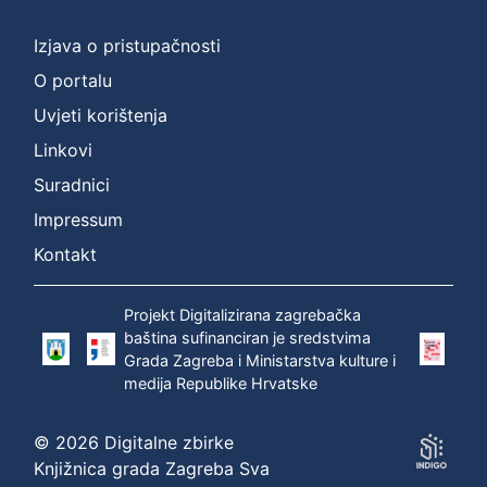
]
Prava
Izjava o pristupačnosti
Zaštićeno autorskim pravom
1
O portalu
Uvjeti korištenja
Linkovi
[
Suradnici
1
]
Impressum
Vrsta
Kontakt
građe
zvučna građa - neglazbena
1
Projekt Digitalizirana zagrebačka
baština sufinanciran je sredstvima
Grada Zagreba i Ministarstva kulture i
medija Republike Hrvatske
[
1
© 2026 Digitalne zbirke
]
Knjižnica grada Zagreba Sva
Zbirka