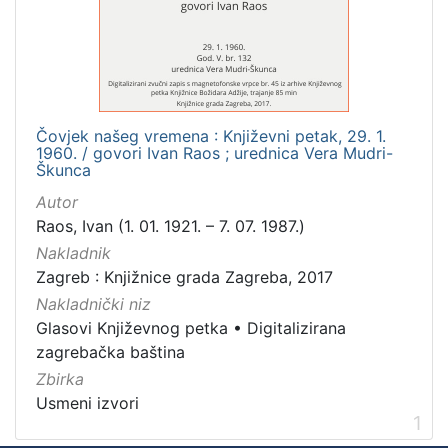
Mjesto
izdanja
Zagreb
1
Čovjek našeg vremena : Književni petak, 29. 1.
1960. / govori Ivan Raos ; urednica Vera Mudri-
[
Škunca
1
Autor
]
Raos, Ivan (1. 01. 1921. – 7. 07. 1987.)
Nakladnička
Nakladnik
cjelina
Zagreb : Knjižnice grada Zagreba, 2017
Digitalizirana zagrebačka baština
1
Nakladnički niz
Glasovi Književnog petka
1
Glasovi Književnog petka
•
Digitalizirana
zagrebačka baština
Zbirka
Usmeni izvori
[
1
2