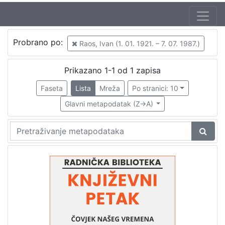
Autor
Probrano po:
Raos, Ivan (1. 01. 1921. – 7. 07. 1987.)
Mudri-Škunca, Vera
1
Raos, Ivan (1. 01. 1921. – 7. 07. 1987.)
1
Prikazano 1-1 od 1 zapisa
Faseta
Lista
Mreža
Po stranici: 10
Glavni metapodatak (Z->A)
[
2
]
Izdavač
Knjižnice grada Zagreba
1
[
1
]