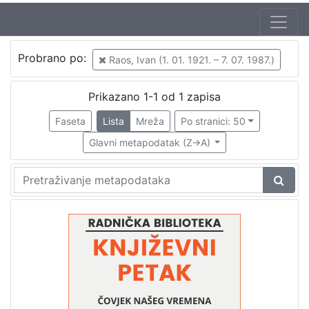
Autor
Probrano po:
Raos, Ivan (1. 01. 1921. – 7. 07. 1987.)
Mudri-Škunca, Vera
1
Raos, Ivan (1. 01. 1921. – 7. 07. 1987.)
1
Prikazano 1-1 od 1 zapisa
Faseta
Lista
Mreža
Po stranici: 50
Glavni metapodatak (Z->A)
[
2
]
Izdavač
Knjižnice grada Zagreba
1
[
1
]