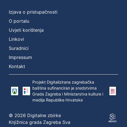
]
Prava
Izjava o pristupačnosti
Zaštićeno autorskim pravom
1
O portalu
Uvjeti korištenja
Linkovi
[
Suradnici
1
]
Impressum
Vrsta
Kontakt
građe
zvučna građa - neglazbena
1
Projekt Digitalizirana zagrebačka
baština sufinanciran je sredstvima
Grada Zagreba i Ministarstva kulture i
medija Republike Hrvatske
[
1
© 2026 Digitalne zbirke
]
Knjižnica grada Zagreba Sva
Zbirka