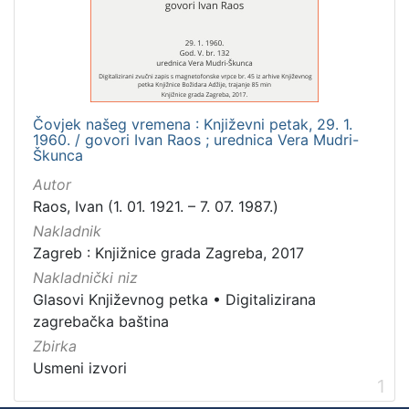
Mjesto
izdanja
Zagreb
1
Čovjek našeg vremena : Književni petak, 29. 1.
1960. / govori Ivan Raos ; urednica Vera Mudri-
[
Škunca
1
Autor
]
Raos, Ivan (1. 01. 1921. – 7. 07. 1987.)
Nakladnička
Nakladnik
cjelina
Zagreb : Knjižnice grada Zagreba, 2017
Digitalizirana zagrebačka baština
1
Nakladnički niz
Glasovi Književnog petka
1
Glasovi Književnog petka
•
Digitalizirana
zagrebačka baština
Zbirka
Usmeni izvori
[
1
2