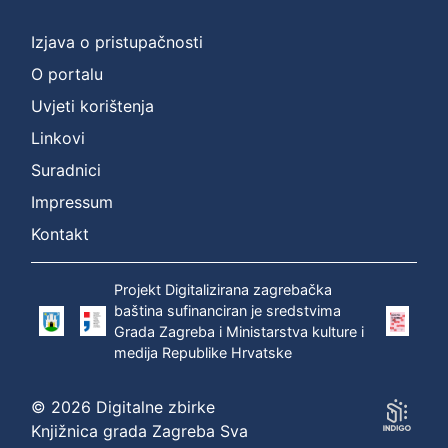
]
Prava
Izjava o pristupačnosti
Zaštićeno autorskim pravom
1
O portalu
Uvjeti korištenja
Linkovi
[
Suradnici
1
]
Impressum
Vrsta
Kontakt
građe
zvučna građa - neglazbena
1
Projekt Digitalizirana zagrebačka
baština sufinanciran je sredstvima
Grada Zagreba i Ministarstva kulture i
medija Republike Hrvatske
[
1
© 2026 Digitalne zbirke
]
Knjižnica grada Zagreba Sva
Zbirka