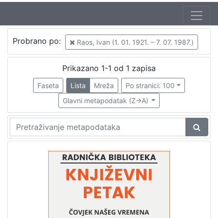
Autor
Probrano po:
Raos, Ivan (1. 01. 1921. – 7. 07. 1987.)
Mudri-Škunca, Vera
1
Raos, Ivan (1. 01. 1921. – 7. 07. 1987.)
1
Prikazano 1-1 od 1 zapisa
Faseta
Lista
Mreža
Po stranici: 100
Glavni metapodatak (Z->A)
[
2
]
Izdavač
Knjižnice grada Zagreba
1
[
1
]