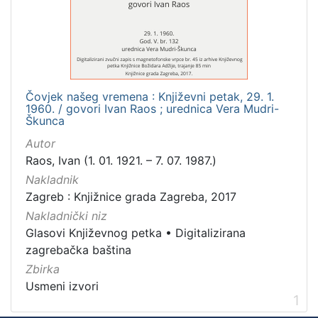
Mjesto
izdanja
Zagreb
1
Čovjek našeg vremena : Književni petak, 29. 1.
1960. / govori Ivan Raos ; urednica Vera Mudri-
[
Škunca
1
Autor
]
Raos, Ivan (1. 01. 1921. – 7. 07. 1987.)
Nakladnička
Nakladnik
cjelina
Zagreb : Knjižnice grada Zagreba, 2017
Digitalizirana zagrebačka baština
1
Nakladnički niz
Glasovi Književnog petka
1
Glasovi Književnog petka
•
Digitalizirana
zagrebačka baština
Zbirka
Usmeni izvori
[
1
2