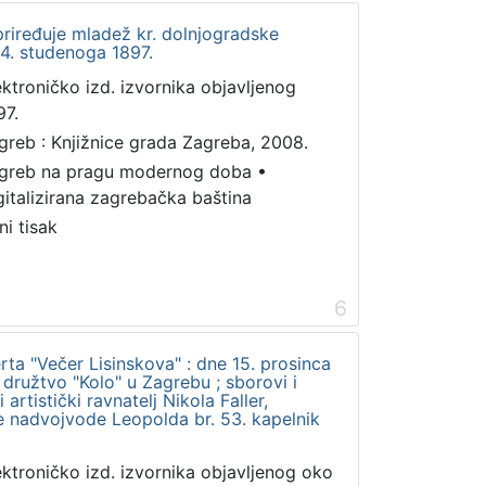
riređuje mladež kr. dolnjogradske
4. studenoga 1897.
ektroničko izd. izvornika objavljenog
97.
greb : Knjižnice grada Zagreba, 2008.
greb na pragu modernog doba
•
gitalizirana zagrebačka baština
ni tisak
6
a "Večer Lisinskova" : dne 15. prosinca
družtvo "Kolo" u Zagrebu ; sborovi i
rtistički ravnatelj Nikola Faller,
je nadvojvode Leopolda br. 53. kapelnik
ektroničko izd. izvornika objavljenog oko