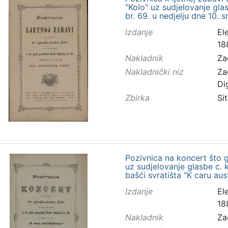
"Kolo" uz sudjelovanje glas
br. 69. u nedjelju dne 10. 
Izdanje
El
18
Nakladnik
Za
Nakladnički niz
Za
Di
Zbirka
Sit
Pozivnica na koncert što g
uz sudjelovanje glasbe c. k
bašći svratišta "K caru au
Izdanje
El
18
Nakladnik
Za