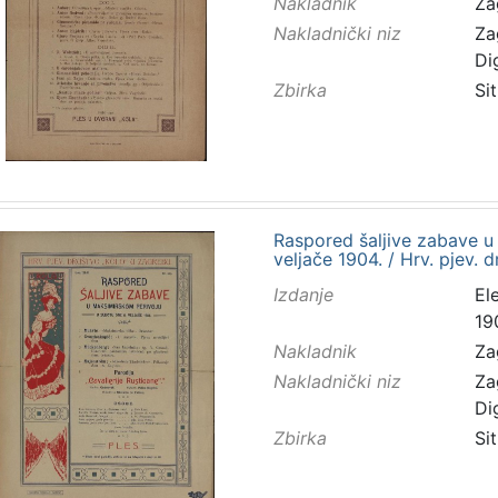
Nakladnik
Za
Nakladnički niz
Za
Di
Zbirka
Sit
Raspored šaljive zabave u
veljače 1904. / Hrv. pjev. 
Izdanje
El
19
Nakladnik
Za
Nakladnički niz
Za
Di
Zbirka
Sit