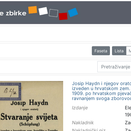
Faseta
Lista
M
Josip Haydn i njegov orato
izveden u hrvatskom zem. k
1909. po hrvatskom pjeva
ravnanjem svoga zborovod
Izdanje
El
19
Nakladnik
Za
Nakladnički niz
Za