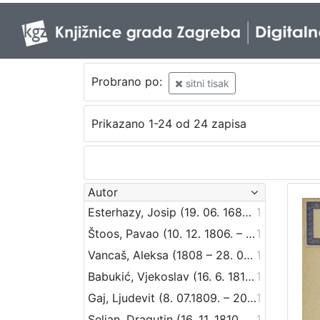
Probrano po:
sitni tisak
Prikazano 1-24 od 24 zapisa
Autor
Esterhazy, Josip (19. 06. 1682. – 10. 05. 1748.)
1
Štoos, Pavao (10. 12. 1806. – 30. 3. 1862.)
1
Vancaš, Aleksa (1808 – 28. 04. 1884)
1
Babukić, Vjekoslav (16. 6. 1812. – 20. 12. 1875.)
1
Gaj, Ljudevit (8. 07.1809. – 20. 04.1872.)
1
Seljan, Dragutin (16. 11. 1810. – 14. 6. 1848.)
1