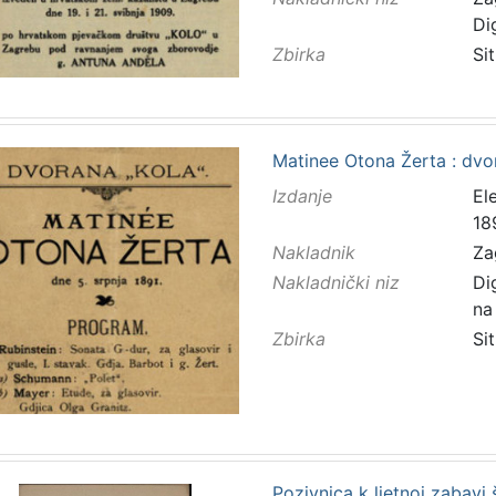
Di
Zbirka
Sit
Matinee Otona Žerta : dvor
Izdanje
El
18
Nakladnik
Za
Nakladnički niz
Di
na
Zbirka
Sit
Pozivnica k ljetnoj zabavi 