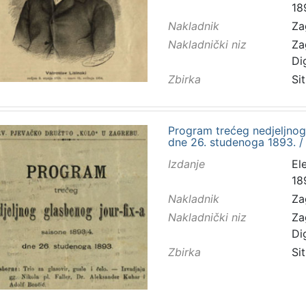
18
Nakladnik
Za
Nakladnički niz
Za
Di
Zbirka
Sit
Program trećeg nedjeljnog 
dne 26. studenoga 1893. /
Izdanje
El
18
Nakladnik
Za
Nakladnički niz
Za
Di
Zbirka
Sit