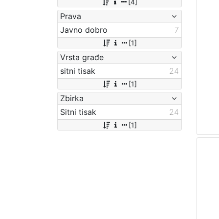
[4]
Prava
Javno dobro
7
[1]
Vrsta građe
sitni tisak
24
[1]
Zbirka
Sitni tisak
24
[1]