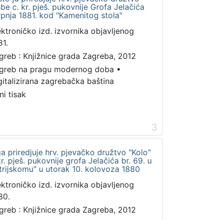
be c. kr. pješ. pukovnije Grofa Jelačića
srpnja 1881. kod "Kamenitog stola"
ektroničko izd. izvornika objavljenog
81.
greb : Knjižnice grada Zagreba, 2012
greb na pragu modernog doba
•
gitalizirana zagrebačka baština
ni tisak
3
a priredjuje hrv. pjevačko družtvo "Kolo"
r. pješ. pukovnije grofa Jelačića br. 69. u
strijskomu" u utorak 10. kolovoza 1880
ektroničko izd. izvornika objavljenog
80.
greb : Knjižnice grada Zagreba, 2012