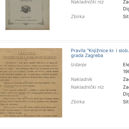
Nakladnički niz
Za
Di
Zbirka
Sit
Pravila "Knjižnice kr. i slo
grada Zagreba
Izdanje
El
19
Nakladnik
Za
Nakladnički niz
Za
Di
Zbirka
Sit