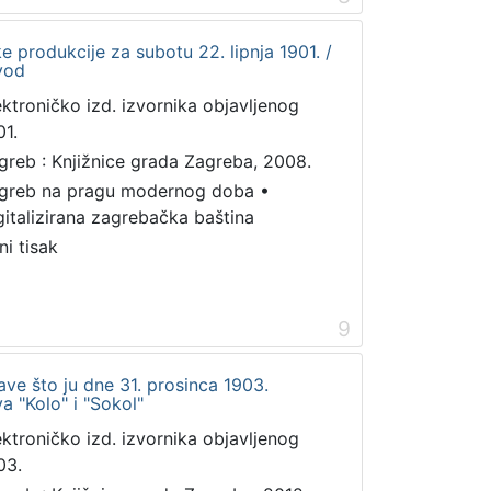
 produkcije za subotu 22. lipnja 1901. /
vod
ektroničko izd. izvornika objavljenog
01.
greb : Knjižnice grada Zagreba, 2008.
greb na pragu modernog doba
•
gitalizirana zagrebačka baština
ni tisak
9
ve što ju dne 31. prosinca 1903.
va "Kolo" i "Sokol"
ektroničko izd. izvornika objavljenog
03.