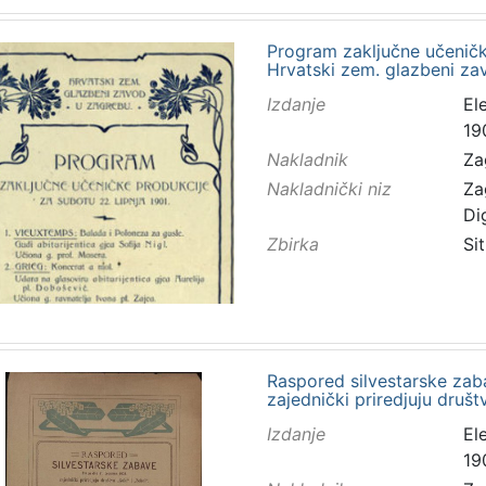
Program zaključne učeničke
Hrvatski zem. glazbeni za
Izdanje
El
19
Nakladnik
Za
Nakladnički niz
Za
Di
Zbirka
Sit
Raspored silvestarske zaba
zajednički priredjuju društ
Izdanje
El
19