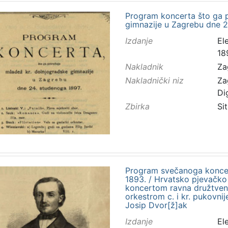
Program koncerta što ga p
gimnazije u Zagrebu dne 2
Izdanje
El
18
Nakladnik
Za
Nakladnički niz
Za
Di
Zbirka
Sit
Program svečanoga koncert
1893. / Hrvatsko pjevačko 
koncertom ravna družtveni a
orkestrom c. i kr. pukovni
Josip Dvor[ž]ak
Izdanje
El