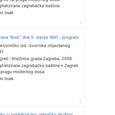
gitalizirana zagrebačka baština
ni tisak
1
ana "Kola", dne 5. srpnja 1891. : program
ektroničko izd. izvornika objavljenog
91
greb : Knjižnice grada Zagreba, 2008
gitalizirana zagrebačka baština
•
Zagreb
 pragu modernog doba
ni tisak
2
što ju priredjuje hrv. pjevačko družtvo