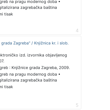
greb na pragu modernog doba
•
gitalizirana zagrebačka baština
ni tisak
4
b. grada Zagreba" / Knjižnica kr. i slob.
ektroničko izd. izvornika objavljenog
07.
greb : Knjižnice grada Zagreba, 2009.
greb na pragu modernog doba
•
gitalizirana zagrebačka baština
ni tisak
5