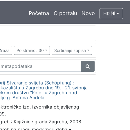
Početna
O portalu
Novo
HR
reža
Po stranici: 30
Sortiranje zapisa
rij Stvaranje svijeta (Schöpfung) :
azalištu u Zagrebu dne 19. i 21. svibnja
čkom društvu "Kolo" u Zagrebu pod
je g. Antuna Andela
ektroničko izd. izvornika objavljenog
09.
greb : Knjižnice grada Zagreba, 2008
greb na pragu modernog doba
•