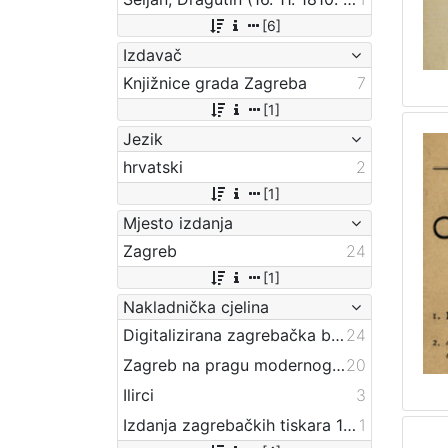
[6]
Izdavač
Knjižnice grada Zagreba
7
[1]
Jezik
hrvatski
2
[1]
Mjesto izdanja
Zagreb
24
[1]
Nakladnička cjelina
Digitalizirana zagrebačka baština
24
Zagreb na pragu modernog doba
20
Ilirci
3
Izdanja zagrebačkih tiskara 17. i 18. stoljeća
1