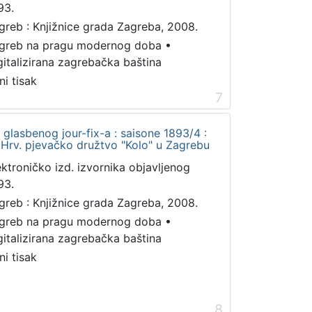
93.
greb : Knjižnice grada Zagreba, 2008.
greb na pragu modernog doba
•
gitalizirana zagrebačka baština
ni tisak
7
glasbenog jour-fix-a : saisone 1893/4 :
 Hrv. pjevačko družtvo "Kolo" u Zagrebu
ektroničko izd. izvornika objavljenog
93.
greb : Knjižnice grada Zagreba, 2008.
greb na pragu modernog doba
•
gitalizirana zagrebačka baština
ni tisak
8