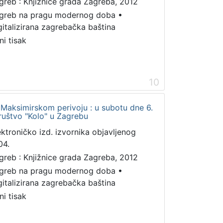
greb : Knjižnice grada Zagreba, 2012
greb na pragu modernog doba
•
gitalizirana zagrebačka baština
ni tisak
10
 Maksimirskom perivoju : u subotu dne 6.
društvo "Kolo" u Zagrebu
ektroničko izd. izvornika objavljenog
04.
greb : Knjižnice grada Zagreba, 2012
greb na pragu modernog doba
•
gitalizirana zagrebačka baština
ni tisak