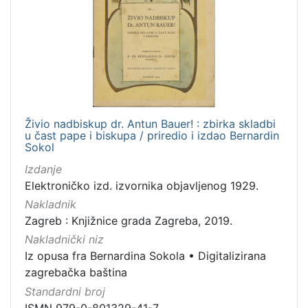
]
Prava
Javno dobro
172
Zaštićeno autorskim pravom
159
Živio nadbiskup dr. Antun Bauer! : zbirka skladbi
u čast pape i biskupa / priredio i izdao Bernardin
[
Sokol
2
]
Izdanje
Vrsta
Elektroničko izd. izvornika objavljenog 1929.
građe
Nakladnik
Zagreb : Knjižnice grada Zagreba, 2019.
zvučna građa - neglazbena
153
Nakladnički niz
knjiga
152
Iz opusa fra Bernardina Sokola
•
Digitalizirana
grafička građa
92
zagrebačka baština
razglednica
48
Standardni broj
notna građa
30
ISMN 979-0-801329-41-7