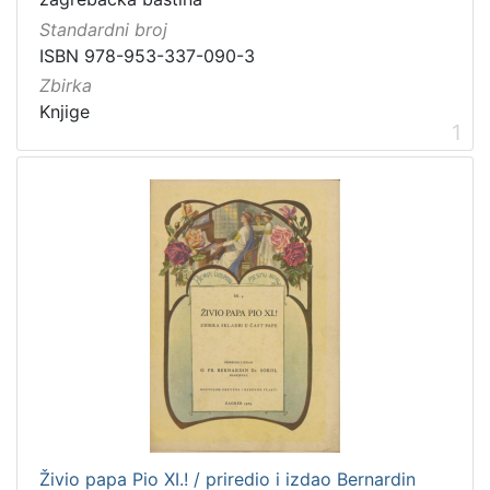
talijanski
1
Standardni broj
švedski
1
ISBN 978-953-337-090-3
Zbirka
Knjige
1
[
5
]
Mjesto
izdanja
Zagreb
496
Zaprešić
15
[
2
]
Živio papa Pio XI.! / priredio i izdao Bernardin
Nakladnička