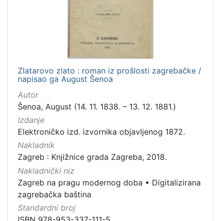
Zlatarovo zlato : roman iz prošlosti zagrebačke /
napisao ga August Šenoa
Autor
Šenoa, August (14. 11. 1838. – 13. 12. 1881.)
Izdanje
Elektroničko izd. izvornika objavljenog 1872.
Nakladnik
Zagreb : Knjižnice grada Zagreba, 2018.
Nakladnički niz
Zagreb na pragu modernog doba
•
Digitalizirana
zagrebačka baština
Standardni broj
ISBN 978-953-337-111-5