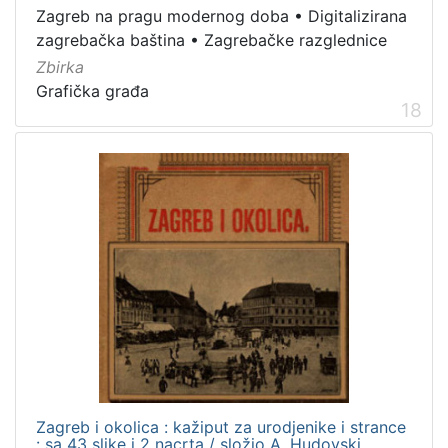
Zagreb na pragu modernog doba
•
Digitalizirana
zagrebačka baština
•
Zagrebačke razglednice
Zbirka
Grafička građa
18
Zagreb i okolica : kažiput za urodjenike i strance
: sa 43 slike i 2 nacrta / složio A. Hudovski