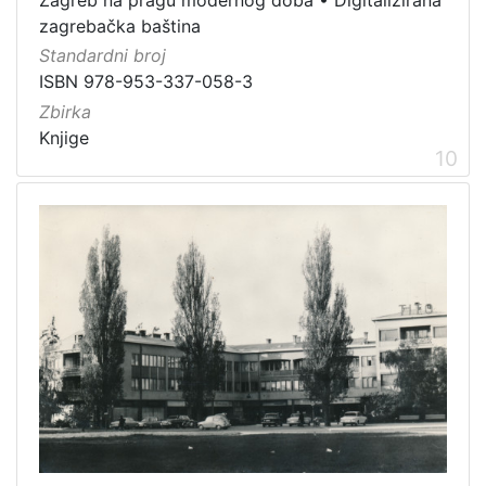
Zagreb na pragu modernog doba
•
Digitalizirana
zagrebačka baština
Standardni broj
ISBN 978-953-337-058-3
Zbirka
Knjige
10