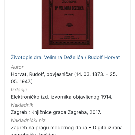
[
2
7
4
]
Izdavač
Knjižnice grada Zagreba
358
Gradska knjižnica Ante Kovačića
6
Životopis dra. Velimira Deželića / Rudolf Horvat
Autor
Horvat, Rudolf, povjesničar (14. 03. 1873. – 25.
[
05. 1947.)
2
Izdanje
]
Elektroničko izd. izvornika objavljenog 1914.
Jezik
Nakladnik
njemački
39
Zagreb : Knjižnice grada Zagreba, 2017.
francuski
18
Nakladnički niz
Zagreb na pragu modernog doba
•
Digitalizirana
mađarski
7
zagrebačka baština