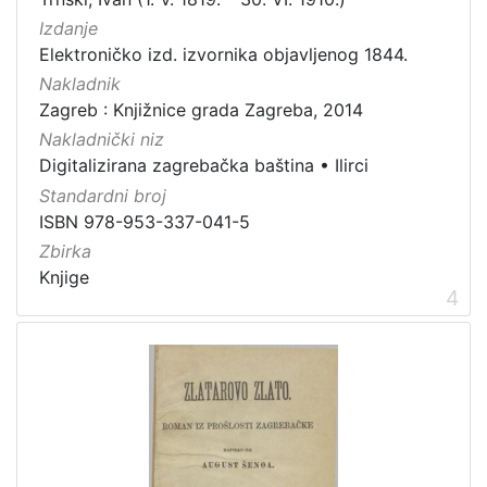
Sitni tisak
23
Izdanje
Elektroničko izd. izvornika objavljenog 1844.
Knjige za djecu i mladež
21
Nakladnik
Serijske publikacije
21
Zagreb : Knjižnice grada Zagreba, 2014
Digitalna zbirka Zaprešića
15
Nakladnički niz
Zvučni zapisi
3
Digitalizirana zagrebačka baština
•
Ilirci
Kartografska građa
2
Standardni broj
ISBN 978-953-337-041-5
Zbirka
Knjige
[
4
1
3
]