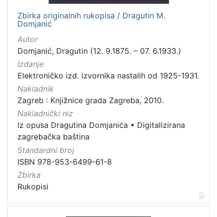
Zbirka originalnih rukopisa / Dragutin M.
Domjanić
Autor
Domjanić, Dragutin (12. 9.1875. – 07. 6.1933.)
Izdanje
Elektroničko izd. izvornika nastalih od 1925-1931.
Nakladnik
Zagreb : Knjižnice grada Zagreba, 2010.
Nakladnički niz
Iz opusa Dragutina Domjanića
•
Digitalizirana
zagrebačka baština
Standardni broj
ISBN 978-953-6499-61-8
Zbirka
Rukopisi
9