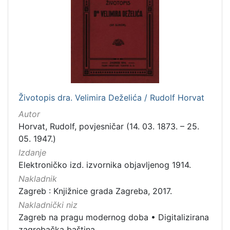
[
2
7
4
]
Izdavač
Knjižnice grada Zagreba
358
Gradska knjižnica Ante Kovačića
6
Životopis dra. Velimira Deželića / Rudolf Horvat
Autor
Horvat, Rudolf, povjesničar (14. 03. 1873. – 25.
[
05. 1947.)
2
Izdanje
]
Elektroničko izd. izvornika objavljenog 1914.
Jezik
Nakladnik
njemački
39
Zagreb : Knjižnice grada Zagreba, 2017.
francuski
18
Nakladnički niz
Zagreb na pragu modernog doba
•
Digitalizirana
mađarski
7
zagrebačka baština