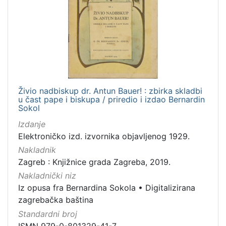
]
Prava
Javno dobro
172
Zaštićeno autorskim pravom
159
Živio nadbiskup dr. Antun Bauer! : zbirka skladbi
u čast pape i biskupa / priredio i izdao Bernardin
[
Sokol
2
]
Izdanje
Vrsta
Elektroničko izd. izvornika objavljenog 1929.
građe
Nakladnik
Zagreb : Knjižnice grada Zagreba, 2019.
zvučna građa - neglazbena
153
Nakladnički niz
knjiga
152
Iz opusa fra Bernardina Sokola
•
Digitalizirana
grafička građa
92
zagrebačka baština
razglednica
48
Standardni broj
notna građa
30
ISMN 979-0-801329-41-7