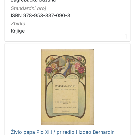
talijanski
1
Standardni broj
švedski
1
ISBN 978-953-337-090-3
Zbirka
Knjige
1
[
5
]
Mjesto
izdanja
Zagreb
496
Zaprešić
15
[
2
]
Živio papa Pio XI.! / priredio i izdao Bernardin
Nakladnička