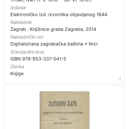
Sitni tisak
23
Izdanje
Elektroničko izd. izvornika objavljenog 1844.
Knjige za djecu i mladež
21
Nakladnik
Serijske publikacije
21
Zagreb : Knjižnice grada Zagreba, 2014
Digitalna zbirka Zaprešića
15
Nakladnički niz
Zvučni zapisi
3
Digitalizirana zagrebačka baština
•
Ilirci
Kartografska građa
2
Standardni broj
ISBN 978-953-337-041-5
Zbirka
Knjige
[
4
1
3
]