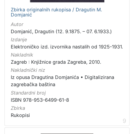
Zbirka originalnih rukopisa / Dragutin M.
Domjanić
Autor
Domjanić, Dragutin (12. 9.1875. – 07. 6.1933.)
Izdanje
Elektroničko izd. izvornika nastalih od 1925-1931.
Nakladnik
Zagreb : Knjižnice grada Zagreba, 2010.
Nakladnički niz
Iz opusa Dragutina Domjanića
•
Digitalizirana
zagrebačka baština
Standardni broj
ISBN 978-953-6499-61-8
Zbirka
Rukopisi
9