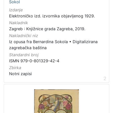
Sokol
cjelina
Izdanje
Digitalizirana zagrebačka baština
497
Elektroničko izd. izvornika objavljenog 1929.
Zagreb na pragu modernog doba
264
Nakladnik
Glasovi Književnog petka
153
Zagreb : Knjižnice grada Zagreba, 2019.
Zagrebačke razglednice
45
Nakladnički niz
Iz opusa fra Bernardina Sokola
•
Digitalizirana
Portretne fotografije
34
zagrebačka baština
Ilirci
29
Standardni broj
Knjige za djecu i mladež
21
ISMN 979-0-801329-42-4
Priznanja zagrebačkih društava
16
Zbirka
Izdanja zagrebačkih tiskara 17. i 18. stoljeća
11
Notni zapisi
2
Zaprešićki autori online
11
[
2
4