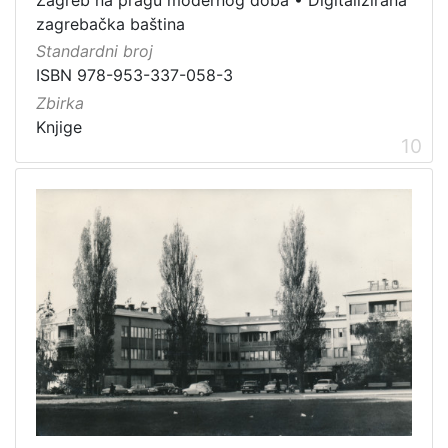
Zagreb na pragu modernog doba
•
Digitalizirana
zagrebačka baština
Standardni broj
ISBN 978-953-337-058-3
Zbirka
Knjige
10