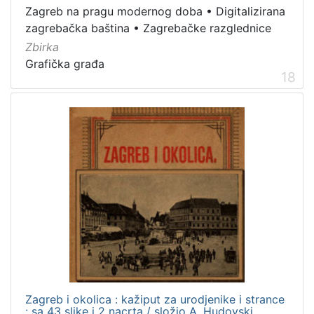
Zagreb na pragu modernog doba
•
Digitalizirana
zagrebačka baština
•
Zagrebačke razglednice
Zbirka
Grafička građa
18
Zagreb i okolica : kažiput za urodjenike i strance
: sa 43 slike i 2 nacrta / složio A. Hudovski