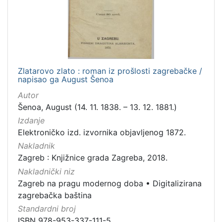
Zlatarovo zlato : roman iz prošlosti zagrebačke /
napisao ga August Šenoa
Autor
Šenoa, August (14. 11. 1838. – 13. 12. 1881.)
Izdanje
Elektroničko izd. izvornika objavljenog 1872.
Nakladnik
Zagreb : Knjižnice grada Zagreba, 2018.
Nakladnički niz
Zagreb na pragu modernog doba
•
Digitalizirana
zagrebačka baština
Standardni broj
ISBN 978-953-337-111-5