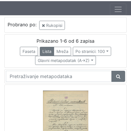
Autor
Probrano po:
Rukopisi
Domjanić, Dragutin (12. 9.1875. – 07. 6.1933.)
1
Prikazano 1-6 od 6 zapisa
Faseta
Lista
Mreža
Po stranici: 100
[
1
Glavni metapodatak (A->Z)
]
Jezik
hrvatski
3
[
1
]
Mjesto