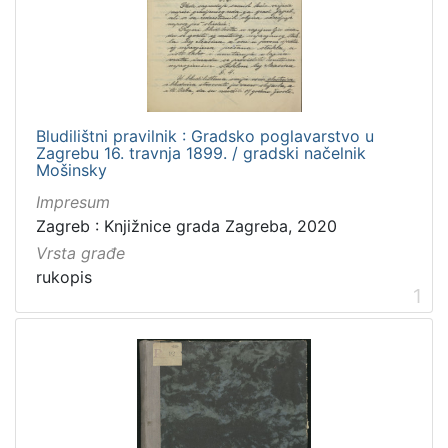
izdanja
Zagreb
1
Bludilištni pravilnik : Gradsko poglavarstvo u
[
Zagrebu 16. travnja 1899. / gradski načelnik
1
Mošinsky
]
Impresum
Nakladnička
Zagreb : Knjižnice grada Zagreba, 2020
cjelina
Vrsta građe
Zagreb na pragu modernog doba
3
rukopis
Digitalizirana zagrebačka baština
2
1
Propisi Gradskog poglavarstva
2
Iz opusa Dragutina Domjanića
1
Zdravstvo
1