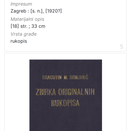
Impresum
Zagreb : [s. n.], [1920?]
Materijalni opis
[18] str. ; 33 cm
Vrsta građe
rukopis
5