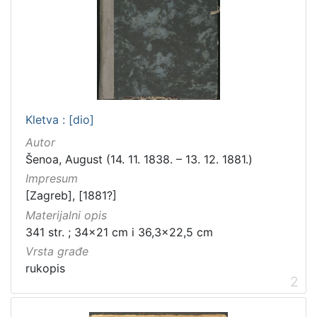
[
5
]
Vrsta
građe
rukopis
1
Kletva : [dio]
Autor
Šenoa, August (14. 11. 1838. – 13. 12. 1881.)
[
Impresum
1
[Zagreb], [1881?]
]
Materijalni opis
Zbirka
341 str. ; 34x21 cm i 36,3x22,5 cm
Rukopisi
4
Vrsta građe
rukopis
2
[
1