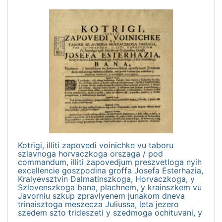
Kotrigi, illiti zapovedi voinichke vu taboru
szlavnoga horvaczkoga orszaga / pod
commandum, illiti zapovedjum preszvetloga nyih
excellencie goszpodina groffa Josefa Esterhazia,
Kralyevsztvin Dalmatinszkoga, Horvaczkoga, y
Szlovenszkoga bana, plachnem, y krainszkem vu
Javorniu szkup zpravlyenem junakom dneva
trinaisztoga meszecza Juliussa, leta jezero
szedem szto trideszeti y szedmoga ochituvani, y