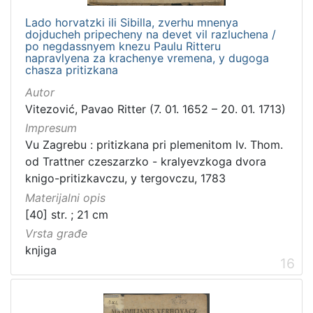
Lado horvatzki ili Sibilla, zverhu mnenya
dojducheh pripecheny na devet vil razluchena /
po negdassnyem knezu Paulu Ritteru
napravlyena za krachenye vremena, y dugoga
chasza pritizkana
Autor
Vitezović, Pavao Ritter (7. 01. 1652 – 20. 01. 1713)
Impresum
Vu Zagrebu : pritizkana pri plemenitom Iv. Thom.
od Trattner czeszarzko - kralyevzkoga dvora
knigo-pritizkavczu, y tergovczu, 1783
Materijalni opis
[40] str. ; 21 cm
Vrsta građe
knjiga
16