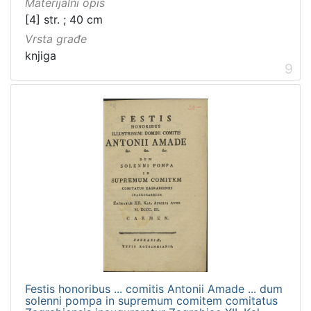
Materijalni opis
[4] str. ; 40 cm
Vrsta građe
knjiga
9
Festis honoribus ... comitis Antonii Amade ... dum
solenni pompa in supremum comitem comitatus