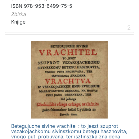
ISBN 978-953-6499-75-5
Zbirka
Zbirka
Knjige
19
Knjige
Sitni tisak
1
2
[
2
]
Betegujuche sivine vrachitel : to jeszt szuprot
vszakojachkomu sivinszkomu betegu hasznovita,
vnogo puti probuvana, ter isztinszka znaidena