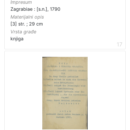
Impresum
Zagrabiae : [s.n.], 1790
Materijalni opis
[3] str. ; 29 cm
Vrsta građe
knjiga
17