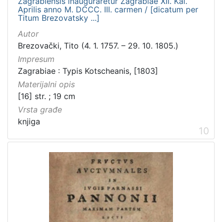
Zagrabiensis inauguraretur Zagrabiae XII. Kal.
Aprilis anno M. DCCC. III. carmen / [dicatum per
Titum Brezovatsky ...]
Autor
Brezovački, Tito (4. 1. 1757. – 29. 10. 1805.)
Impresum
Zagrabiae : Typis Kotscheanis, [1803]
Materijalni opis
[16] str. ; 19 cm
Vrsta građe
knjiga
10