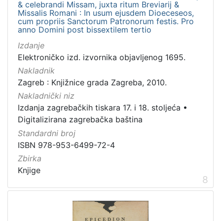
& celebrandi Missam, juxta ritum Breviarij &
Missalis Romani : In usum ejusdem Dioeceseos,
cum propriis Sanctorum Patronorum festis. Pro
anno Domini post bissextilem tertio
Izdanje
Elektroničko izd. izvornika objavljenog 1695.
Nakladnik
Zagreb : Knjižnice grada Zagreba, 2010.
Nakladnički niz
Izdanja zagrebačkih tiskara 17. i 18. stoljeća
•
Digitalizirana zagrebačka baština
Standardni broj
ISBN 978-953-6499-72-4
Zbirka
Knjige
8