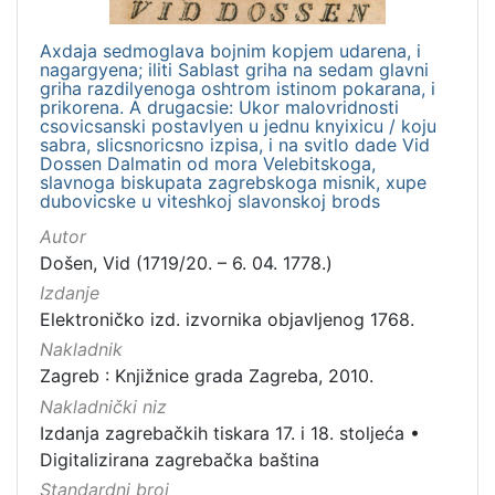
]
Prava
Axdaja sedmoglava bojnim kopjem udarena, i
nagargyena; iliti Sablast griha na sedam glavni
Javno dobro
10
griha razdilyenoga oshtrom istinom pokarana, i
prikorena. A drugacsie: Ukor malovridnosti
csovicsanski postavlyen u jednu knyixicu / koju
sabra, slicsnoricsno izpisa, i na svitlo dade Vid
Dossen Dalmatin od mora Velebitskoga,
[
slavnoga biskupata zagrebskoga misnik, xupe
1
dubovicske u viteshkoj slavonskoj brods
]
Autor
Vrsta
Došen, Vid (1719/20. – 6. 04. 1778.)
građe
Izdanje
knjiga
17
Elektroničko izd. izvornika objavljenog 1768.
sitni tisak
1
Nakladnik
Zagreb : Knjižnice grada Zagreba, 2010.
Nakladnički niz
Izdanja zagrebačkih tiskara 17. i 18. stoljeća
•
[
Digitalizirana zagrebačka baština
2
]
Standardni broj