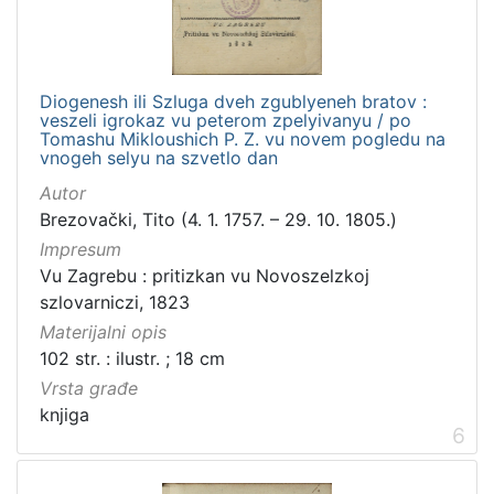
Diogenesh ili Szluga dveh zgublyeneh bratov :
veszeli igrokaz vu peterom zpelyivanyu / po
Tomashu Mikloushich P. Z. vu novem pogledu na
vnogeh selyu na szvetlo dan
Autor
Brezovački, Tito (4. 1. 1757. – 29. 10. 1805.)
Impresum
Vu Zagrebu : pritizkan vu Novoszelzkoj
szlovarniczi, 1823
Materijalni opis
102 str. : ilustr. ; 18 cm
Vrsta građe
knjiga
6