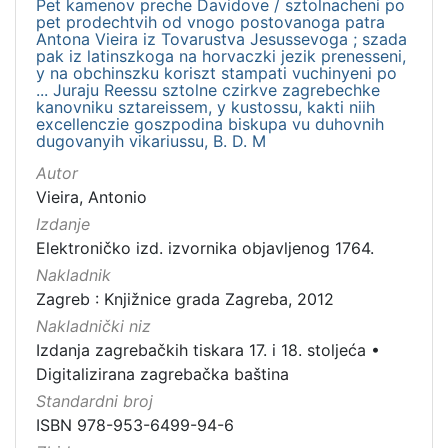
Pet kamenov preche Davidove / sztolnacheni po
pet prodechtvih od vnogo postovanoga patra
Antona Vieira iz Tovarustva Jesussevoga ; szada
pak iz latinszkoga na horvaczki jezik prenesseni,
y na obchinszku koriszt stampati vuchinyeni po
... Juraju Reessu sztolne czirkve zagrebechke
kanovniku sztareissem, y kustossu, kakti niih
excellenczie goszpodina biskupa vu duhovnih
dugovanyih vikariussu, B. D. M
Autor
Vieira, Antonio
Izdanje
Elektroničko izd. izvornika objavljenog 1764.
Nakladnik
Zagreb : Knjižnice grada Zagreba, 2012
Nakladnički niz
Izdanja zagrebačkih tiskara 17. i 18. stoljeća
•
Digitalizirana zagrebačka baština
Standardni broj
ISBN 978-953-6499-94-6