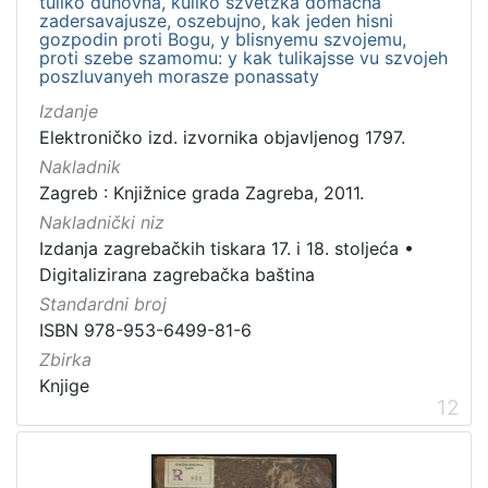
tuliko duhovna, kuliko szvetzka domacha
zadersavajusze, oszebujno, kak jeden hisni
gozpodin proti Bogu, y blisnyemu szvojemu,
proti szebe szamomu: y kak tulikajsse vu szvojeh
poszluvanyeh morasze ponassaty
Izdanje
Elektroničko izd. izvornika objavljenog 1797.
Nakladnik
Zagreb : Knjižnice grada Zagreba, 2011.
Nakladnički niz
Izdanja zagrebačkih tiskara 17. i 18. stoljeća
•
Digitalizirana zagrebačka baština
Standardni broj
ISBN 978-953-6499-81-6
Zbirka
Knjige
12