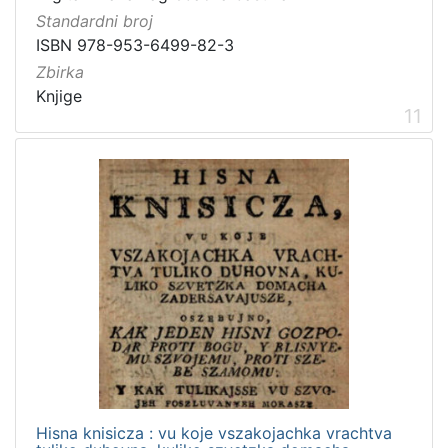
Standardni broj
ISBN 978-953-6499-82-3
Zbirka
Knjige
11
Hisna knisicza : vu koje vszakojachka vrachtva