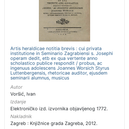
[
1
5
]
Izdavač
Knjižnice grada Zagreba
11
Artis heraldicae notitia brevis : cui privata
institutione in Seminario Zagrabiensi s. Josephi
operam dedit, etb ex qua vertente anno
[
scholastico publice respondit / probus, ac
ingenuus adolescens Joannes Worsich Styrus
1
Luttenbergensis, rhetoricae auditor, ejusdem
]
seminarii alumnus, musicus
Jezik
Autor
latinski
9
Voršić, Ivan
Izdanje
Elektroničko izd. izvornika objavljenog 1772.
Nakladnik
[
1
Zagreb : Knjižnice grada Zagreba, 2012.
]