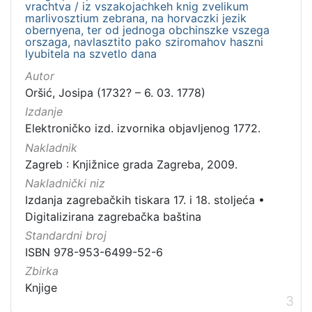
vrachtva / iz vszakojachkeh knig zvelikum
marlivosztium zebrana, na horvaczki jezik
obernyena, ter od jednoga obchinszke vszega
orszaga, navlasztito pako sziromahov haszni
lyubitela na szvetlo dana
Autor
Oršić, Josipa (1732? – 6. 03. 1778)
Izdanje
Elektroničko izd. izvornika objavljenog 1772.
Nakladnik
Zagreb : Knjižnice grada Zagreba, 2009.
Nakladnički niz
Izdanja zagrebačkih tiskara 17. i 18. stoljeća
•
Digitalizirana zagrebačka baština
Standardni broj
ISBN 978-953-6499-52-6
Zbirka
Knjige
3