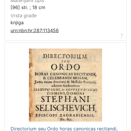
Materijalni opis
[96] str. ; 18 cm
Vrsta građe
knjiga
urn:nbn:hr:287:113456
7
Directorium seu Ordo horas canonicas recitandi,