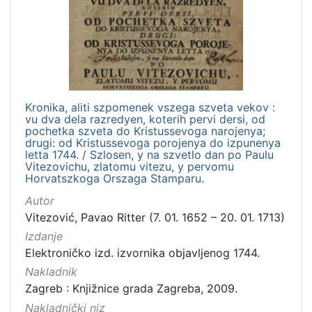
Kronika, aliti szpomenek vszega szveta vekov :
vu dva dela razredyen, koterih pervi dersi, od
pochetka szveta do Kristussevoga narojenya;
drugi: od Kristussevoga porojenya do izpunenya
letta 1744. / Szlosen, y na szvetlo dan po Paulu
Vitezovichu, zlatomu vitezu, y pervomu
Horvatszkoga Orszaga Stamparu.
Autor
Vitezović, Pavao Ritter (7. 01. 1652 – 20. 01. 1713)
Izdanje
Elektroničko izd. izvornika objavljenog 1744.
Nakladnik
Zagreb : Knjižnice grada Zagreba, 2009.
Nakladnički niz