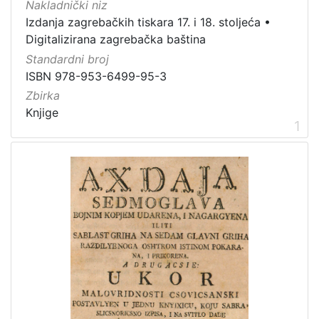
Nakladnički niz
Mjesto
Izdanja zagrebačkih tiskara 17. i 18. stoljeća
•
izdanja
Digitalizirana zagrebačka baština
Zagreb
17
Standardni broj
ISBN 978-953-6499-95-3
Zbirka
Knjige
[
1
1
]
Nakladnička
cjelina
Digitalizirana zagrebačka baština
20
Izdanja zagrebačkih tiskara 17. i 18. stoljeća
20
[
2