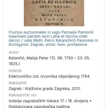
Fructus auctumnales in iugis Parnassi Pannonii
maximam partem lecti Latia et Illyrica cheli
decori / vate Math. Petro Katanchich Panonnio in
Archigymn. Zagrab. schol. hum. professore
Autor
Katančić, Matija Petar (12. 08. 1750 – 23. 05.
1825.)
Izdanje
Elektroničko izd. izvornika objavljenog 1794.
Nakladnik
Zagreb : Knjižnice grada Zagreba, 2011.
Nakladnički niz
Izdanja zagrebačkih tiskara 17. i 18. stoljeća
•
Digitalizirana zagrebačka baština