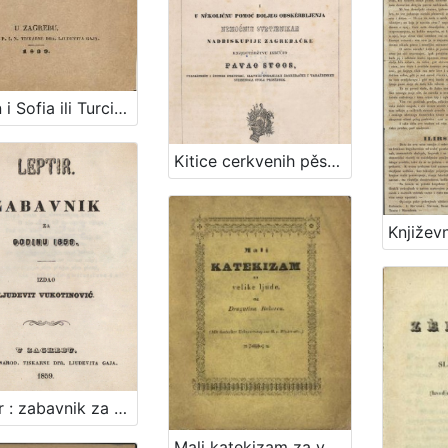
Juran i Sofia ili Turci kod Siska, junačka igra u trih činih / spisao Ivan Kukuljević Sakcinski. U Zagrebu, 1839.
Kitice cerkvenih pěsamah s napěvi / za razne prigode sastavio Pavao Stoos
Leptir : zabavnik za godinu... / uredio Ljudevit Vukotinović
Mali katekizam za velike ljude : (Mit deutscher Uebersetzung von R. v. Zlatarović.)/ od Dragutina Rakovca.