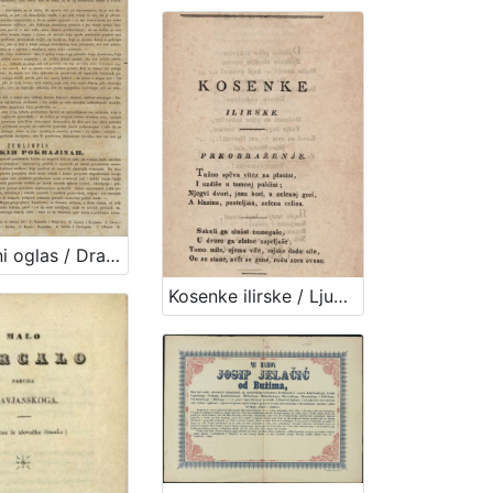
Književni oglas / Dragutin Seljan
Kosenke ilirske / Ljudevit Gay