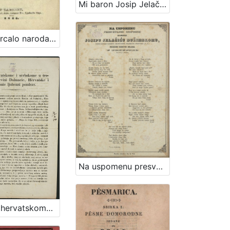
Mi baron Josip Jelačić od Bužima, ban harvatski ... svemu harvatskomu i slavonskomu narodu i puku od Boga pomoć i pozdrav : [Akoprem je već u kraljevinah Harvatskoj i Slavonii proglašeno, da je svaka urbarialska daća, tlaka i desetina carkvena dotargnuta, ...]
Malo zercalo naroda slavjanskoga : (izvadjeno iz slovačke čitanke) / [JKS].
Na uspomenu presvětlomu gospodinu baronu Josipu Jelačiću Bužimskomu, perve banske narodne graničarske regimente pukovniku (P. N.) prigodom njegovog dolazka u Pokupsko / od Pavla Štoosa
Narodu hervatskomu i serbskome u trojednoj kraljevivi Dalmacie, Hervatske i Slavonie ljubezni pozdrav / Jelačić, ban