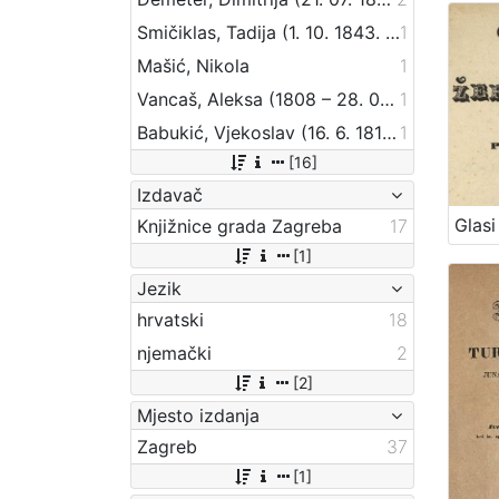
Smičiklas, Tadija (1. 10. 1843. – 8. 6. 1914.)
1
Mašić, Nikola
1
Vancaš, Aleksa (1808 – 28. 04. 1884)
1
Babukić, Vjekoslav (16. 6. 1812. – 20. 12. 1875.)
1
[16]
Izdavač
Knjižnice grada Zagreba
17
[1]
Jezik
hrvatski
18
njemački
2
[2]
Mjesto izdanja
Zagreb
37
[1]