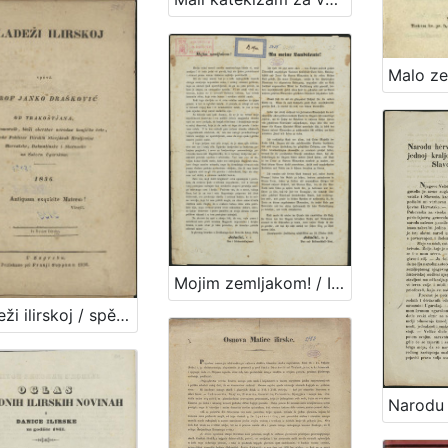
Mojim zemljakom! / Iz glavnog kvartira u Zvölfaxingu kod Beča 24. listop. 1848. Jelačić, v. r. ban i feldmaršallajtnant
Mladeži ilirskoj / spěva Janko Drašković od Trakoštjana