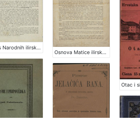
Oglas Narodnih ilirskih novinah i Danice ilirske za godinu 1841 / Ljudevit Gaj
Osnova Matice ilirske / od ravniteljstva družtva čitaonice ilirske zagrebačke