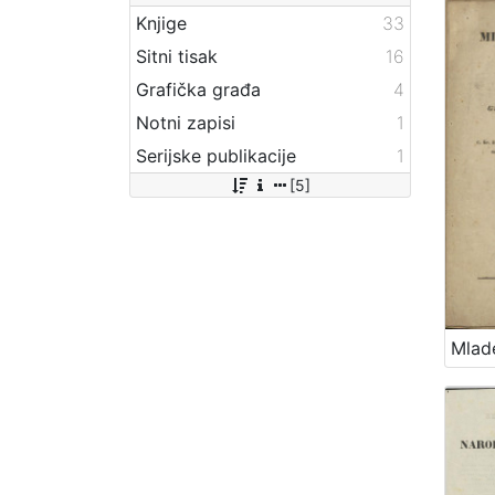
Knjige
33
Sitni tisak
16
Grafička građa
4
Notni zapisi
1
Serijske publikacije
1
[5]