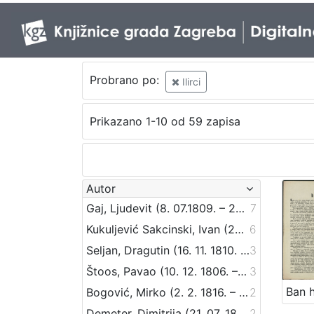
Probrano po:
Ilirci
Prikazano 1-10 od 59 zapisa
Autor
Gaj, Ljudevit (8. 07.1809. – 20. 04.1872.)
7
Kukuljević Sakcinski, Ivan (29. 5. 1816. – 1. 8. 1889.)
6
Seljan, Dragutin (16. 11. 1810. – 14. 6. 1848.)
3
Štoos, Pavao (10. 12. 1806. – 30. 3. 1862.)
3
Bogović, Mirko (2. 2. 1816. – 4. 5. 1893.)
2
Demeter, Dimitrija (21. 07. 1811. – 24. 06. 1872.)
2