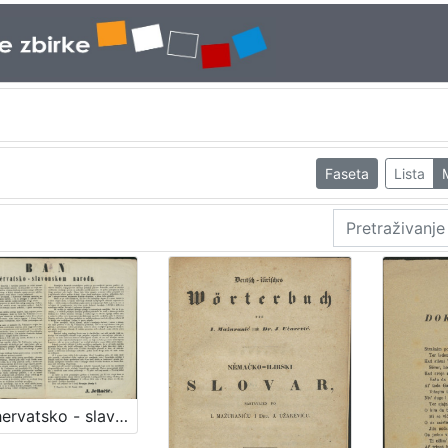
Faseta
Lista
Ban hervatsko - slavonskom narodu / U Zagrebu dne 26. lipnja 1850. J. Jellačić, ban