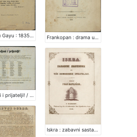
Doktoru Gayu : 1835. / Ivan Mažuranić
Frankopan : drama u pet činah / od Mirka Bogovića
Gradjani i prijatelji! / od strane poglavarstva slobodnog kralj. i glavnog grada Zagreba. U Zagrebu dne 8. travnja 1861.
Iskra : zabavni sastavci od više domorodnih spisateljah