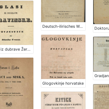
Deutsch-ilirisches Wörterbuch / sastavljen po I. Mažuraniću i J. Užareviću
Glasi iz dubrave Žeravinske : povjestice / od Stanka Vraza.
Glogovkinje horvatske