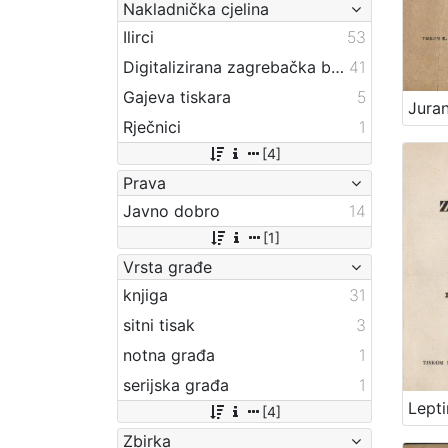
Nakladnička cjelina
Ilirci
53
Digitalizirana zagrebačka baština
41
Gajeva tiskara
5
Rječnici
1
[4]
Prava
Javno dobro
14
[1]
Vrsta građe
knjiga
31
sitni tisak
3
notna građa
1
serijska građa
1
[4]
Zbirka