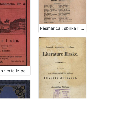
Pěsmarica : sbirka I: pěsme domorodne / izdane po D.R. i L.V.
Otac i sin : crta iz petnajstog vieka / pripovieda ju D. Demeter