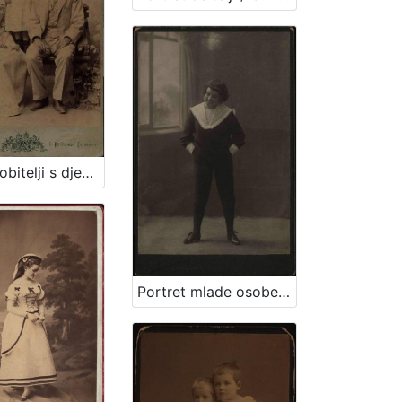
Portret obitelji s djevojčicom / G. & I. Varga
Portret mlade osobe u tamnom kostimu / A. Brauner ; [izradio] A. Brauner - fotografički artistički atelier za modernu fotografiju