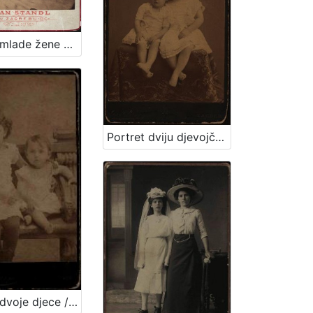
Portret mlade žene u bijeloj haljini / Ivan Standl
Portret dviju djevojčica u bijelim haljinicama / [Gjuro Varga] ; [izradio fotografski atelijer] G. & I. Varga
Portret dvoje djece / [Gjuro Varga] ; [izradio fotografski atelijer] G. & I. Varga