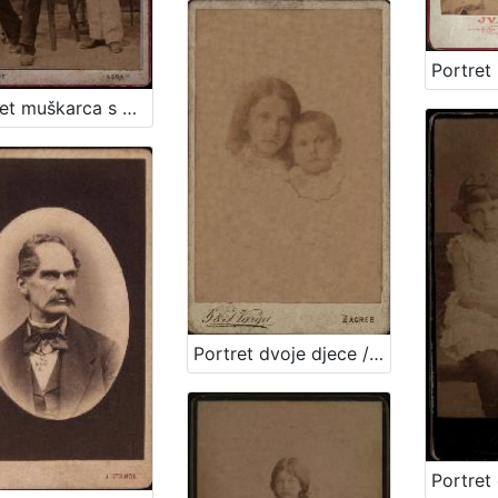
Portret muškarca s dječakom u bijelim hlačama / H. Fickert ; [izradila] Poslovnica svetlo slikah Herrmana Fikerta u Zagrebu
Portret dvoje djece / G. & I. Varga