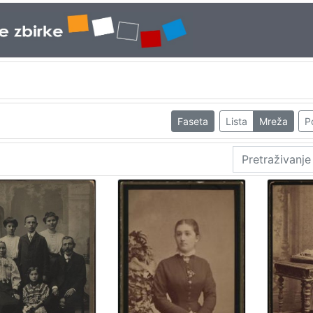
Faseta
Lista
Mreža
P