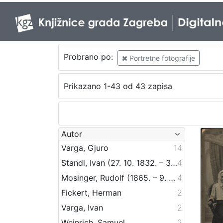
Probrano po:
Portretne fotografije
Prikazano 1-43 od 43 zapisa
Autor
Varga, Gjuro
14
Standl, Ivan (27. 10. 1832. – 30. 8. 1897.)
4
Mosinger, Rudolf (1865. – 9. 10. 1918.)
4
Fickert, Herman
2
Varga, Ivan
2
Weinrich, Samuel
2