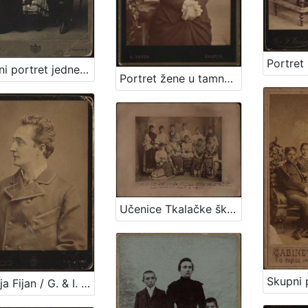
Skupni portret jedne obitelji / S. Weinrich
Portret žene u tamnoj haljini / G. Varga
Učenice Tkalačke škole u Zagrebu
Andrija Fijan / G. & I. Varga