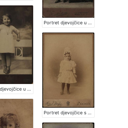
Portret djevojčice u haljini za krizmu i žene sa šeširom s cvijećem na obodu / Atelier Rechnitzer
Portret djevojčice u plisiranoj haljinici / S. Weinrich
Portret djevojčice s bijelom kapom / G. & I.Varga