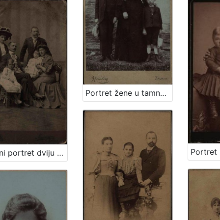
Portret žene u tamnoj haljini s dva dječaka / Weinberg ; [izradio] Atelier M. Weinberg
Skupni portret dviju obitelji / Mosinger ; [izradio] Artistički zavod Mosinger