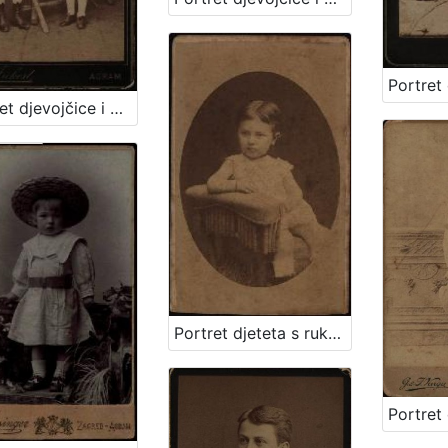
Portret djevojčice i dječaka / Herrman Fickert
Portret djeteta s rukom oslonjenom na naslon / Ivan Standl