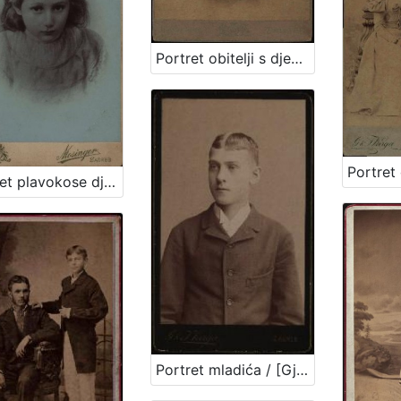
Portret obitelji s djevojčicom u sredini / Mosinger & Breyer
Portret plavokose djevojčice / Mosinger ; [izradio] Artistički zavod Mosinger
Portret mladića / [Gjuro Varga] ; [izradio fotografski atelijer] G. & I. Varga