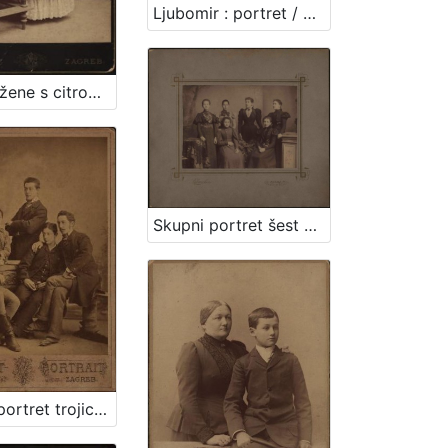
Ljubomir : portret / G. u. I. Varga
Portret žene s citrom / G. & I. Varga
Skupni portret šest ženskih osoba / Lafranchini
Skupni portret trojice muškaraca i dvoje djece / G. Varga