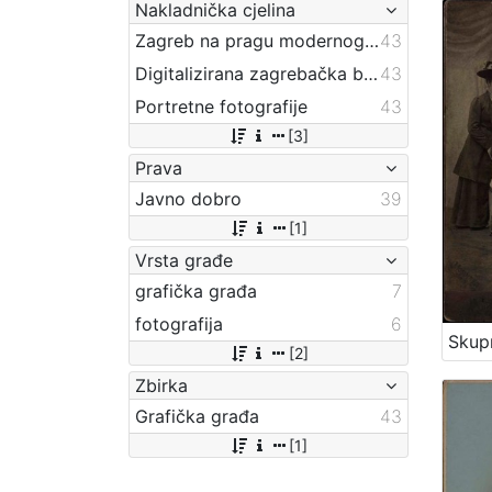
Nakladnička cjelina
Zagreb na pragu modernog doba
43
Digitalizirana zagrebačka baština
43
Portretne fotografije
43
[3]
Prava
Javno dobro
39
[1]
Vrsta građe
grafička građa
7
fotografija
6
[2]
Zbirka
Grafička građa
43
[1]