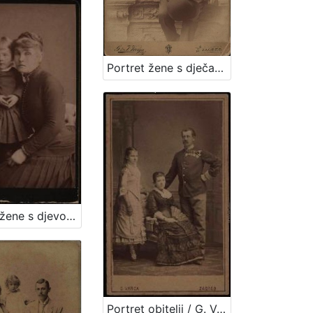
Portret žene s dječakom / G. & I. Varga
Portret žene s djevojčicom / [Gjuro Varga] ; [izradio fotografski atelier] G. & I. Varga
Portret obitelji / G. Varga