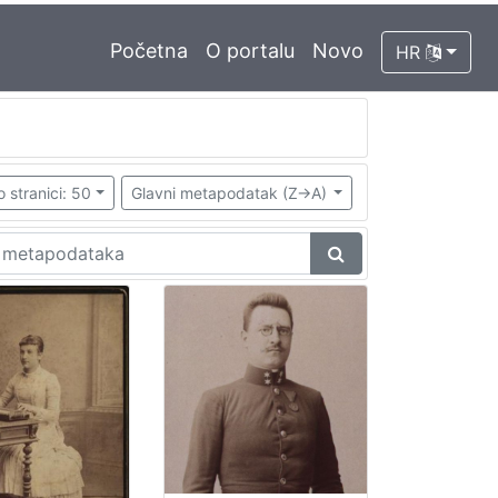
Početna
O portalu
Novo
HR
o stranici: 50
Glavni metapodatak (Z->A)