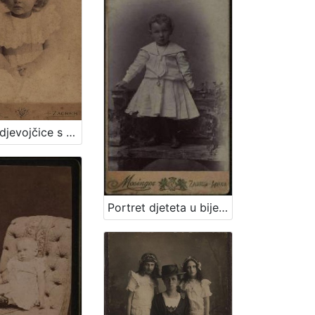
Portret djevojčice s plavim uvojcima / G.&I. Varga
Portret djeteta u bijeloj haljinici i tamnim čizmicama / Artistički zavod Mosinger