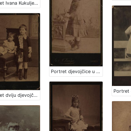
Portret Ivana Kukuljevića Sakcinskog / I. Standl
Portret djevojčice u tamnoj haljinici / [Gjuro Varga] / [izradio fotografski atelier] G. & I. Varga
Portret dviju djevojčica / [Gjuro Varga] ; [izradio atelier] G. & I. Varga