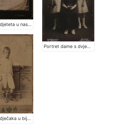
Portret djeteta u naslonjaču / Ivan Standl
Portret dame s dvjema djevojčicama / M. Merćep ; [izradio] Atelie M. Merćep
Portret dječaka u bijelom odijelu / G. & I.Varga