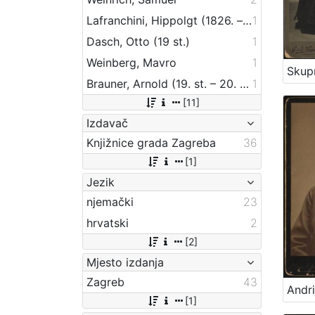
Lafranchini, Hippolgt (1826. – ca 1899.)
1
Dasch, Otto (19 st.)
1
Weinberg, Mavro
1
Brauner, Arnold (19. st. – 20. st.)
1
[11]
Izdavač
Knjižnice grada Zagreba
36
[1]
Jezik
njemački
23
hrvatski
2
[2]
Mjesto izdanja
Zagreb
43
[1]