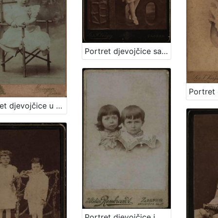
Portret djevojčice sa cvjetnim vjenčićem / [Gjuro Varga] ; [izradio fotografski atelijer] G. & I. Varga
Portret djevojčice u bijeloj haljinici / Mosinger / [izradio] Artistički zavod Mosinger
Portret djevojčice i dječaka / Atelier Rembrandt