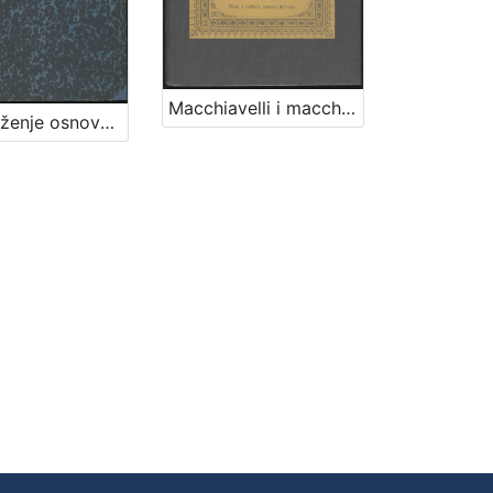
Macchiavelli i macchiavellizam : razprava / napisao A. Tresić Pavičić
Obrazloženje osnove gradjevnoga reda za slob. i kralj. glavni grad Zagreb / sastavio gradski viećnik Adolf Hudovski po nalogu gradskoga načelnika Adolfa Mošinsky-a