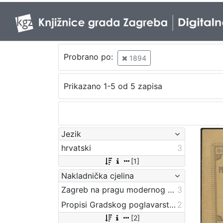
Probrano po:
1894
Prikazano 1-5 od 5 zapisa
Jezik
hrvatski
3
[1]
Nakladnička cjelina
Zagreb na pragu modernog doba
3
Propisi Gradskog poglavarstva
2
[2]