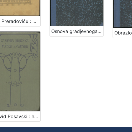
Petru Preradoviću : proslov za Preradovićevu večer što ju je dne 15. veljače 1894 priredilo Hrvatsko akad. družtvo / spjevao August Harambašić
Osnova gradjevnoga reda za slob. i kralj. glavni grad Zagreb / sastavio gradski viećnik Adolf Hudovski po nalogu gradskoga načelnika Adolfa Mošinsky-a
Ljutovid Posavski : historijska tragedija u pet činova / po osnovi Fr. Markovića spjevao A. Tresić Pavičić