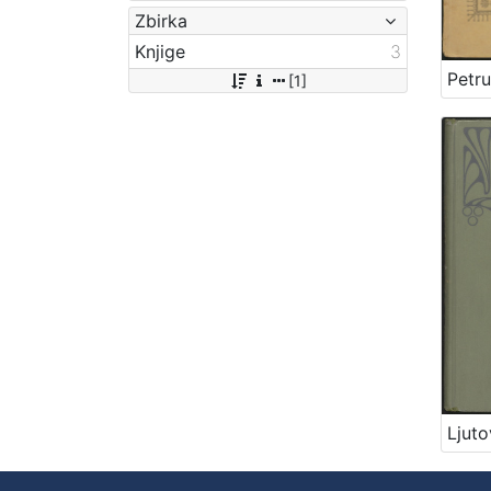
Zbirka
Knjige
3
[1]