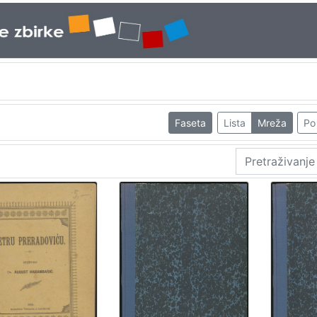
Faseta
Lista
Mreža
Po 