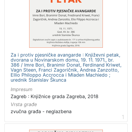
Knjižnice grada Zagreba
8
[
1
]
Jezik
Za i protiv pjesničke avangarde : Književni petak,
dvorana u Novinarskom domu, 19. 11. 1971., br.
hrvatski
56
386 / Imre Bori, Branimir Donat, Ferdinand Kriwet,
Vagn Steen, Franci Zagoričnik, Andrea Zanzotto,
Ellio Philoppo Accrocca i Mladen Machiedo ;
urednik Stanislav Škunca
[
Impresum
1
Zagreb : Knjižnice grada Zagreba, 2018
]
Vrsta građe
Mjesto
zvučna građa - neglazbena
izdanja
1
Zagreb
8