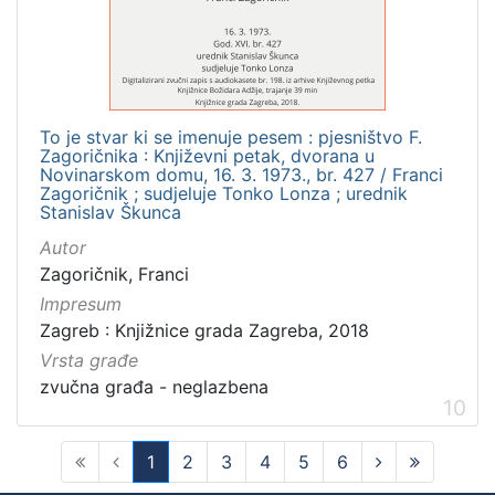
To je stvar ki se imenuje pesem : pjesništvo F.
Zagoričnika : Književni petak, dvorana u
Novinarskom domu, 16. 3. 1973., br. 427 / Franci
Zagoričnik ; sudjeluje Tonko Lonza ; urednik
Stanislav Škunca
Autor
Zagoričnik, Franci
Impresum
Zagreb : Knjižnice grada Zagreba, 2018
Vrsta građe
zvučna građa - neglazbena
10
1
2
3
4
5
6