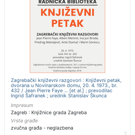
[
1
]
Nakladnička
cjelina
Digitalizirana zagrebačka baština
66
Glasovi Književnog petka
56
Zagreb na pragu modernog doba
9
Zagrebački književni razgovori : Književni petak,
Knjige za djecu i mladež
4
dvorana u Novinarskom domu, 20. 4. 1973., br.
432 / Jean Pierre Faye ... [et al.] ; prevodilac
Ingrid Šafranek ; urednik Stanislav Škunca
Impresum
[
Zagreb : Knjižnice grada Zagreba
4
Vrsta građe
]
zvučna građa - neglazbena
Prava
2