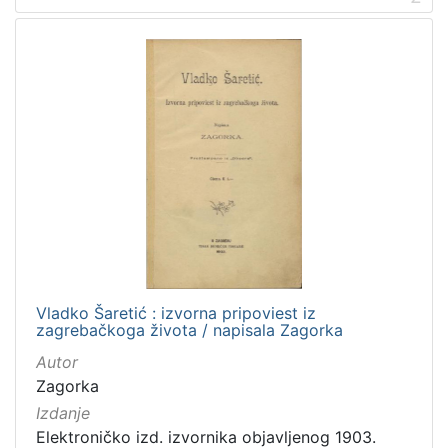
Javno dobro
5
Zaštićeno autorskim pravom
3
[
2
]
Vrsta
građe
knjiga
10
Vladko Šaretić : izvorna pripoviest iz
zagrebačkoga života / napisala Zagorka
[
Autor
1
Zagorka
]
Izdanje
Zbirka
Elektroničko izd. izvornika objavljenog 1903.
Usmeni izvori
56