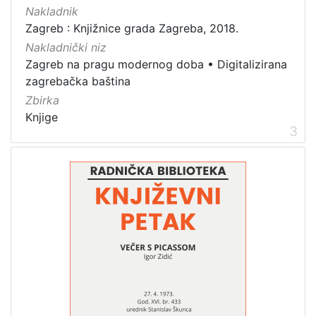
Nakladnik
Knjige
10
Zagreb : Knjižnice grada Zagreba, 2018.
Knjige za djecu i mladež
4
Nakladnički niz
Zagreb na pragu modernog doba
•
Digitalizirana
zagrebačka baština
Zbirka
[
Knjige
3
3
]