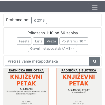
Autor
Probrano po:
2018
Zagorka
3
Šenoa, August (14. 11. 1838. – 13. 12. 1881.)
3
Prikazano 1-10 od 66 zapisa
Vitanović, Josip
1
Faseta
Lista
Mreža
Po stranici: 10
Belović-Bernadzikowska, Jelica
1
Glavni metapodatak (A->Z)
Brlić-Mažuranić, Ivana (18. 4. 1874. – 21. 9. 1938.)
1
Kuman, Ante
1
Širola, Stjepan
1
[
7
]
Izdavač