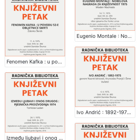
Knjige
10
Knjige za djecu i mladež
4
Eugenio Montale : Nobelova nagrada za književnost 1975 : Književni petak, dvorana u Novinarskom domu, 14. 11. 1975., br. 493 / Mladen Machiedo ; izbor pjesama čita Tonko Lonza ; urednik Stanislav Škunca
[
3
]
Fenomen Kafka : u povodu 52-e obljetnice smrti : Književni petak, dvorana u Novinarskom domu, 11. 4. 1975., br. 484 / Zdenko Škreb ; urednik Stanislav Škunca
Ivo Andrić : 1892-1975 : Književni petak, dvorana u Novinarskom domu, 4. 4. 1975., br. 483 / govore Nusret Idrizović, Krunoslav Pranjić, Šime Vučetić ; urednik Stanislav Škunca
Između ljubavi i onog drugog : pjesnička proizvodnja 1974 : Književni petak, dvorana u Novinarskom domu, 24. 1. 1975., br. 473 / Tomislav Ladan ; urednik Stanislav Škunca