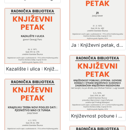
Ja : Književni petak, dvorana u Novinarskom domu, 31. 3. 1972., br. 402 / Josip Sever ; urednik Stanislav Škunca
Kazalište i ulica : Književni petak, dvorana u Medulićevoj 30, 26. 3. 1971., br. 376 / govori Georgij Paro ; urednik Stanislav Škunca
Književnost pobune i otpora : govore domaći i strani književnici sudionici zagrebačkih književnih razgovora : Književni petak, dvorana u Novinarskom domu, 9. 5. 1975., br. 487 / Izet Sarajlić ... [et al.] ; uvodna riječ Predrag Matvejević ; prevodioci Mario Kinert i Ingrid Šafranek ; urednik Stanislav Škunca