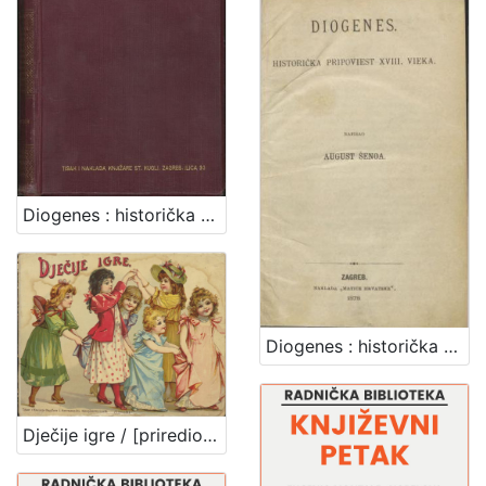
Javno dobro
5
Zaštićeno autorskim pravom
3
[
2
]
Diogenes : historička pripoviest XVIII. vieka / August Šenoa
Vrsta
građe
knjiga
10
Diogenes : historička pripoviest XVIII. vieka / napisao August Šenoa
[
1
]
Dječije igre / [priredio J. V. Tenjac]
Zbirka
Usmeni izvori
56