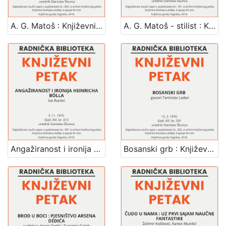
Knjižnice grada Zagreba
8
A. G. Matoš : Književni petak, dvorana u Novinarskom domu, 12. 10. 1973., br. 438 / Dragutin Tadijanović ... [et al.] ; urednik Stanislav Škunca
A. G. Matoš - stilist : Književni petak, dvorana u Novinarskom domu, 12. 1. 1973., br. 418 / Krunoslav Pranjić ; urednik Stanislav Škunca
[
1
]
Jezik
hrvatski
56
Angažiranost i ironija Heinricha Bölla : Književni petak, dvorana u Novinarskom domu, 3. 11. 1972., br. 413 / Ivo Runtić ; urednik Stanislav Škunca
Bosanski grb : Književni petak, dvorana u Novinarskom domu, 13. 2. 1976., br. 501 / Tomislav Ladan ; urednik Stanislav Škunca
[
1
]
Mjesto
izdanja
Zagreb
8