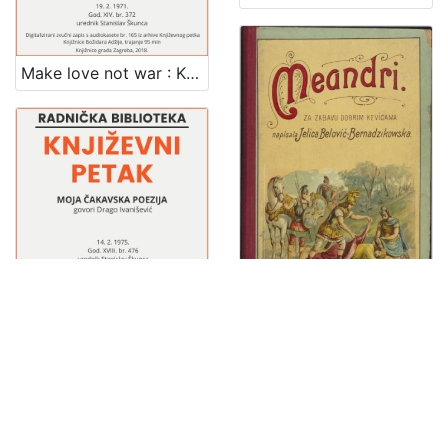
Make love not war : Književni petak, 19. 2. 1971., br. 372 / govori Rupprecht Slavko Baur ; urednik Stanislav Škunca
Moja čakavska poezija : Književni petak, dvorana u Novinarskom domu, 14. 2. 1975., br. 476 / Drago Ivanišević ; sudjeluju Ante Stamać, Pero Šimunović ; urednik Stanislav Škunca
Meandri : za zabavu dobrim kevicama / napisala Jelica Belović-Bernadzikowska